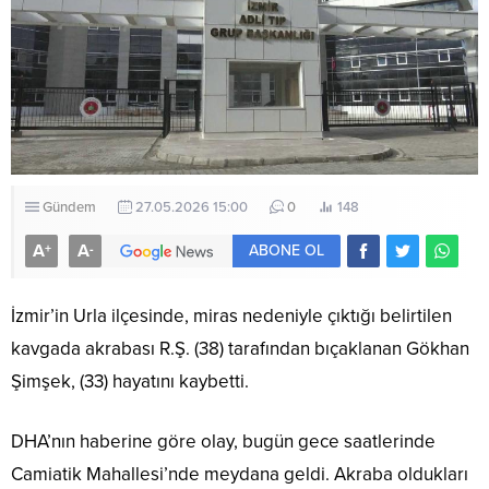
Gündem
27.05.2026 15:00
0
148
A
A
+
-
ABONE OL
İzmir’in Urla ilçesinde, miras nedeniyle çıktığı belirtilen
kavgada akrabası R.Ş. (38) tarafından bıçaklanan Gökhan
Şimşek, (33) hayatını kaybetti.
DHA’nın haberine göre olay, bugün gece saatlerinde
Camiatik Mahallesi’nde meydana geldi. Akraba oldukları