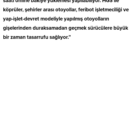
saati online bakiye yüklemesi yapılabiliyor. HGS ile
köprüler, şehirler arası otoyollar, feribot işletmeciliği ve
yap-işlet-devret modeliyle yapılmış otoyolların
gişelerinden duraksamadan geçmek sürücülere büyük
bir zaman tasarrufu sağlıyor.”