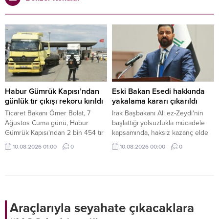
Habur Gümrük Kapısı’ndan
Eski Bakan Esedi hakkında
günlük tır çıkışı rekoru kırıldı
yakalama kararı çıkarıldı
Ticaret Bakanı Ömer Bolat, 7
Irak Başbakanı Ali ez-Zeydi'nin
Ağustos Cuma günü, Habur
başlattığı yolsuzlukla mücadele
Gümrük Kapısı'ndan 2 bin 454 tır
kapsamında, haksız kazanç elde
çıkışıyla, bu yıla ilişkin günlük tır
ettiği iddiasıyla eski bir bakan
10.08.2026 01:00
0
10.08.2026 00:00
0
çıkış rekorunun kırıldığını kaydetti.
hakkında yakalama kararı
çıkarıldığı belirtildi.
Araçlarıyla seyahate çıkacaklara