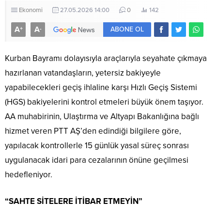
Ekonomi
27.05.2026 14:00
0
142
A
A
+
-
ABONE OL
Kurban Bayramı dolayısıyla araçlarıyla seyahate çıkmaya
hazırlanan vatandaşların, yetersiz bakiyeyle
yapabilecekleri geçiş ihlaline karşı Hızlı Geçiş Sistemi
(HGS) bakiyelerini kontrol etmeleri büyük önem taşıyor.
AA muhabirinin, Ulaştırma ve Altyapı Bakanlığına bağlı
hizmet veren PTT AŞ’den edindiği bilgilere göre,
yapılacak kontrollerle 15 günlük yasal süreç sonrası
uygulanacak idari para cezalarının önüne geçilmesi
hedefleniyor.
“SAHTE SİTELERE İTİBAR ETMEYİN”