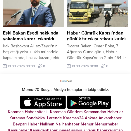
Eski Bakan Esedi hakkında
Habur Gümrük Kapısı’ndan
yakalama kararı çıkarıldı
günlük tır çıkışı rekoru kırıldı
Irak Başbakanı Ali ez-Zeydi'nin
Ticaret Bakanı Ömer Bolat, 7
başlattığı yolsuzlukla mücadele
Ağustos Cuma günü, Habur
kapsamında, haksız kazanç elde
Gümrük Kapısı'ndan 2 bin 454 tır
ettiği iddiasıyla eski bir bakan
çıkışıyla, bu yıla ilişkin günlük tır
10.08.2026 00:00
0
10.08.2026 01:00
0
hakkında yakalama kararı
çıkış rekorunun kırıldığını kaydetti.
çıkarıldığı belirtildi.
Memur70 Sosyal Medya hesaplarını takip ediniz.
Karaman Haber sitesi
Karaman Gündem
Karamandan
Haberler
Karaman Sondakika
Larende
Karaman24
Ankara
Ankarahaber
Beyparı Haber
Nallıhan
Nalıhanhaber
Memur
Memurhaber
Kamuhaber
Kamudanhaber
imaret
asayiş
,
uyanış
haberkaraman