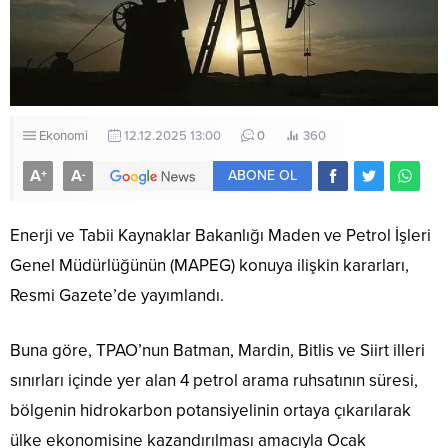
Ekonomi
12.12.2025 13:00
0
360
A
A
+
-
ABONE OL
Enerji ve Tabii Kaynaklar Bakanlığı Maden ve Petrol İşleri
Genel Müdürlüğünün (MAPEG) konuya ilişkin kararları,
Resmi Gazete’de yayımlandı.
Buna göre, TPAO’nun Batman, Mardin, Bitlis ve Siirt illeri
sınırları içinde yer alan 4 petrol arama ruhsatının süresi,
bölgenin hidrokarbon potansiyelinin ortaya çıkarılarak
ülke ekonomisine kazandırılması amacıyla Ocak