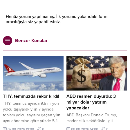
Henüz yorum yapılmamış. İlk yorumu yukarıdaki form
aracılığıyla siz yapabilirsiniz.
Benzer Konular
THY, temmuzda rekor kırdı!
ABD resmen duyurdu: 3
milyar dolar yatırım
THY, temmuz ayında 9,5 milyon
yapacaklar!
yolcu taşıyarak yılın 7 ayında
toplam yolcu sayısını geçen yılın
ABD Başkanı Donald Trump,
aynı dönemine göre yüzde 5,4
madencilik sektörüyle ilgili
artırarak 54 milyona çıkardı.
projelere toplam değeri 3 milyar
07.08.2026 19:00
0
08.08.2026 14:00
0