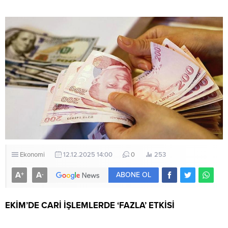
Ekonomi
12.12.2025 14:00
0
253
A
A
+
-
ABONE OL
EKİM’DE CARİ İŞLEMLERDE ‘FAZLA’ ETKİSİ