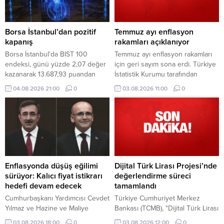
Borsa İstanbul’dan pozitif
Temmuz ayı enflasyon
kapanış
rakamları açıklanıyor
Borsa İstanbul'da BIST 100
Temmuz ayı enflasyon rakamları
endeksi, günü yüzde 2,07 değer
için geri sayım sona erdi. Türkiye
kazanarak 13.687,93 puandan
İstatistik Kurumu tarafından
tamamladı.
açıklanacak veriler öncesinde
04.08.2026 21:00
0
03.08.2026 11:00
0
gözler saat 10.00'a çevrildi.
Enflasyonda düşüş eğilimi
Dijital Türk Lirası Projesi’nde
sürüyor: Kalıcı fiyat istikrarı
değerlendirme süreci
hedefi devam edecek
tamamlandı
Cumhurbaşkanı Yardımcısı Cevdet
Türkiye Cumhuriyet Merkez
Yılmaz ve Hazine ve Maliye
Bankası (TCMB), "Dijital Türk Lirası
Bakanı Mehmet Şimşek, temmuz
Projesi" ekosistemine katılım
03.08.2026 18:00
0
03.08.2026 12:00
0