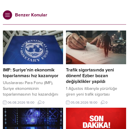
Benzer Konular
IMF: Suriye’nin ekonomik
Trafik sigortasında yeni
toparlanması hız kazanıyor
dönem! Ezber bozan
değişiklikler yapıldı
Uluslararası Para Fonu (IMF),
Suriye ekonomisinin
1 Ağustos itibarıyla yürürlüğe
toparlanmasının hız kazandığını
giren yeni trafik sigortası
belirterek, bölgede devam eden
düzenlemesiyle eksper atamaları
06.08.2026 18:00
0
05.08.2026 18:00
0
çatışmalara rağmen ekonominin
dijital sistem üzerinden yapılacak,
bu yıl çift haneli büyümesinin
40 bin TL üzerindeki hasarlarda
beklendiğini bildirdi.
bağımsız eksper incelemesi
zorunlu olacak.