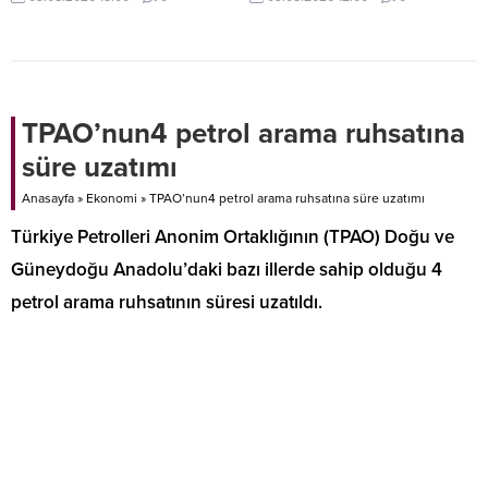
ayı enflasyon verilerini
çağrısına ilişkin başvuru
değerlendirdi. Ekonomi yönetimi,
değerlendirme süreçlerinin
mali disiplin ve kalıcı fiyat istikrarı
tamamlandığını bildirdi.
hedefinden taviz verilmeyeceğini
vurguladı.
TPAO’nun4 petrol arama ruhsatına
süre uzatımı
Anasayfa
»
Ekonomi
»
TPAO’nun4 petrol arama ruhsatına süre uzatımı
Türkiye Petrolleri Anonim Ortaklığının (TPAO) Doğu ve
Güneydoğu Anadolu’daki bazı illerde sahip olduğu 4
petrol arama ruhsatının süresi uzatıldı.