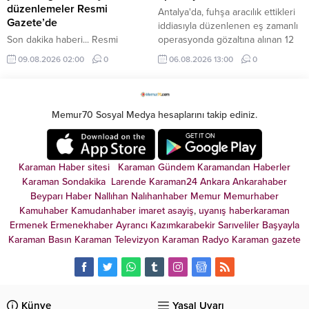
düzenlemeler Resmi
Antalya'da, fuhşa aracılık ettikleri
Gazete’de
iddiasıyla düzenlenen eş zamanlı
Son dakika haberi... Resmi
operasyonda gözaltına alınan 12
Gazete'de yer alan karara göre
şüpheliden 7’si tutuklandı, 4’ü adli
09.08.2026 02:00
0
06.08.2026 13:00
0
öğrenci affından yararlanmak
kontrol şartıyla, 1'i savcılıktan
isteyenler 4 ay içinde ilişiği
serbest bırakıldı.
kesilen üniversitelere
başvurabilecek.
Memur70 Sosyal Medya hesaplarını takip ediniz.
Karaman Haber sitesi
Karaman Gündem
Karamandan
Haberler
Karaman Sondakika
Larende
Karaman24
Ankara
Ankarahaber
Beyparı Haber
Nallıhan
Nalıhanhaber
Memur
Memurhaber
Kamuhaber
Kamudanhaber
imaret
asayiş
,
uyanış
haberkaraman
Ermenek
Ermenekhaber
Ayrancı
Kazımkarabekir
Sarıveliler
Başyayla
Karaman Basın
Karaman Televizyon
Karaman Radyo
Karaman gazete
Künye
Yasal Uyarı