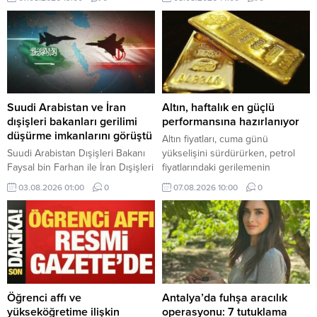
Şirket, tarihinin en yüksek
doları bulan yatırım yapılacağını
temmuz ayı doluluk oranı olan
bildirdi.
yüzde 86,5'e ulaştı.
Suudi Arabistan ve İran
Altın, haftalık en güçlü
dışişleri bakanları gerilimi
performansına hazırlanıyor
düşürme imkanlarını görüştü
Altın fiyatları, cuma günü
Suudi Arabistan Dışişleri Bakanı
yükselişini sürdürürken, petrol
Faysal bin Farhan ile İran Dışişleri
fiyatlarındaki gerilemenin
Bakanı Abbas Erakçi, bölgedeki
sağladığı destekle ocak ayından
03.08.2026 01:00
0
07.08.2026 10:00
0
gerilimi azaltmaya yönelik
bu yana en güçlü haftalık
diplomatik çabaları ele aldı.
performansını sergilemeye
hazırlanıyor. Gram altın 6 bin 574
liradan işlem görüyor.
Öğrenci affı ve
Antalya’da fuhşa aracılık
yükseköğretime ilişkin
operasyonu: 7 tutuklama