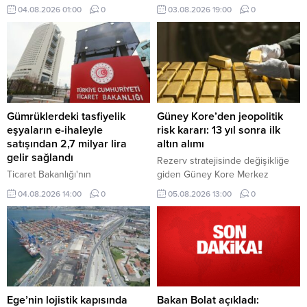
yeni uygulama kapsamında ilk
günü 919 uçuş ve 174 bin 325
04.08.2026 01:00
0
03.08.2026 19:00
0
grup, askerlik hizmetine başladı.
yolcuya hizmet vererek uçuş ve
yolcu rekoru kırdığı bildirildi.
Gümrüklerdeki tasfiyelik
Güney Kore’den jeopolitik
eşyaların e-ihaleyle
risk kararı: 13 yıl sonra ilk
satışından 2,7 milyar lira
altın alımı
gelir sağlandı
Rezerv stratejisinde değişikliğe
Ticaret Bakanlığı'nın
giden Güney Kore Merkez
gümrüklerdeki tasfiyelik araç ve
Bankası, 13 yıl aradan sonra altın
04.08.2026 14:00
0
05.08.2026 13:00
0
eşyaların ülke ekonomisine
piyasasına dönüyor. Merkez
kazandırılması amacıyla
bankası, altın rezervlerini
uygulamaya aldığı e-İhale Sistemi
muhafaza ettiği fiziki depolama
ile bu yılın ilk 6 ayında 2,7 milyar
noktalarını da çeşitlendirmeyi
lira gelir sağlandı.
hedefliyor.
Ege’nin lojistik kapısında
Bakan Bolat açıkladı: