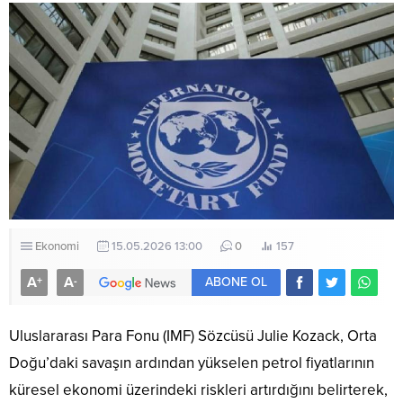
Ekonomi
15.05.2026 13:00
0
157
A
A
+
-
ABONE OL
Uluslararası Para Fonu (IMF) Sözcüsü Julie Kozack, Orta
Doğu’daki savaşın ardından yükselen petrol fiyatlarının
küresel ekonomi üzerindeki riskleri artırdığını belirterek,