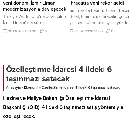
yeni dönem: İzmir Limanı
İhracatta yeni rekor geldi
modernizasyonla devleşecek
Son dakika haberi: Ticaret Bakanı
Türkiye Varlık Fonu'na devredilen
Bolat, temmuzda ihracatın geçen
İzmir Limanı'nda süreç
yılın aynı dönemine göre yüzde
tamamlandı. Mülkiyeti kamuda
2,9 artarak 25,6 milyar dolara
05.08.2026 21:00
0
03.08.2026 14:00
0
kalacak dev tesis, Alport
ulaştığını ve en yüksek temmuz
işletmeciliği ve kapsamlı
ayı ihracatına imza atıldığını
modernizasyon yatırımlarıyla
bildirdi.
küresel lojistik merkezine
dönüşecek.
Özelleştirme İdaresi 4 ildeki 6
taşınmazı satacak
Anasayfa
»
Ekonomi
»
Özelleştirme İdaresi 4 ildeki 6 taşınmazı satacak
Hazine ve Maliye Bakanlığı Özelleştirme İdaresi
Başkanlığı (ÖİB), 4 ildeki 6 taşınmazı satış yöntemiyle
özelleştirecek.