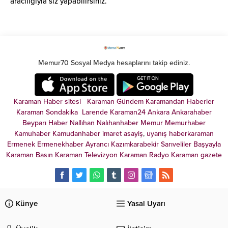
aracılığıyla siz yapabilirsiniz.
Memur70 Sosyal Medya hesaplarını takip ediniz.
Karaman Haber sitesi
Karaman Gündem
Karamandan
Haberler
Karaman Sondakika
Larende
Karaman24
Ankara
Ankarahaber
Beyparı Haber
Nallıhan
Nalıhanhaber
Memur
Memurhaber
Kamuhaber
Kamudanhaber
imaret
asayiş
,
uyanış
haberkaraman
Ermenek
Ermenekhaber
Ayrancı
Kazımkarabekir
Sarıveliler
Başyayla
Karaman Basın
Karaman Televizyon
Karaman Radyo
Karaman gazete
Künye
Yasal Uyarı