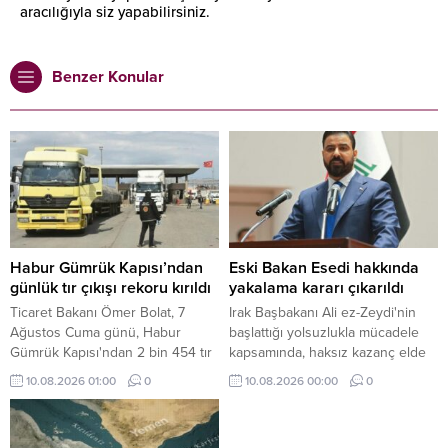
aracılığıyla siz yapabilirsiniz.
Benzer Konular
Habur Gümrük Kapısı’ndan
Eski Bakan Esedi hakkında
günlük tır çıkışı rekoru kırıldı
yakalama kararı çıkarıldı
Ticaret Bakanı Ömer Bolat, 7
Irak Başbakanı Ali ez-Zeydi'nin
Ağustos Cuma günü, Habur
başlattığı yolsuzlukla mücadele
Gümrük Kapısı'ndan 2 bin 454 tır
kapsamında, haksız kazanç elde
çıkışıyla, bu yıla ilişkin günlük tır
ettiği iddiasıyla eski bir bakan
10.08.2026 01:00
0
10.08.2026 00:00
0
çıkış rekorunun kırıldığını kaydetti.
hakkında yakalama kararı
çıkarıldığı belirtildi.