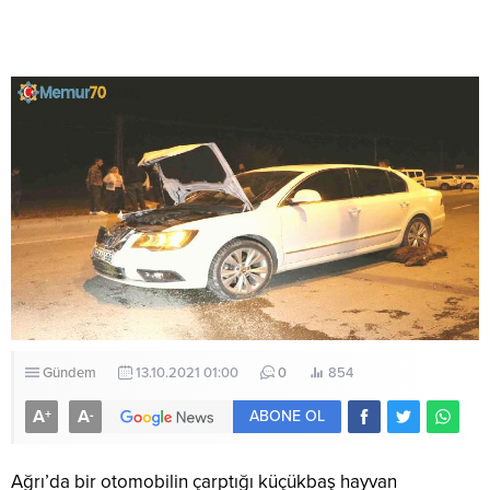
Gündem
13.10.2021 01:00
0
854
A
A
+
-
ABONE OL
Ağrı’da bir otomobilin çarptığı küçükbaş hayvan