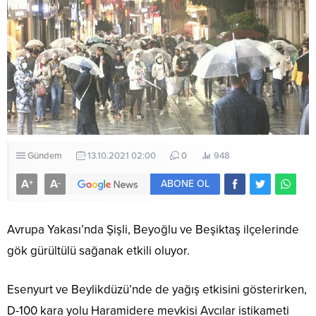
Gündem
13.10.2021 02:00
0
948
A
A
+
-
ABONE OL
Avrupa Yakası’nda Şişli, Beyoğlu ve Beşiktaş ilçelerinde
gök gürültülü sağanak etkili oluyor.
Esenyurt ve Beylikdüzü’nde de yağış etkisini gösterirken,
D-100 kara yolu Haramidere mevkisi Avcılar istikameti