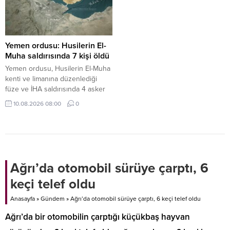
Yemen ordusu: Husilerin El-
Muha saldırısında 7 kişi öldü
Yemen ordusu, Husilerin El-Muha
kenti ve limanına düzenlediği
füze ve İHA saldırısında 4 asker
ile 3 sivilin hayatını kaybettiğini,
10.08.2026 08:00
0
çoğu sivil 30 kişinin yaralandığını
açıkladı.
Ağrı’da otomobil sürüye çarptı, 6
keçi telef oldu
Anasayfa
»
Gündem
»
Ağrı’da otomobil sürüye çarptı, 6 keçi telef oldu
Ağrı’da bir otomobilin çarptığı küçükbaş hayvan