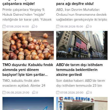
çalışanlara müjde!
para ağı deşifre oldu!
Primle çalışanlara Yargıtay 9.
ABD, İran Devrim Muhafızları
Hukuk Dairesi’nden "müjde"
Ordusu'nun finansmanına destek
niteliğinde bir karar çıktı. Yüksek
sağladıkları gerekçesiyle iki kripto
Mahkeme; hedefe bağlı ve tutarı
para borsasını ve gölge bankacılık
07.08.2026 14:00
0
08.08.2026 15:00
0
değişken satış primlerinin kıdem
ağını yaptırım listesine aldı.
tazminatına esas giydirilmiş
ücrete eklenmesi gerektiğine
hükmetti.
TMO duyurdu: Kabuklu fındık
ABD’de tarım dışı istihdam
alımında yeni dönem
temmuzda beklentilerin
başlıyor! İşte tüm şartlar…
aksine geriledi
TMO, kabuklu fındık alım
Son dakika haberi: ABD'de tarım
esaslarını açıkladı. Alımlar 24
dışı istihdam temmuzda 23 bin
Ağustos'ta başlayacak, randevu
kişi azalırken, işsizlik oranı yüzde
06.08.2026 21:00
0
07.08.2026 20:00
0
sistemi ise 17 Ağustos'ta devreye
4,1'e geriledi
girecek. ÇKS'ye kayıtlı üreticilerin
ürünleri belirlenen kalite