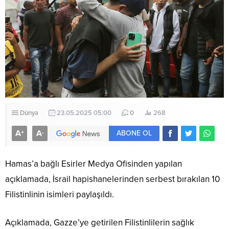
Dünya
23.05.2025 05:00
0
268
A
A
+
-
ABONE OL
Hamas’a bağlı Esirler Medya Ofisinden yapılan
açıklamada, İsrail hapishanelerinden serbest bırakılan 10
Filistinlinin isimleri paylaşıldı.
Açıklamada, Gazze’ye getirilen Filistinlilerin sağlık