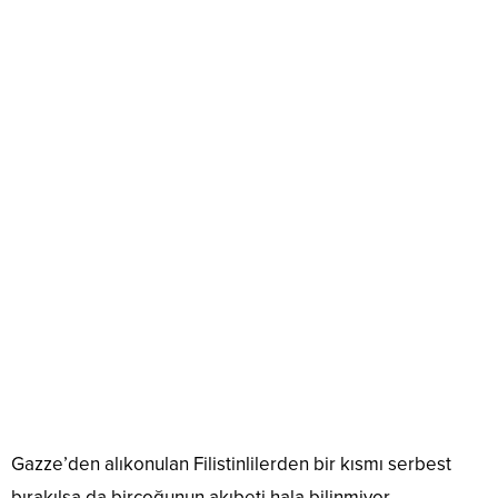
Gazze’den alıkonulan Filistinlilerden bir kısmı serbest
bırakılsa da birçoğunun akıbeti hala bilinmiyor.