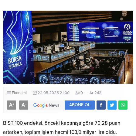
Ekonomi
22.05.2025 21:00
0
242
A
A
+
-
ABONE OL
BIST 100 endeksi, önceki kapanışa göre 76,28 puan
artarken, toplam işlem hacmi 103,9 milyar lira oldu.