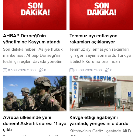
hareketi olarak değil, Türkiye’deki
inşaat ekosistemini de etkileyen
yeni bir dalga olarak
değerlendiriliyor.
AHBAP Derneği’nin
Temmuz ayı enflasyon
yönetimine Kayyum atandı
rakamları açıklanıyor
Son dakika haberi: Asliye hukuk
Temmuz ayı enflasyon rakamları
mahkemesi, Ahbap Derneği'nin
için geri sayım sona erdi. Türkiye
feshi için açılan davada yönetim
İstatistik Kurumu tarafından
kayyumu atanmasına hükmetti.
açıklanacak veriler öncesinde
07.08.2026 15:00
0
03.08.2026 11:00
0
Derneğim tüm faaliyetleri
gözler saat 10.00'a çevrildi.
tedbiren durduruldu.
Mahkemenin bu kararı ile
derneğin fesih süreci başlamış
oldu.
Avrupa ülkesinde yeni
Kavga ettiği ağabeyini
dönem! Askerlik süresi 11 aya
yaraladı, yengesini öldürdü
çıktı
Kütahya'nın Gediz ilçesinde Ali D.