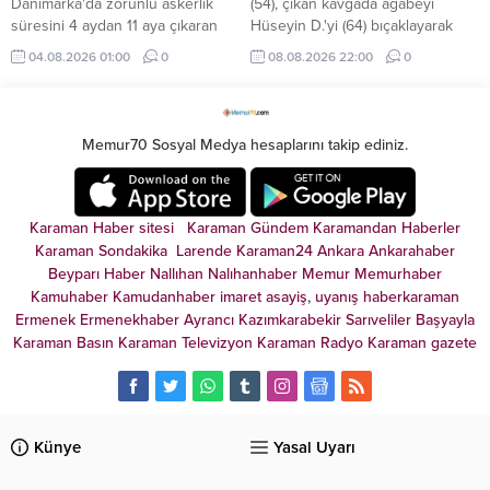
Danimarka'da zorunlu askerlik
(54), çıkan kavgada ağabeyi
süresini 4 aydan 11 aya çıkaran
Hüseyin D.'yi (64) bıçaklayarak
yeni uygulama kapsamında ilk
yaraladı, yengesi Sabriye D.'yi ise
04.08.2026 01:00
0
08.08.2026 22:00
0
grup, askerlik hizmetine başladı.
(62) ise öldürdü. Ali D., olayın
ardından jandarma tarafından
gözaltına alındı.
Memur70 Sosyal Medya hesaplarını takip ediniz.
Karaman Haber sitesi
Karaman Gündem
Karamandan
Haberler
Karaman Sondakika
Larende
Karaman24
Ankara
Ankarahaber
Beyparı Haber
Nallıhan
Nalıhanhaber
Memur
Memurhaber
Kamuhaber
Kamudanhaber
imaret
asayiş
,
uyanış
haberkaraman
Ermenek
Ermenekhaber
Ayrancı
Kazımkarabekir
Sarıveliler
Başyayla
Karaman Basın
Karaman Televizyon
Karaman Radyo
Karaman gazete
Künye
Yasal Uyarı