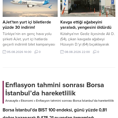
kriterlerine göre satın alınacak.
AJet’ten yurt içi biletlerde
Kavga ettiği ağabeyini
yüzde 30 indirim!
yaraladı, yengesini öldürdü
Türkiye’nin en genç hava yolu
Kütahya'nın Gediz ilçesinde Ali D.
şirketi AJet, yurt içi hatlarda
(54), çıkan kavgada ağabeyi
geçerli indirimli bilet kampanyası
Hüseyin D.'yi (64) bıçaklayarak
başlattı.
yaraladı, yengesi Sabriye D.'yi ise
05.08.2026 14:00
0
08.08.2026 22:00
0
(62) ise öldürdü. Ali D., olayın
ardından jandarma tarafından
gözaltına alındı.
Enflasyon tahmini sonrası Borsa
İstanbul’da hareketlilik
Anasayfa
»
Ekonomi
»
Enflasyon tahmini sonrası Borsa İstanbul’da hareketlilik
Borsa İstanbul’da BIST 100 endeksi, günü yüzde 0,81
değer kazanarak 9.475,21 puandan tamamladı.