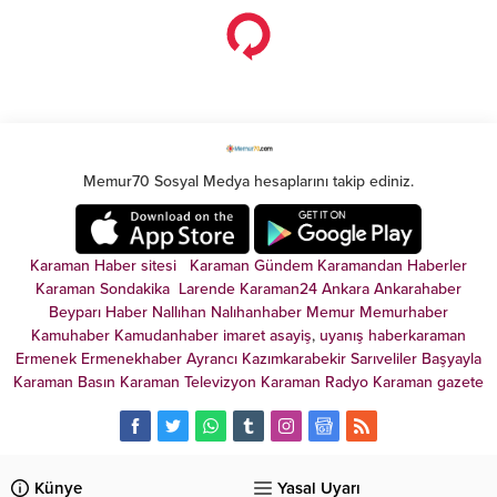
detaylar...
ve sevilen klasiklerin yer aldığı
Tivibu, her yaşa ve her zevke
hitap eden geniş, zengin film
seçkisiyle yaz tatili coşkusunu
artırıyor.
Memur70 Sosyal Medya hesaplarını takip ediniz.
Karaman Haber sitesi
Karaman Gündem
Karamandan
Haberler
Karaman Sondakika
Larende
Karaman24
Ankara
Ankarahaber
Beyparı Haber
Nallıhan
Nalıhanhaber
Memur
Memurhaber
Kamuhaber
Kamudanhaber
imaret
asayiş
,
uyanış
haberkaraman
Ermenek
Ermenekhaber
Ayrancı
Kazımkarabekir
Sarıveliler
Başyayla
Karaman Basın
Karaman Televizyon
Karaman Radyo
Karaman gazete
Künye
Yasal Uyarı