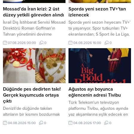
Mossad’da İran krizi: 2 üst
Sporda yeni sezon TV+’tan
düzey yetkili görevden alındı
izlenecek
İsrail Dış İstihbarat Servisi Mossad
Sporda yeni sezon heyecanı TV+’
Direktörü Roman Goffman'ın
ta yaşanıyor. Spor tutkunları TV+
Tahran yönetimini devirme
ekranlarından; S Sport ile La Liga,
planının başarısız olmasının
Serie A, NBA, EuroLeague, UFC
07.08.2026 00:00
0
04.08.2026 16:00
0
ardından İstihbarat Daire Başkanı
ve MotoGP, tabii Spor ile seçili
ile İran Masası Şefi'ni görevden
Şampiyonlar Ligi ve FA Cup
aldığı iddia edildi.
karşılaşmaları, Eurosport ile de
tenis ve bisiklet yayınları gibi
dünyanın önde gelen spor
müsabakalarını takip edebiliyor.
Düğünde pes dedirten takı!
Ağustos ayı boyunca
Gerçek kuyumcuda ortaya
eğlencenin adresi Tivibu
çıktı
Türk Telekom'un televizyon
Denizli'de düğünde takılan
platformu Tivibu, ağustos ayında
altınların bir kısmını bozdurmak
yaz akşamlarına eşlik edecek en
için kuyumcuya giden damat,
yeni yapımları ve sevilen klasikleri
04.08.2026 15:00
0
04.08.2026 17:00
0
karşılaştığı manzara karşısında
izleyicilerle buluşturmaya devam
neye uğradığını şaşırdı. İşte
ediyor. Birbirinden yeni yapımların