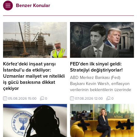
Benzer Konular
Körfez’deki inşaat yarışı
FED’den ilk sinyal geldi:
İstanbul’u da etkiliyor:
Stratejiyi değiştiriyorlar!
Uzmanlar maliyet ve nitelikli
ABD Merkez Bankası (Fed)
iş gücü baskısına dikkat
Başkanı Kevin Warsh, enflasyon
çekiyor
verilerinin beklentilerin üzerinde
Körfez ülkelerinde hızlanan otel,
gelmesi ve piyasaların faiz artışı
05.08.2026 15:00
0
07.08.2026 12:00
0
konut ve karma kullanım projeleri,
ihtimalini güçlendirmesi halinde
yalnızca bölgesel bir yatırım
eylül ayındaki toplantıda faiz
hareketi olarak değil, Türkiye’deki
artırmaya hazır olduğunu belirtti.
inşaat ekosistemini de etkileyen
yeni bir dalga olarak
değerlendiriliyor.