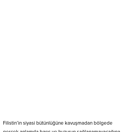
Filistin’in siyasi bütünlüğüne kavuşmadan bölgede
gerçek anlamda barış ve huzurun sağlanamayacağına