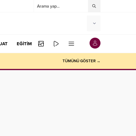
UAT
EĞİTİM
TÜMÜNÜ GÖSTER →