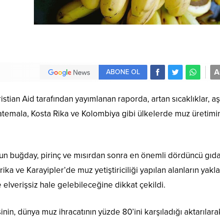
A
ABONE OL
stian Aid tarafından yayımlanan raporda, artan sıcaklıklar, aşı
Guatemala, Kosta Rika ve Kolombiya gibi ülkelerde muz üretimi
un buğday, pirinç ve mısırdan sonra en önemli dördüncü gıd
a ve Karayipler’de muz yetiştiriciliği yapılan alanların yakla
 elverişsiz hale gelebileceğine dikkat çekildi.
in, dünya muz ihracatının yüzde 80’ini karşıladığı aktarılara