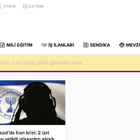
ÜYELİK
İLETİŞİM
MİLİ EĞİTİM
İŞ İLANLARI
SENDİKA
MEVZ
rizi: 2 üst düzey yetkili görevden alındı
ad’da İran krizi: 2 üst
y yetkili görevden alındı