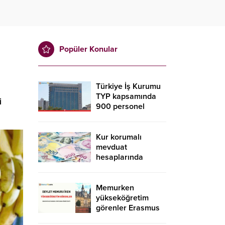
Popüler Konular
Türkiye İş Kurumu
TYP kapsamında
i
900 personel
alacak! İŞKUR TYP
başvurusu nasıl
yapılır?
Kur korumalı
mevduat
hesaplarında
düşüş sürdü
Memurken
yükseköğretim
görenler Erasmus
kapsamında