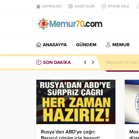
ASTROLOJİ
GAZETELER
SİTENE EKLE
ANASAYFA
GÜNDEM
MEMUR
SON DAKİKA
Mossad’da İran k
Rusya’dan ABD’ye çağrı:
Moss
Barışçıl çözüm için hazırız!
düze