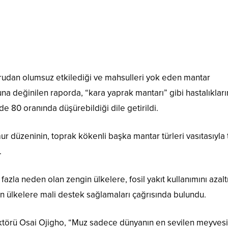
oğrudan olumsuz etkilediği ve mahsulleri yok eden mantar
una değinilen raporda, “kara yaprak mantarı” gibi hastalıklar
de 80 oranında düşürebildiği dile getirildi.
r düzeninin, toprak kökenli başka mantar türleri vasıtasıyla 
.
 fazla neden olan zengin ülkelere, fosil yakıt kullanımını azal
n ülkelere mali destek sağlamaları çağrısında bulundu.
ektörü Osai Ojigho, “Muz sadece dünyanın en sevilen meyvesi