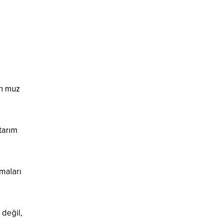
ın muz
tarım
tmaları
 değil,