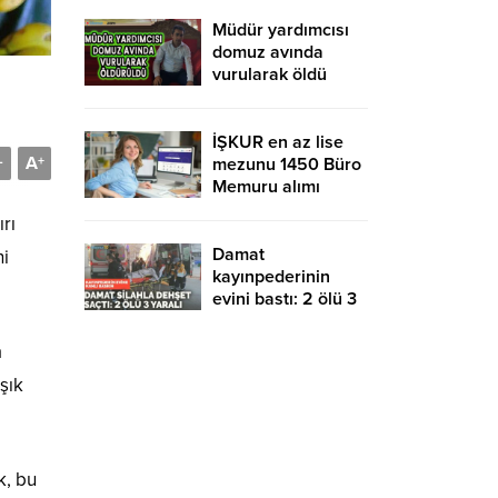
yurtdışına gidebilir
mi?
Müdür yardımcısı
domuz avında
vurularak öldü
İŞKUR en az lise
A
-
+
mezunu 1450 Büro
Memuru alımı
devam ediyor!
rı
KPSS şartsız ve
sınavsız başvuru
Damat
ni
kayınpederinin
evini bastı: 2 ölü 3
yaralı
a
şık
k, bu