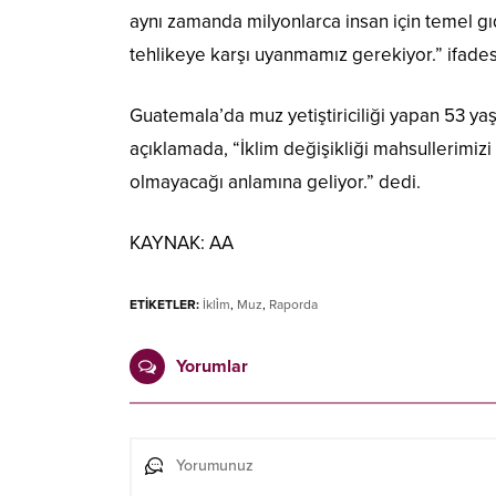
aynı zamanda milyonlarca insan için temel gıda
tehlikeye karşı uyanmamız gerekiyor.” ifadesi
Guatemala’da muz yetiştiriciliği yapan 53 yaş
açıklamada, “İklim değişikliği mahsullerimizi
olmayacağı anlamına geliyor.” dedi.
KAYNAK:
AA
ETİKETLER:
İkli̇m
,
Muz
,
Raporda
Yorumlar