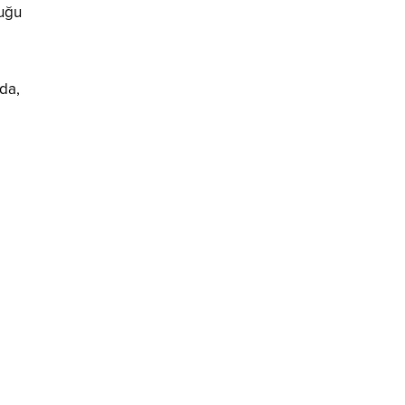
duğu
da,