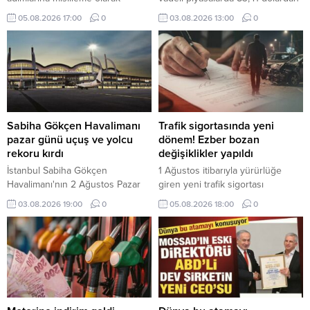
ABD'ye İHA ihracatını yasaklayan
işlem görüyor.
05.08.2026 17:00
0
03.08.2026 13:00
0
ve 6 Amerikan şirketine yaptırım
öngören yeni düzenlemelerini
duyurdu.
Sabiha Gökçen Havalimanı
Trafik sigortasında yeni
pazar günü uçuş ve yolcu
dönem! Ezber bozan
rekoru kırdı
değişiklikler yapıldı
İstanbul Sabiha Gökçen
1 Ağustos itibarıyla yürürlüğe
Havalimanı'nın 2 Ağustos Pazar
giren yeni trafik sigortası
günü 919 uçuş ve 174 bin 325
düzenlemesiyle eksper atamaları
03.08.2026 19:00
0
05.08.2026 18:00
0
yolcuya hizmet vererek uçuş ve
dijital sistem üzerinden yapılacak,
yolcu rekoru kırdığı bildirildi.
40 bin TL üzerindeki hasarlarda
bağımsız eksper incelemesi
zorunlu olacak.