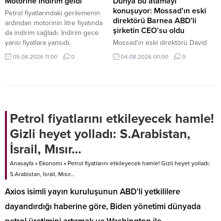
Motorine indirim geldi
Dünya bu atamayı
konuşuyor: Mossad’ın eski
Petrol fiyatlarındaki gerilemenin
direktörü Barnea ABD’li
ardından motorinin litre fiyatında
şirketin CEO’su oldu
da indirim sağladı. İndirim gece
yarısı fiyatlara yansıdı.
Mossad'ın eski direktörü David
Barnea, ABD'li savunma şirketi
05.08.2026 11:00
0
04.08.2026 00:00
0
Ondas'ın Yönetim Kurulu Başkanı
oldu.
Petrol fiyatlarını etkileyecek hamle!
Gizli heyet yolladı: S.Arabistan,
İsrail, Mısır…
Anasayfa
»
Ekonomi
»
Petrol fiyatlarını etkileyecek hamle! Gizli heyet yolladı:
S.Arabistan, İsrail, Mısır…
Axios isimli yayın kuruluşunun ABD’li yetkililere
dayandırdığı haberine göre, Biden yönetimi dünyada