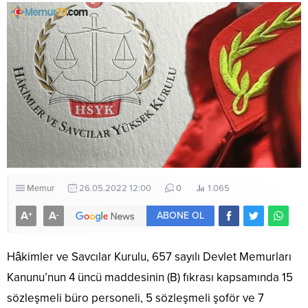
Memur
26.05.2022 12:00
0
1.065
A
A
+
-
ABONE OL
Hâkimler ve Savcılar Kurulu, 657 sayılı Devlet Memurları
Kanunu’nun 4 üncü maddesinin (B) fıkrası kapsamında 15
sözleşmeli büro personeli, 5 sözleşmeli şoför ve 7