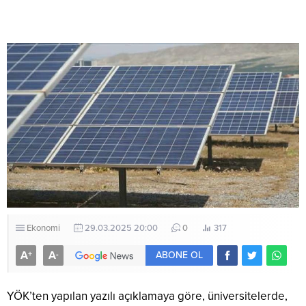
Ekonomi
29.03.2025 20:00
0
317
A
A
+
-
ABONE OL
YÖK’ten yapılan yazılı açıklamaya göre, üniversitelerde,