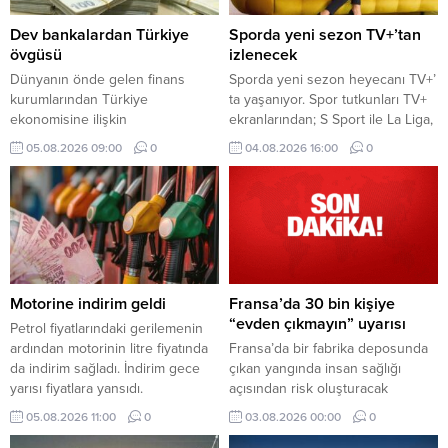
Dev bankalardan Türkiye
Sporda yeni sezon TV+’tan
övgüsü
izlenecek
Dünyanın önde gelen finans
Sporda yeni sezon heyecanı TV+’
kurumlarından Türkiye
ta yaşanıyor. Spor tutkunları TV+
ekonomisine ilişkin
ekranlarından; S Sport ile La Liga,
değerlendirmelerinde olumlu
Serie A, NBA, EuroLeague, UFC
05.08.2026 09:00
0
04.08.2026 16:00
0
beklentilerini artırmaya devam
ve MotoGP, tabii Spor ile seçili
ediyor. HSBC ve Deutsche Bank,
Şampiyonlar Ligi ve FA Cup
Türk varlıklarına yönelik olumlu
karşılaşmaları, Eurosport ile de
görüşlerini güçlendirdi.
tenis ve bisiklet yayınları gibi
dünyanın önde gelen spor
müsabakalarını takip edebiliyor.
Motorine indirim geldi
Fransa’da 30 bin kişiye
“evden çıkmayın” uyarısı
Petrol fiyatlarındaki gerilemenin
ardından motorinin litre fiyatında
Fransa’da bir fabrika deposunda
da indirim sağladı. İndirim gece
çıkan yangında insan sağlığı
yarısı fiyatlara yansıdı.
açısından risk oluşturacak
maddelerin yayılmasının ardından
05.08.2026 11:00
0
03.08.2026 00:00
0
bölge sakinlerinden evden