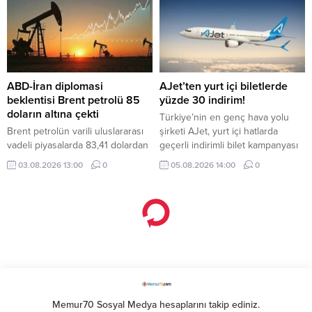
çıkmamaları istendi.
ABD-İran diplomasi
AJet’ten yurt içi biletlerde
beklentisi Brent petrolü 85
yüzde 30 indirim!
doların altına çekti
Türkiye’nin en genç hava yolu
Brent petrolün varili uluslararası
şirketi AJet, yurt içi hatlarda
vadeli piyasalarda 83,41 dolardan
geçerli indirimli bilet kampanyası
işlem görüyor.
başlattı.
03.08.2026 13:00
0
05.08.2026 14:00
0
Bakan Şimşek’ten Özgür Özel’e
MASAK yanıtı
Anasayfa
»
Ekonomi
»
Bakan Şimşek’ten Özgür Özel’e MASAK yanıtı