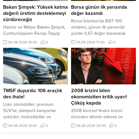
Bakan Şimşek: Yüksek katma
Borsa günün ilk yarısında
değerli üretimi desteklemeyi
değer kazandı
sürdüreceğiz
Borsa İstanbul'da BIST 100
Hazine ve Maliye Bakanı Şimşek,
endeksi, günün ilk yarısında
Cumhurbaşkanı Recep Tayyip
yüzde 0,67 değer kazanarak
Erdoğan'ın liderliğinde verimliliği
13.795,08 puana yükseldi.
06.08.2026 19:00
0
06.08.2026 17:00
0
artıran, yüksek katma değerli
üretimi destekleyen ve
makroekonomik istikrarı
güçlendiren politikaların
uygulanmaya devam edeceğini
belirtti.
TMSF duyurdu: 106 araçlık
2008 krizini bilen
dev ihale!
ekonomistten kritik uyarı!
Çöküş kapıda
Lüks otomobiller, premium
SUV'lar, damperli kamyonlar,
2008 küresel finans krizini
çekiciler, motosikletler ve
önceden tahmin ederek ün
ekonomik binek araçlar ihalede
kazanan yatırımcı Michael Burry,
04.08.2026 19:00
0
06.08.2026 20:00
0
alıcılarını bekliyor. İşte detaylar...
ABD borsalarındaki yükselişe
rağmen piyasaların zirveye