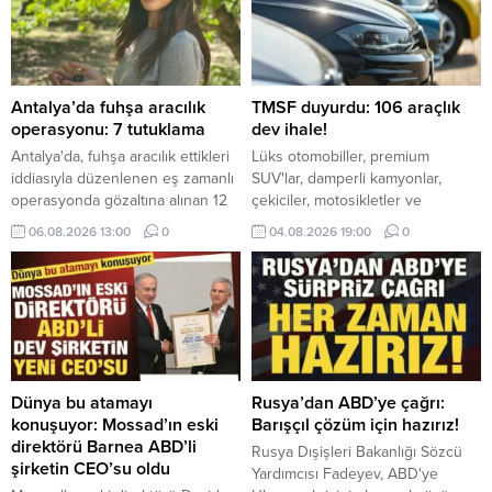
Antalya’da fuhşa aracılık
TMSF duyurdu: 106 araçlık
operasyonu: 7 tutuklama
dev ihale!
Antalya'da, fuhşa aracılık ettikleri
Lüks otomobiller, premium
iddiasıyla düzenlenen eş zamanlı
SUV'lar, damperli kamyonlar,
operasyonda gözaltına alınan 12
çekiciler, motosikletler ve
şüpheliden 7’si tutuklandı, 4’ü adli
ekonomik binek araçlar ihalede
06.08.2026 13:00
0
04.08.2026 19:00
0
kontrol şartıyla, 1'i savcılıktan
alıcılarını bekliyor. İşte detaylar...
serbest bırakıldı.
Dünya bu atamayı
Rusya’dan ABD’ye çağrı:
konuşuyor: Mossad’ın eski
Barışçıl çözüm için hazırız!
direktörü Barnea ABD’li
Rusya Dışişleri Bakanlığı Sözcü
şirketin CEO’su oldu
Yardımcısı Fadeyev, ABD'ye