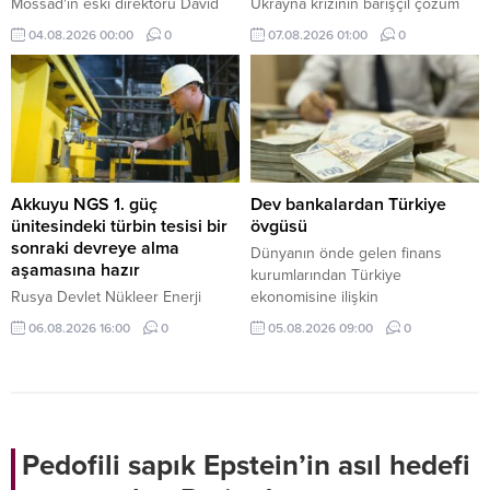
Mossad'ın eski direktörü David
Ukrayna krizinin barışçıl çözüm
Barnea, ABD'li savunma şirketi
sürecine odaklanma çağrısında
04.08.2026 00:00
0
07.08.2026 01:00
0
Ondas'ın Yönetim Kurulu Başkanı
bulunarak, "Amerikan
oldu.
müzakerecilerinin yapıcı fikirleri
varsa, bunları istişare etmeye her
zaman hazırız." dedi.
Akkuyu NGS 1. güç
Dev bankalardan Türkiye
ünitesindeki türbin tesisi bir
övgüsü
sonraki devreye alma
Dünyanın önde gelen finans
aşamasına hazır
kurumlarından Türkiye
Rusya Devlet Nükleer Enerji
ekonomisine ilişkin
Kuruluşu Rosatom tarafından inşa
değerlendirmelerinde olumlu
06.08.2026 16:00
0
05.08.2026 09:00
0
edilen Akkuyu Nükleer Güç
beklentilerini artırmaya devam
Santralinin (NGS) 1. güç
ediyor. HSBC ve Deutsche Bank,
ünitesindeki türbin tesisi
Türk varlıklarına yönelik olumlu
sistemlerinin buhar almaya hazır
görüşlerini güçlendirdi.
hale geldiğini gösteren kritik test
başarıyla yürütüldü.
Pedofili sapık Epstein’in asıl hedefi