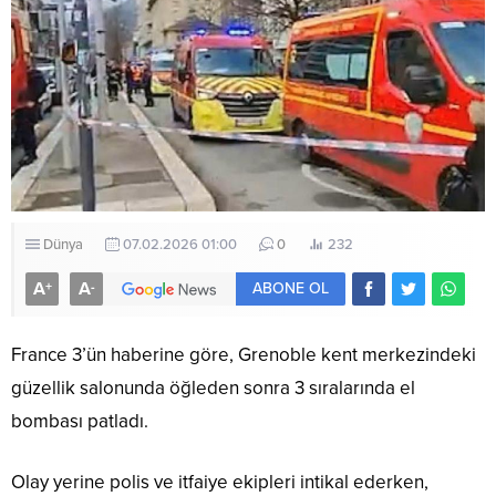
Dünya
07.02.2026 01:00
0
232
A
A
+
-
ABONE OL
France 3’ün haberine göre, Grenoble kent merkezindeki
güzellik salonunda öğleden sonra 3 sıralarında el
bombası patladı.
Olay yerine polis ve itfaiye ekipleri intikal ederken,