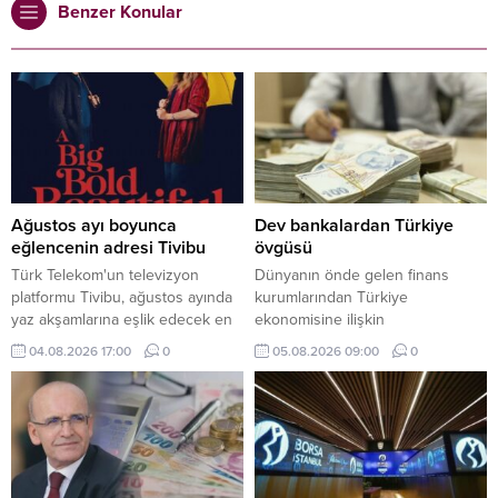
Benzer Konular
Ağustos ayı boyunca
Dev bankalardan Türkiye
eğlencenin adresi Tivibu
övgüsü
Türk Telekom'un televizyon
Dünyanın önde gelen finans
platformu Tivibu, ağustos ayında
kurumlarından Türkiye
yaz akşamlarına eşlik edecek en
ekonomisine ilişkin
yeni yapımları ve sevilen klasikleri
değerlendirmelerinde olumlu
04.08.2026 17:00
0
05.08.2026 09:00
0
izleyicilerle buluşturmaya devam
beklentilerini artırmaya devam
ediyor. Birbirinden yeni yapımların
ediyor. HSBC ve Deutsche Bank,
ve sevilen klasiklerin yer aldığı
Türk varlıklarına yönelik olumlu
Tivibu, her yaşa ve her zevke
görüşlerini güçlendirdi.
hitap eden geniş, zengin film
seçkisiyle yaz tatili coşkusunu
artırıyor.