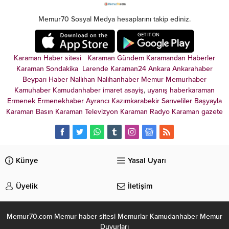
yaklaştığını savundu. İşte
detaylar...
Memur70 Sosyal Medya hesaplarını takip ediniz.
Karaman Haber sitesi
Karaman Gündem
Karamandan
Haberler
Karaman Sondakika
Larende
Karaman24
Ankara
Ankarahaber
Beyparı Haber
Nallıhan
Nalıhanhaber
Memur
Memurhaber
Kamuhaber
Kamudanhaber
imaret
asayiş
,
uyanış
haberkaraman
Ermenek
Ermenekhaber
Ayrancı
Kazımkarabekir
Sarıveliler
Başyayla
Karaman Basın
Karaman Televizyon
Karaman Radyo
Karaman gazete
Künye
Yasal Uyarı
Üyelik
İletişim
Memur70.com Memur haber sitesi Memurlar Kamudanhaber Memur
Duyurları