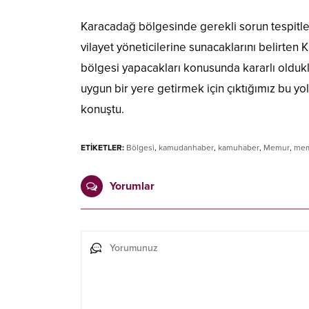
Karacadağ bölgesinde gerekli sorun tespitler
vilayet yöneticilerine sunacaklarını belirten K
bölgesi yapacakları konusunda kararlı oldukl
uygun bir yere getirmek için çıktığımız bu yo
konuştu.
ETİKETLER:
Bölgesi
,
kamudanhaber
,
kamuhaber
,
Memur
,
mem
Yorumlar