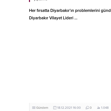
Her fırsatta Diyarbakır’ın problemlerini günde
Diyarbakır Vilayet Lideri …
Gündem
18.12.2021 16:00
0
1.048