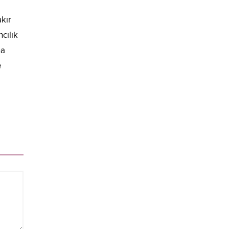
kır
cılık
ha
e