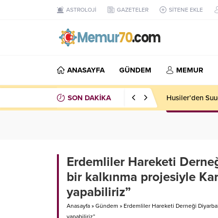
ASTROLOJİ
GAZETELER
SİTENE EKLE
ANASAYFA
GÜNDEM
MEMUR
SON DAKİKA
İsrail’de Gazze 
Erdemliler Hareketi Derne
bir kalkınma projesiyle Ka
yapabiliriz”
Anasayfa
»
Gündem
»
Erdemliler Hareketi Derneği Diyarbak
yapabiliriz”