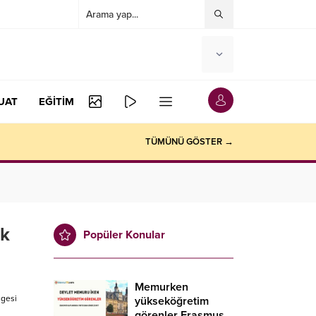
UAT
EĞİTİM
TÜMÜNÜ GÖSTER →
ük
Popüler Konular
Memurken
lgesi
yükseköğretim
görenler Erasmus