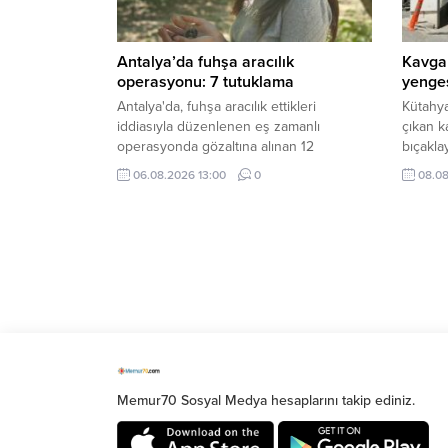
Antalya’da fuhşa aracılık
Kavga 
operasyonu: 7 tutuklama
yenges
Antalya'da, fuhşa aracılık ettikleri
Kütahya
iddiasıyla düzenlenen eş zamanlı
çıkan k
operasyonda gözaltına alınan 12
bıçakla
şüpheliden 7’si tutuklandı, 4’ü adli kontrol
D.'yi is
06.08.2026 13:00
0
08.08
şartıyla, 1'i savcılıktan serbest bırakıldı.
ardında
alındı.
Şişli’de cep telefonu hırsı
Anasayfa
»
Gündem
»
Şişli’de cep telefonu hırsızlığı kame
Şişli’de bir kozmetik mağazasında müşterini
gözaltına alındı. O anlar güvenlik …