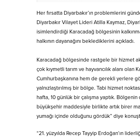
Her fırsatta Diyarbakır’ın problemlerini günde
Diyarbakır Vilayet Lideri Atilla Kaymaz, Diyar
isimlendirdiği Karacadağ bölgesinin kalkınma
halkının dayanağını beklediklerini açıkladı.
Karacadağ bölgesinde rastgele bir hizmet akı
çok kıymetli tarım ve hayvancılık alanı olan 
Cumhurbaşkanına hem de gerekli yerlere gön
yalnızlaştırılmış bir bölge. Tabi hizmet nokta
hafta, 10 günlük bir çalışma yaptık. Bölgenin
büyükşehir maddesiyle birlikte artık birer maha
yumağı içinde olduğunu gördük” diye konuşt
“21. yüzyılda Recep Tayyip Erdoğan’ın lider