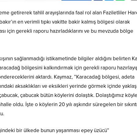
me getirerek tahlil arayışlarında faal rol alan Faziletliler Har
bakır’ın en verimli tıpkı vakitte bakir kalmış bölgesi olarak
sı için gerekli raporu hazırladıklarını ve bu mevzuda bölge
şının sağlanmadığı istikametinde bilgiler aldığını belirten 
Karacadağ bölgesini kalkındırmak için gerekli raporu hazırlay
dereceklerini aktardı. Kaymaz, ”Karacadağ bölgesi, adeta
sındaki aksaklıkları ve eksikleri yerinde görmek içinde yaklaş
 çabucak, çabucak bütün köylerini dolaştık. Dolaştığımız köyl
lle oldu. İşte o köylerin 20 yılı aşkındır süregelen bir sıkıntı
u.
liğindeki bir ülkede bunun yaşanması epey üzücü”