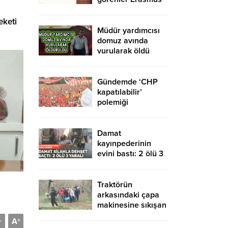
kapsamında
yurtdışına gidebilir
eketi
mi?
Müdür yardımcısı
domuz avında
vurularak öldü
Gündemde ‘CHP
kapatılabilir’
polemiği
Damat
kayınpederinin
evini bastı: 2 ölü 3
yaralı
Traktörün
arkasındaki çapa
makinesine sıkışan
şahıs olay yerinde
A
-
+
can verdi