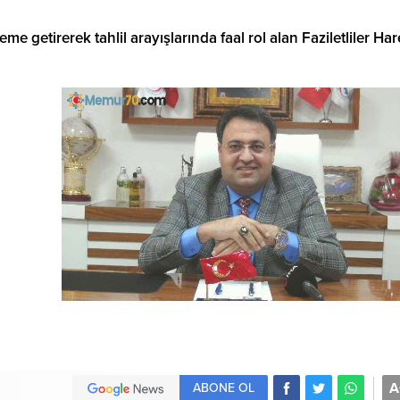
me getirerek tahlil arayışlarında faal rol alan Faziletliler Har
A
ABONE OL