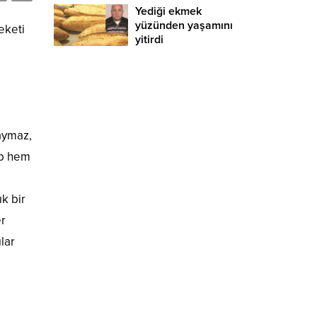
Yediği ekmek
yüzünden yaşamını
eketi
yitirdi
Kaymaz,
ıp hem
ık bir
er
lar