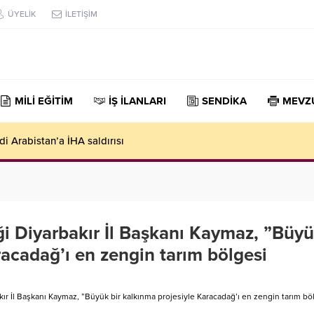
ÜYELİK
İLETİŞİM
MİLİ EĞİTİM
İŞ İLANLARI
SENDİKA
MEVZ
gerilimi: Basın açıkladı, Başbakanlık yalanladı
ği Diyarbakır İl Başkanı Kaymaz, ”Büy
racadağ’ı en zengin tarım bölgesi
ır İl Başkanı Kaymaz, ”Büyük bir kalkınma projesiyle Karacadağ’ı en zengin tarım bö