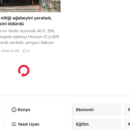
ettiği ağabeyini yaraladı,
ini öldürdü
'nın Gediz ilçesinde Ali D. (54),
avgada ağabeyi Hüseyin D.'yi (64)
yarak yaraladı, yengesi Sabriye
e (62) ise öldürdü. Ali D., olayın
.2026 22:00
0
n jandarma tarafından gözaltına
zlığı kamerada
rada
n cep telefonunu yankesicilik formülüyle çalan şahıs yakala