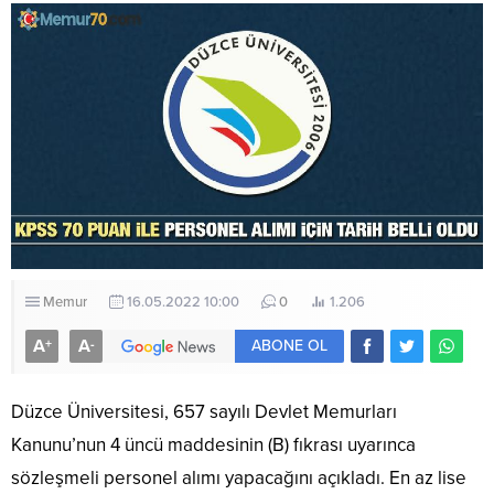
Memur
16.05.2022 10:00
0
1.206
A
A
+
-
ABONE OL
Düzce Üniversitesi, 657 sayılı Devlet Memurları
Kanunu’nun 4 üncü maddesinin (B) fıkrası uyarınca
sözleşmeli personel alımı yapacağını açıkladı. En az lise