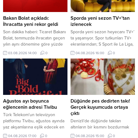
Bakan Bolat açıkladı:
Sporda yeni sezon TV+’tan
İhracatta yeni rekor geldi
izlenecek
Son dakika haberi: Ticaret Bakanı
Sporda yeni sezon heyecanı TV+’
Bolat, temmuzda ihracatın geçen
ta yaşanıyor. Spor tutkunları TV+
yılın aynı dönemine göre yüzde
ekranlarından; S Sport ile La Liga,
2,9 artarak 25,6 milyar dolara
Serie A, NBA, EuroLeague, UFC
03.08.2026 14:00
0
04.08.2026 16:00
0
ulaştığını ve en yüksek temmuz
ve MotoGP, tabii Spor ile seçili
ayı ihracatına imza atıldığını
Şampiyonlar Ligi ve FA Cup
bildirdi.
karşılaşmaları, Eurosport ile de
tenis ve bisiklet yayınları gibi
dünyanın önde gelen spor
müsabakalarını takip edebiliyor.
Ağustos ayı boyunca
Düğünde pes dedirten takı!
eğlencenin adresi Tivibu
Gerçek kuyumcuda ortaya
çıktı
Türk Telekom'un televizyon
platformu Tivibu, ağustos ayında
Denizli'de düğünde takılan
yaz akşamlarına eşlik edecek en
altınların bir kısmını bozdurmak
yeni yapımları ve sevilen klasikleri
için kuyumcuya giden damat,
04.08.2026 17:00
0
04.08.2026 15:00
0