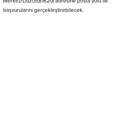
Merkez/Düzce(81620) adresine posta yolu ile
başvurularını gerçekleştirebilecek.