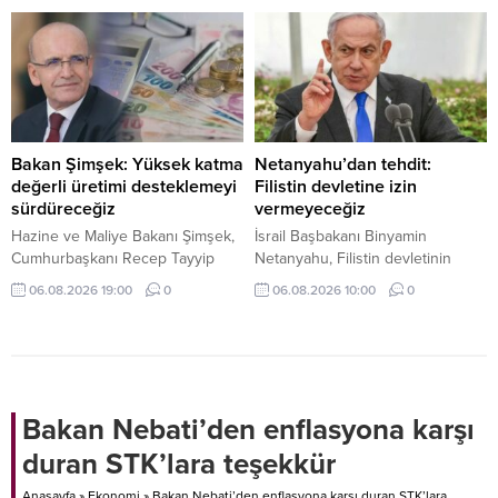
izleyicilerle buluşturmaya devam
karşılaştığı manzara karşısında
ediyor. Birbirinden yeni yapımların
neye uğradığını şaşırdı. İşte
ve sevilen klasiklerin yer aldığı
detaylar...
Tivibu, her yaşa ve her zevke
hitap eden geniş, zengin film
seçkisiyle yaz tatili coşkusunu
artırıyor.
Bakan Şimşek: Yüksek katma
Netanyahu’dan tehdit:
değerli üretimi desteklemeyi
Filistin devletine izin
sürdüreceğiz
vermeyeceğiz
Hazine ve Maliye Bakanı Şimşek,
İsrail Başbakanı Binyamin
Cumhurbaşkanı Recep Tayyip
Netanyahu, Filistin devletinin
Erdoğan'ın liderliğinde verimliliği
kurulmasına kesinlikle izin
06.08.2026 19:00
0
06.08.2026 10:00
0
artıran, yüksek katma değerli
vermeyeceklerini belirterek,
üretimi destekleyen ve
İsrail'in varlığının hiçbir
makroekonomik istikrarı
anlaşmanın konusu olamayacağını
güçlendiren politikaların
söyledi.
uygulanmaya devam edeceğini
belirtti.
Bakan Nebati’den enflasyona karşı
duran STK’lara teşekkür
Anasayfa
»
Ekonomi
»
Bakan Nebati’den enflasyona karşı duran STK’lara