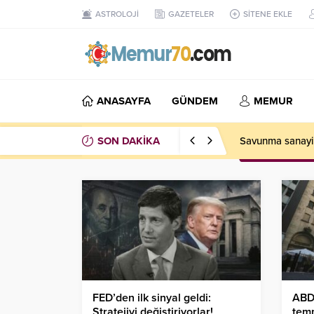
ASTROLOJİ
GAZETELER
SİTENE EKLE
ANASAYFA
GÜNDEM
MEMUR
SON DAKİKA
ABD’de tarım dı
FED’den ilk sinyal geldi:
ABD’
Stratejiyi değiştiriyorlar!
temm