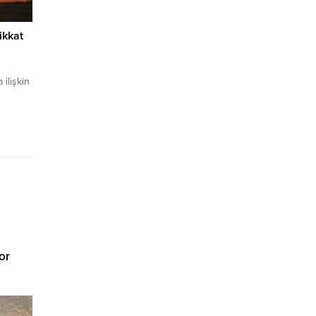
dikkat
 ilişkin
ediğini
or