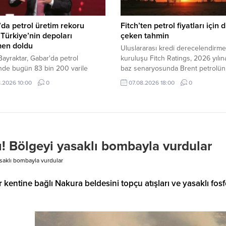
da petrol üretim rekoru
Fitch’ten petrol fiyatları için 
! Türkiye’nin depoları
çeken tahmin
en doldu
Uluslararası kredi derecelendirme
ayraktar, Gabar'da petrol
kuruluşu Fitch Ratings, 2026 yılına
nde bugün 83 bin 200 varile
baz senaryosunda Brent petrolün
rak rekor kırıldığını duyurdu. Depo
ortalama varil fiyatının 87 dolar
.2026 10:00
0
07.08.2026 18:00
0
esinin arttırılacağını ifade eden
seviyesinde gerçekleşmesini bekl
ar, "Türkiye'nin bütün enerji
açıkladı.
a tesisleri dolu durumda" dedi.
tı! Bölgeyi yasaklı bombayla vurdular
yasaklı bombayla vurdular
kentine bağlı Nakura beldesini topçu atışları ve yasaklı fosf