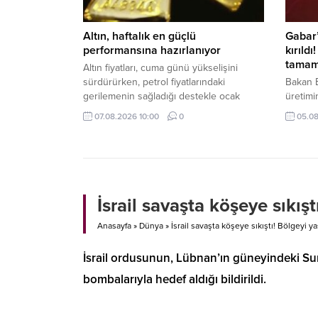
Altın, haftalık en güçlü
Gabar’
performansına hazırlanıyor
kırıldı
tamam
Altın fiyatları, cuma günü yükselişini
sürdürürken, petrol fiyatlarındaki
Bakan B
gerilemenin sağladığı destekle ocak
üretimi
ayından bu yana en güçlü haftalık
ulaşıla
07.08.2026 10:00
0
05.08
performansını sergilemeye hazırlanıyor.
kapasit
Gram altın 6 bin 574 liradan işlem
Bayrakt
görüyor.
depolam
İsrail savaşta köşeye sıkış
Anasayfa
»
Dünya
»
İsrail savaşta köşeye sıkıştı! Bölgeyi 
İsrail ordusunun, Lübnan’ın güneyindeki Sur 
bombalarıyla hedef aldığı bildirildi.