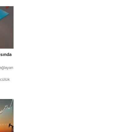
ısında
bağlayan
ncülük
i