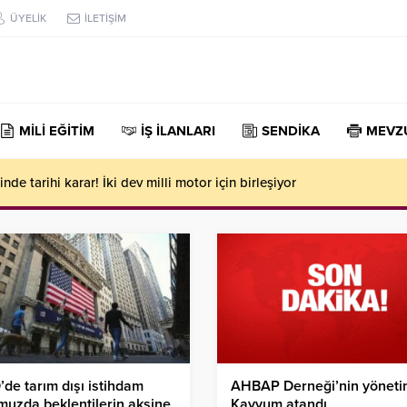
ÜYELİK
İLETİŞİM
MİLİ EĞİTİM
İŞ İLANLARI
SENDİKA
MEVZ
şı istihdam temmuzda beklentilerin aksine geriledi
de tarım dışı istihdam
AHBAP Derneği’nin yöneti
uzda beklentilerin aksine
Kayyum atandı