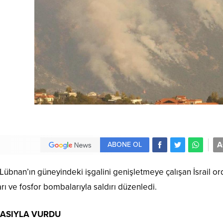
A
ABONE OL
übnan’ın güneyindeki işgalini genişletmeye çalışan İsrail or
rı ve fosfor bombalarıyla saldırı düzenledi.
BASIYLA VURDU