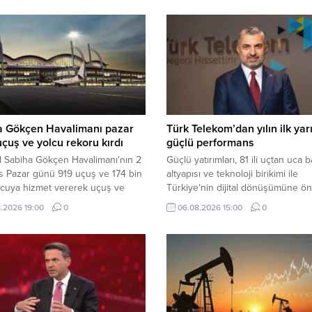
a Gökçen Havalimanı pazar
Türk Telekom’dan yılın ilk yar
çuş ve yolcu rekoru kırdı
güçlü performans
l Sabiha Gökçen Havalimanı'nın 2
Güçlü yatırımları, 81 ili uçtan uca 
s Pazar günü 919 uçuş ve 174 bin
altyapısı ve teknoloji birikimi ile
lcuya hizmet vererek uçuş ve
Türkiye’nin dijital dönüşümüne ö
koru kırdığı bildirildi.
eden Türk Telekom, 2026 yılı ikinc
.2026 19:00
0
06.08.2026 15:00
0
çeyrek finansal ve operasyonel
sonuçlarını açıkladı.