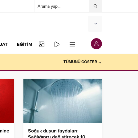
UAT
EĞİTİM
TÜMÜNÜ GÖSTER →
mine
Soğuk duşun faydaları:
Sağlığınızı değiştirecek 10