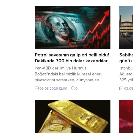
Petrol savaşının galipleri belli oldu!
Sabih
Dakikada 700 bin dolar kazandılar
günü u
İran-ABD gerilimi ve Hürmüz
İstanbu
Boğazı'ndaki belirsizlik küresel enerji
Ağusto
piyasalarını sarsarken, dünyanın en
325 yo
büyük sekiz petrol şirketi yılın ikinci
yolcu re
06.08.2026 12:00
0
03.08
çeyreğinde toplam 93 milyar dolar kâr
elde etti.