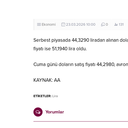
Ekonomi
23.03.2026 10:00
0
131
Serbest piyasada 44,3290 liradan alınan dolar,
fiyatı ise 51,1940 lira oldu.
Cuma günü doların satış fiyatı 44,2980, avronu
KAYNAK:
AA
ETİKETLER:
Lira
Yorumlar