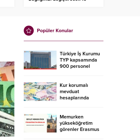
neden
Popüler Konular
Türkiye İş Kurumu
TYP kapsamında
900 personel
alacak! İŞKUR TYP
başvurusu nasıl
yapılır?
Kur korumalı
mevduat
hesaplarında
düşüş sürdü
Memurken
yükseköğretim
görenler Erasmus
kapsamında