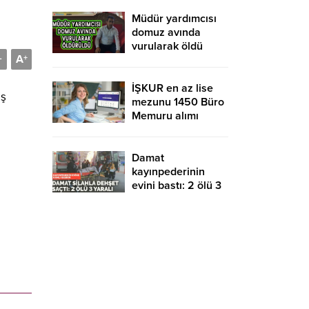
yurtdışına gidebilir
mi?
Müdür yardımcısı
domuz avında
vurularak öldü
A
-
+
İŞKUR en az lise
ış
mezunu 1450 Büro
Memuru alımı
devam ediyor!
KPSS şartsız ve
sınavsız başvuru
Damat
kayınpederinin
evini bastı: 2 ölü 3
yaralı