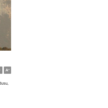
A
-
+
dusu,