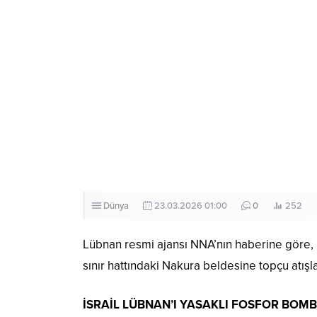
Dünya
23.03.2026 01:00
0
252
Lübnan resmi ajansı NNA’nın haberine göre, L
sınır hattındaki Nakura beldesine topçu atışla
İSRAİL LÜBNAN’I YASAKLI FOSFOR BOM