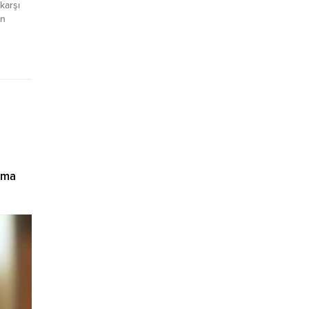
karşı
en
kiye ve
e de
şma