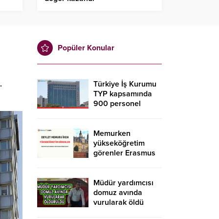
Popüler Konular
.
Türkiye İş Kurumu
TYP kapsamında
900 personel
alacak! İŞKUR TYP
başvurusu nasıl
yapılır?
Memurken
yükseköğretim
görenler Erasmus
kapsamında
yurtdışına gidebilir
mi?
Müdür yardımcısı
domuz avında
vurularak öldü