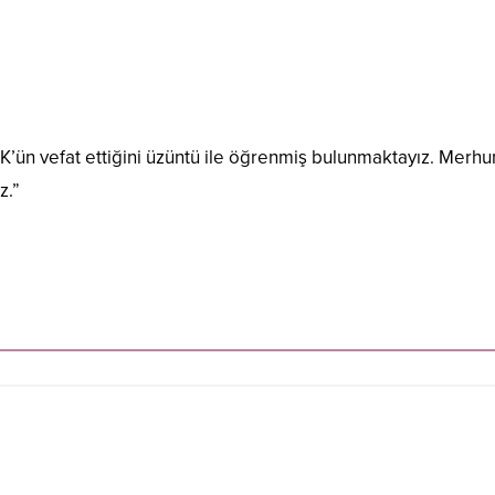
’ün vefat ettiğini üzüntü ile öğrenmiş bulunmaktayız. Merh
z.”