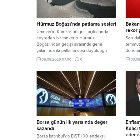
Hürmüz Boğazı’nda patlama sesleri
Bakan 
rekor 
Umman’ın Kumzar bölgesi açıklarında
seyreden bir tankerin Hürmüz
Son dak
Boğazı’ndan geçişi sırasında gemi
temmuzd
yakınında iki patlama sesi duyulduğu
dönemi
bildirildi.
milyar 
06.08.2026 07:00
0
03.08
temmuz 
bildirdi.
Borsa günün ilk yarısında değer
Enflas
kazandı
Kalıcı
edece
Borsa İstanbul'da BIST 100 endeksi,