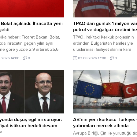
Bolat açıkladı: İhracatta yeni
TPAO’dan günlük 1 milyon var
geldi
petrol ve doğalgaz üretimi he
ika haberi: Ticaret Bakanı Bolat,
TPAO, Irak'taki Kerkük projesinin
a ihracatın geçen yılın aynı
ardından Bulgaristan hamlesiyle
ne göre yüzde 2,9 artarak 25,6
uluslararası faaliyet alanını kara
dolara ulaştığını ve en yüksek
üretiminden deniz arama projeler
.2026 14:00
0
03.08.2026 17:00
0
ayı ihracatına imza atıldığını
genişleterek sektördeki etkinliğini
yolunda önemli adımlar atıyor.
yonda düşüş eğilimi sürüyor:
AB’nin yeni korkusu Türkiye:
 fiyat istikrarı hedefi devam
yatırımları mercek altında
k
Avrupa Birliği, Çin ile yürüttüğü ti