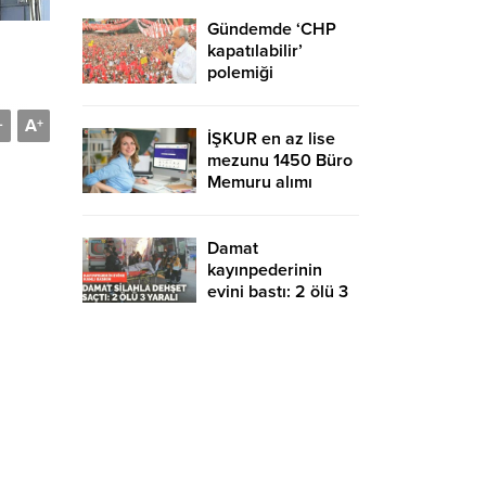
Gündemde ‘CHP
kapatılabilir’
polemiği
A
-
+
İŞKUR en az lise
mezunu 1450 Büro
Memuru alımı
devam ediyor!
KPSS şartsız ve
sınavsız başvuru
Damat
kayınpederinin
evini bastı: 2 ölü 3
yaralı