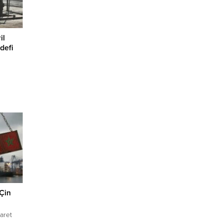
il
defi
ine
 artırma
 Çin
caret