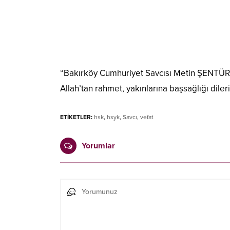
“Bakırköy Cumhuriyet Savcısı Metin ŞENTÜRK
Allah’tan rahmet, yakınlarına başsağlığı dileri
ETİKETLER:
hsk
,
hsyk
,
Savcı
,
vefat
Yorumlar