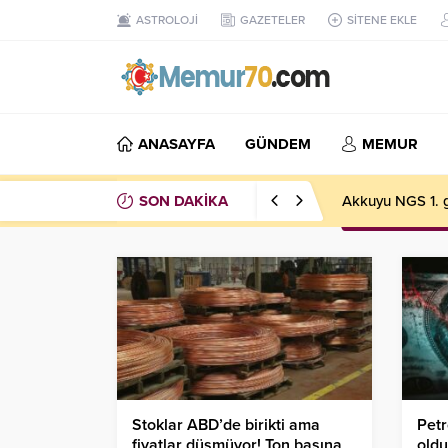
ASTROLOJİ
GAZETELER
SİTENE EKLE
ANASAYFA
GÜNDEM
MEMUR
SON DAKİKA
Akkuyu NGS 1. g
Stoklar ABD’de birikti ama
Petr
fiyatlar düşmüyor! Ton başına
oldu