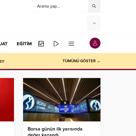
UAT
EĞİTİM
zır
TÜMÜNÜ GÖSTER →
Borsa günün ilk yarısında
değer kazandı