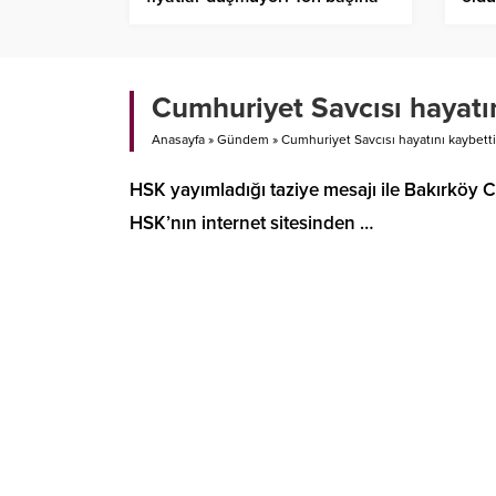
14 bin dolar sınırını aştı
kaza
Cumhuriyet Savcısı hayatın
Anasayfa
»
Gündem
»
Cumhuriyet Savcısı hayatını kaybetti
HSK yayımladığı taziye mesajı ile Bakırköy 
HSK’nın internet sitesinden …