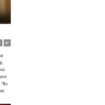
A
-
+
ma
i,
ünü
arın
, “Bu
dı.