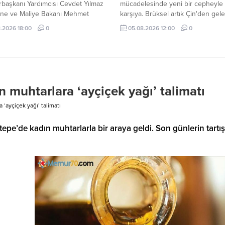
başkanı Yardımcısı Cevdet Yılmaz
mücadelesinde yeni bir cepheyle 
ine ve Maliye Bakanı Mehmet
karşıya. Brüksel artık Çin'den gel
 temmuz ayı enflasyon verilerini
ürünler kadar, Çinli şirketlerin Tür
.2026 18:00
0
05.08.2026 12:00
0
ndirdi. Ekonomi yönetimi, mali
Fas'ta kurduğu üretim tesislerind
 ve kalıcı fiyat istikrarı hedefinden
endişe duyuyor.
erilmeyeceğini vurguladı.
muhtarlara ‘ayçiçek yağı’ talimatı
‘ayçiçek yağı’ talimatı
e’de kadın muhtarlarla bir araya geldi. Son günlerin tartı