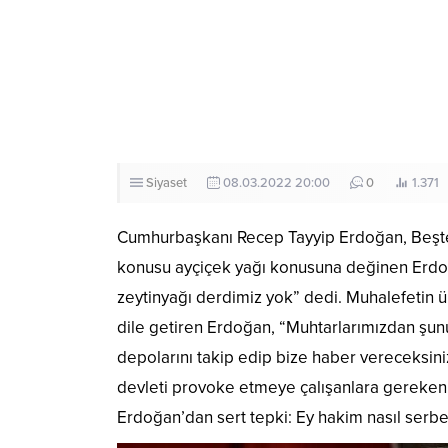
Siyaset
08.03.2022 20:00
0
1.371
Cumhurbaşkanı Recep Tayyip Erdoğan, Beştepe
konusu ayçiçek yağı konusuna değinen Erdoğa
zeytinyağı derdimiz yok” dedi. Muhalefetin 
dile getiren Erdoğan, “Muhtarlarımızdan şunu 
depolarını takip edip bize haber vereceksini
devleti provoke etmeye çalışanlara gereken 
Erdoğan’dan sert tepki: Ey hakim nasıl serbes