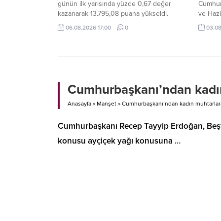
günün ilk yarısında yüzde 0,67 değer
Cumhur
kazanarak 13.795,08 puana yükseldi.
ve Haz
Şimşek,
06.08.2026 17:00
0
03.08
değerle
disiplin
taviz v
Cumhurbaşkanı’ndan kadın 
Anasayfa
»
Manşet
»
Cumhurbaşkanı’ndan kadın muhtarlara 
Cumhurbaşkanı Recep Tayyip Erdoğan, Beştep
konusu ayçiçek yağı konusuna …