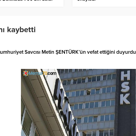
ndılar
ı kaybetti
Cumhuriyet Savcısı Metin ŞENTÜRK’ün vefat ettiğini duyurdu