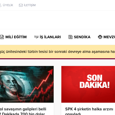
ÜYELİK
İLETİŞİM
MİLİ EĞİTİM
İŞ İLANLARI
SENDİKA
MEVZ
üç ünitesindeki türbin tesisi bir sonraki devreye alma aşamasına ha
ol savaşının galipleri belli
SPK 4 şirketin halka arzını
! Dakikada 700 bin dolar
onayladı