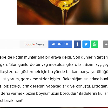
A
ABONE OL
’de kadın muhtarlarla bir araya geldi. Son günlerin tartış
n, “Son günlerde bir yağ meselesi çıkardılar. Bizim ayçiçeğ
ülkeyi zorda göstermek için bu yönde bir kampanya yürüttüğ
istiyorum, gerekirse sizler İçişleri Bakanlığımızın adına bunl
z, biz stokçuların gereğini yapacağız” diye konuştu. Erdoğan
dersi vermek bizim boynumuzun borcudur” ifadelerini kullan
t bırakırsın?