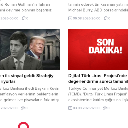
örü Roman Goffman'ın Tahran
tahmin ederek ün kazanan yatırım
ini devirme planının başarısız
Michael Burry, ABD borsalarındaki
ın ardından İstihbarat Daire
yükselişe rağmen piyasaların zirv
.2026 00:00
0
06.08.2026 20:00
0
 ile İran Masası Şefi'ni görevden
yaklaştığını savundu. İşte detaylar..
ddia edildi.
n ilk sinyal geldi: Stratejiyi
Dijital Türk Lirası Projesi’nde
riyorlar!
değerlendirme süreci tamam
rkez Bankası (Fed) Başkanı Kevin
Türkiye Cumhuriyet Merkez Bank
enflasyon verilerinin beklentilerin
(TCMB), "Dijital Türk Lirası Projesi"
e gelmesi ve piyasaların faiz artışı
ekosistemine katılım çağrısına iliş
ini güçlendirmesi halinde eylül
başvuru değerlendirme süreçlerin
.2026 12:00
0
03.08.2026 12:00
0
i toplantıda faiz artırmaya hazır
tamamlandığını bildirdi.
u belirtti.