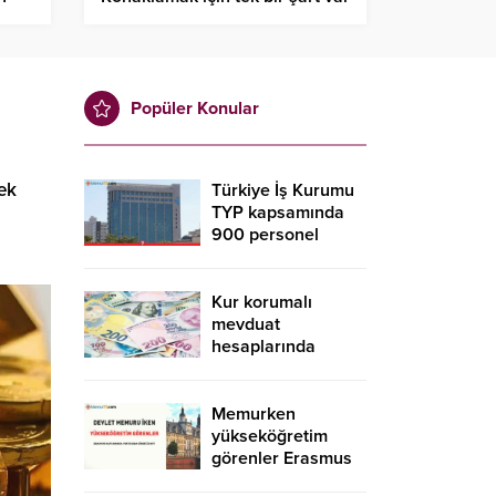
Popüler Konular
rek
Türkiye İş Kurumu
TYP kapsamında
900 personel
alacak! İŞKUR TYP
başvurusu nasıl
yapılır?
Kur korumalı
mevduat
hesaplarında
düşüş sürdü
Memurken
yükseköğretim
görenler Erasmus
kapsamında