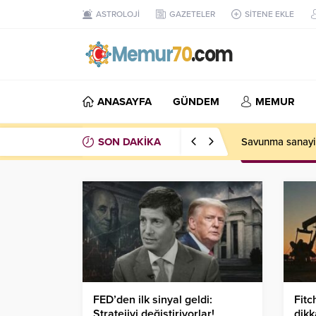
ASTROLOJİ
GAZETELER
SİTENE EKLE
ANASAYFA
GÜNDEM
MEMUR
SON DAKİKA
ABD’de tarım dı
FED’den ilk sinyal geldi:
Fitc
Stratejiyi değiştiriyorlar!
dikk