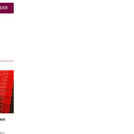
ten
den