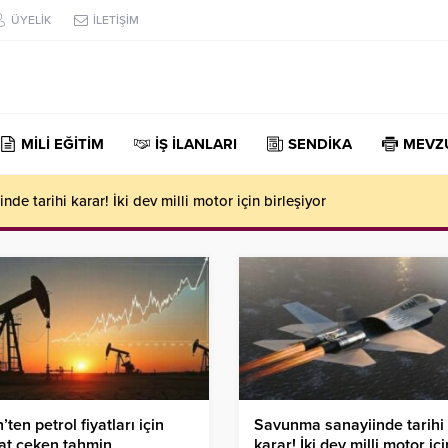
ÜYELİK
İLETİŞİM
MİLİ EĞİTİM
İŞ İLANLARI
SENDİKA
MEVZ
şı istihdam temmuzda beklentilerin aksine geriledi
h’ten petrol fiyatları için
Savunma sanayiinde tarihi
at çeken tahmin
karar! İki dev milli motor içi