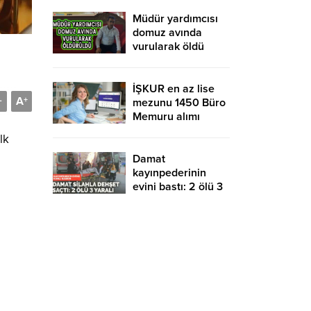
yurtdışına gidebilir
mi?
Müdür yardımcısı
domuz avında
vurularak öldü
İŞKUR en az lise
A
-
+
mezunu 1450 Büro
Memuru alımı
devam ediyor!
lk
KPSS şartsız ve
sınavsız başvuru
Damat
kayınpederinin
evini bastı: 2 ölü 3
yaralı