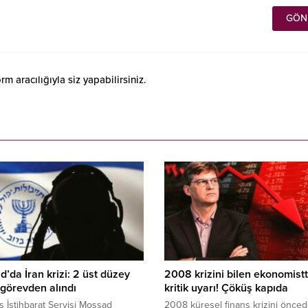
 aracılığıyla siz yapabilirsiniz.
’da İran krizi: 2 üst düzey
2008 krizini bilen ekonomist
i görevden alındı
kritik uyarı! Çöküş kapıda
Dış İstihbarat Servisi Mossad
2008 küresel finans krizini önce