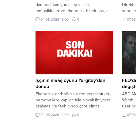
damperli kamyonlar, çekiciler,
Direkt
motosikletler ve ekonomik binek araçlar
yönetim
ihalede alıcılarını bekliyor. İşte detaylar...
olmasın
04.08.2026 19:00
0
07.08
Başkanı
aldığı i
İşçinin maaş oyunu Yargıtay’dan
FED’de
döndü
değişti
Ekonomik darboğaza giren inşaat şirketi,
ABD Me
personellere yapılan işle alakalı ihtiyacın
Warsh, 
azalması ve feshin son çare olması
üzerind
prensibi ilkelerinden hareketle iş
ihtimal
04.08.2026 12:00
0
07.08
sözleşmesini bu nedenle sona erdirmek
ayındak
yerine ücrette indirime gidilmesini teklif
olduğun
etti