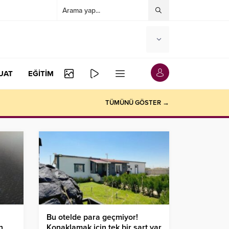
UAT
EĞİTİM
TÜMÜNÜ GÖSTER →
Bu otelde para geçmiyor!
n
Konaklamak için tek bir şart var