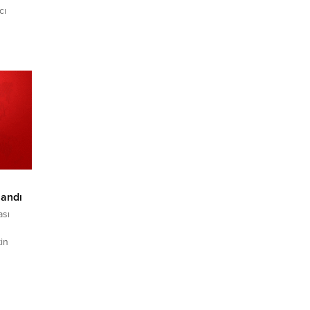
cı
eye
.
landı
ası
kin
in