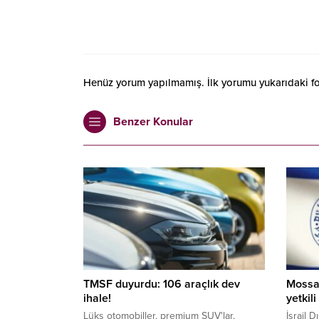
Henüz yorum yapılmamış. İlk yorumu yukarıdaki form
Benzer Konular
TMSF duyurdu: 106 araçlık dev
Mossad
ihale!
yetkil
Lüks otomobiller, premium SUV'lar,
İsrail 