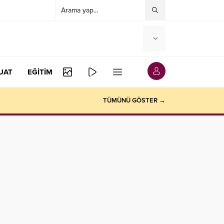
UAT
EĞİTİM
TÜMÜNÜ GÖSTER →