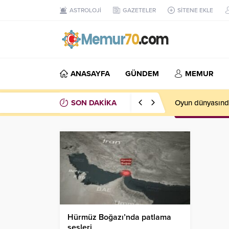
ASTROLOJİ
GAZETELER
SİTENE EKLE
ANASAYFA
GÜNDEM
MEMUR
SON DAKİKA
Oyun dünyasında
Hürmüz Boğazı’nda patlama
sesleri