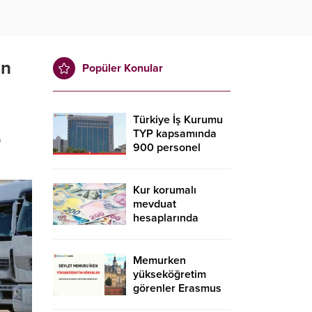
in
Popüler Konular
Türkiye İş Kurumu
TYP kapsamında
9
900 personel
alacak! İŞKUR TYP
başvurusu nasıl
yapılır?
Kur korumalı
mevduat
hesaplarında
düşüş sürdü
Memurken
yükseköğretim
görenler Erasmus
kapsamında