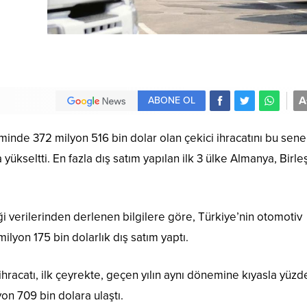
A
ABONE OL
minde 372 milyon 516 bin dolar olan çekici ihracatını bu sene
ükseltti. En fazla dış satım yapılan ilk 3 ülke Almanya, Birle
iği verilerinden derlenen bilgilere göre, Türkiye’nin otomotiv
yon 175 bin dolarlık dış satım yaptı.
hracatı, ilk çeyrekte, geçen yılın aynı dönemine kıyasla yüzd
on 709 bin dolara ulaştı.