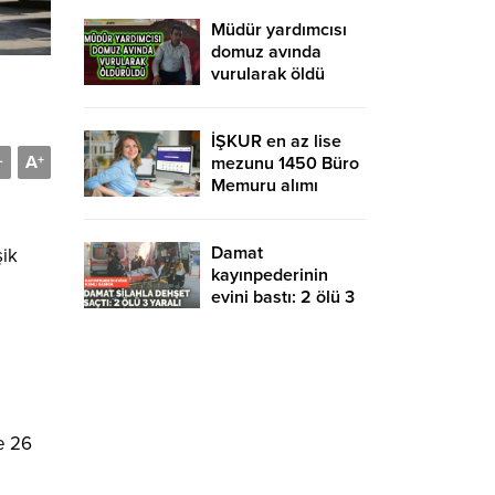
yurtdışına gidebilir
mi?
Müdür yardımcısı
domuz avında
vurularak öldü
İŞKUR en az lise
A
-
+
mezunu 1450 Büro
Memuru alımı
devam ediyor!
KPSS şartsız ve
sınavsız başvuru
Damat
şik
kayınpederinin
evini bastı: 2 ölü 3
yaralı
e 26