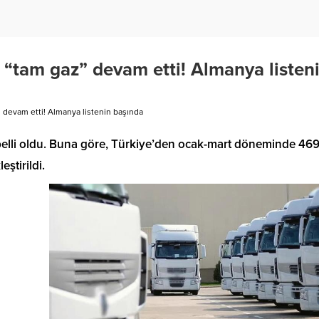
te “tam gaz” devam etti! Almanya listen
z” devam etti! Almanya listenin başında
r belli oldu. Buna göre, Türkiye’den ocak-mart döneminde 46
eştirildi.