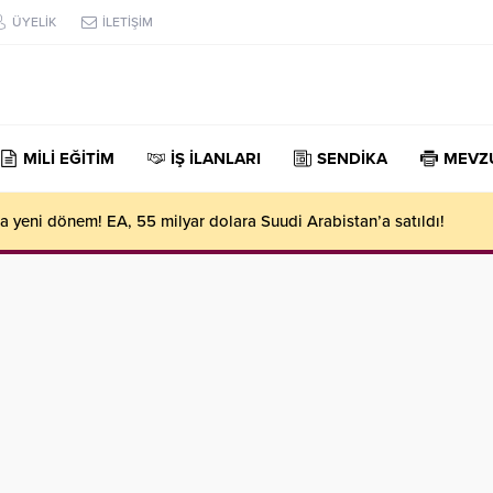
ÜYELİK
İLETİŞİM
MİLİ EĞİTİM
İŞ İLANLARI
SENDİKA
MEVZ
 yeni dönem! EA, 55 milyar dolara Suudi Arabistan’a satıldı!