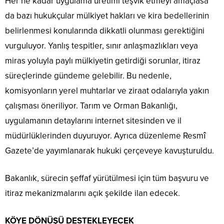
Her ne kadar uygulama üretimi teşvik etmeyi amaçlasa
da bazı hukukçular mülkiyet hakları ve kira bedellerinin
belirlenmesi konularında dikkatli olunması gerektiğini
vurguluyor. Yanlış tespitler, sınır anlaşmazlıkları veya
miras yoluyla paylı mülkiyetin getirdiği sorunlar, itiraz
süreçlerinde gündeme gelebilir. Bu nedenle,
komisyonların yerel muhtarlar ve ziraat odalarıyla yakın
çalışması öneriliyor. Tarım ve Orman Bakanlığı,
uygulamanın detaylarını internet sitesinden ve il
müdürlüklerinden duyuruyor. Ayrıca düzenleme Resmî
Gazete’de yayımlanarak hukuki çerçeveye kavuşturuldu.
Bakanlık, sürecin şeffaf yürütülmesi için tüm başvuru ve
itiraz mekanizmalarını açık şekilde ilan edecek.
KÖYE DÖNÜŞÜ DESTEKLEYECEK