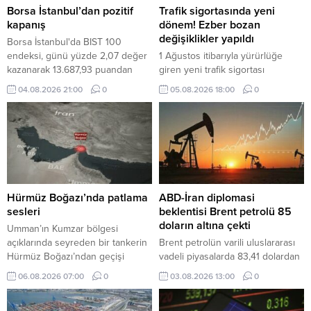
Borsa İstanbul’dan pozitif
Trafik sigortasında yeni
kapanış
dönem! Ezber bozan
değişiklikler yapıldı
Borsa İstanbul'da BIST 100
endeksi, günü yüzde 2,07 değer
1 Ağustos itibarıyla yürürlüğe
kazanarak 13.687,93 puandan
giren yeni trafik sigortası
tamamladı.
düzenlemesiyle eksper atamaları
04.08.2026 21:00
0
05.08.2026 18:00
0
dijital sistem üzerinden yapılacak,
40 bin TL üzerindeki hasarlarda
bağımsız eksper incelemesi
zorunlu olacak.
Hürmüz Boğazı’nda patlama
ABD-İran diplomasi
sesleri
beklentisi Brent petrolü 85
doların altına çekti
Umman’ın Kumzar bölgesi
açıklarında seyreden bir tankerin
Brent petrolün varili uluslararası
Hürmüz Boğazı’ndan geçişi
vadeli piyasalarda 83,41 dolardan
sırasında gemi yakınında iki
işlem görüyor.
06.08.2026 07:00
0
03.08.2026 13:00
0
patlama sesi duyulduğu bildirildi.