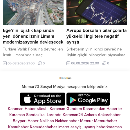
Ege’nin lojistik kapısında
Avrupa borsaları bilançolarla
yeni dönem: İzmir Limanı
yükseldi! İngiltere negatif
modernizasyonla devleşecek
ayrıştı
Türkiye Varlık Fonu'na devredilen
Şirketlerin yılın ikinci çeyreğine
İzmir Limanı'nda süreç
ilişkin güçlü bilançoları piyasalara
tamamlandı. Mülkiyeti kamuda
pozitif yansımaya devam ediyor.
05.08.2026 21:00
0
06.08.2026 22:00
0
kalacak dev tesis, Alport
Güçlü şirket bilançolarının
işletmeciliği ve kapsamlı
desteğiyle Avrupa borsaları
modernizasyon yatırımlarıyla
İngiltere hariç günü yükselişle
küresel lojistik merkezine
tamamladı.
Memur70 Sosyal Medya hesaplarını takip ediniz.
dönüşecek.
Karaman Haber sitesi
Karaman Gündem
Karamandan
Haberler
Karaman Sondakika
Larende
Karaman24
Ankara
Ankarahaber
Beyparı Haber
Nallıhan
Nalıhanhaber
Memur
Memurhaber
Kamuhaber
Kamudanhaber
imaret
asayiş
,
uyanış
haberkaraman