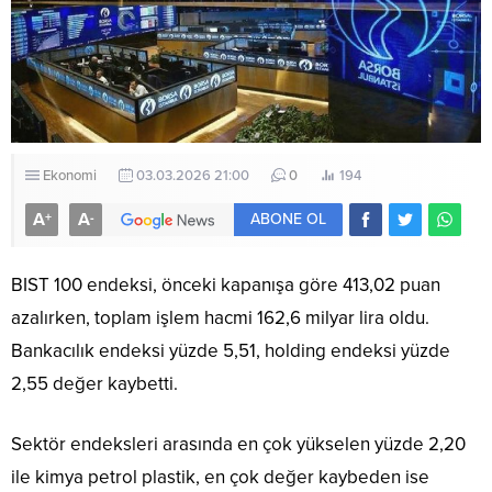
Ekonomi
03.03.2026 21:00
0
194
A
A
+
-
ABONE OL
BIST 100 endeksi, önceki kapanışa göre 413,02 puan
azalırken, toplam işlem hacmi 162,6 milyar lira oldu.
Bankacılık endeksi yüzde 5,51, holding endeksi yüzde
2,55 değer kaybetti.
Sektör endeksleri arasında en çok yükselen yüzde 2,20
ile kimya petrol plastik, en çok değer kaybeden ise