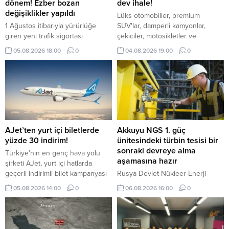
dönem! Ezber bozan
dev ihale!
değişiklikler yapıldı
Lüks otomobiller, premium
1 Ağustos itibarıyla yürürlüğe
SUV'lar, damperli kamyonlar,
giren yeni trafik sigortası
çekiciler, motosikletler ve
düzenlemesiyle eksper atamaları
ekonomik binek araçlar ihalede
05.08.2026 18:00
0
04.08.2026 19:00
0
dijital sistem üzerinden yapılacak,
alıcılarını bekliyor. İşte detaylar...
40 bin TL üzerindeki hasarlarda
bağımsız eksper incelemesi
zorunlu olacak.
AJet’ten yurt içi biletlerde
Akkuyu NGS 1. güç
yüzde 30 indirim!
ünitesindeki türbin tesisi bir
sonraki devreye alma
Türkiye’nin en genç hava yolu
aşamasına hazır
şirketi AJet, yurt içi hatlarda
geçerli indirimli bilet kampanyası
Rusya Devlet Nükleer Enerji
başlattı.
Kuruluşu Rosatom tarafından inşa
05.08.2026 14:00
0
06.08.2026 16:00
0
edilen Akkuyu Nükleer Güç
Santralinin (NGS) 1. güç
ünitesindeki türbin tesisi
sistemlerinin buhar almaya hazır