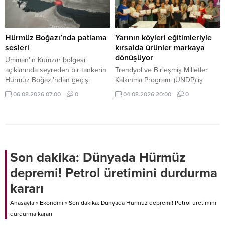
hale geldiğini gösteren kritik test
başarıyla yürütüldü.
Hürmüz Boğazı’nda patlama
Yarının köyleri eğitimleriyle
sesleri
kırsalda ürünler markaya
dönüşüyor
Umman’ın Kumzar bölgesi
açıklarında seyreden bir tankerin
Trendyol ve Birleşmiş Milletler
Hürmüz Boğazı’ndan geçişi
Kalkınma Programı (UNDP) iş
sırasında gemi yakınında iki
birliğinde yürütülen Yarının
06.08.2026 07:00
0
04.08.2026 20:00
0
patlama sesi duyulduğu bildirildi.
Köyleri Projesi kapsamında,
kırsaldaki üretici, kooperatif ve
işletmelere yönelik kapsamlı
eğitimler devam ediyor.
Son dakika: Dünyada Hürmüz
depremi! Petrol üretimini durdurma
kararı
Anasayfa
»
Ekonomi
»
Son dakika: Dünyada Hürmüz depremi! Petrol üretimini
durdurma kararı