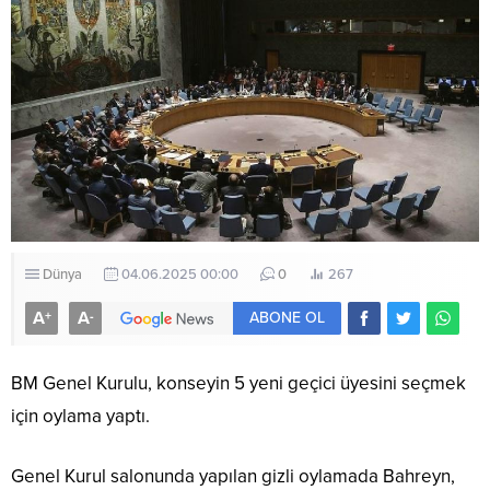
Dünya
04.06.2025 00:00
0
267
A
A
+
-
ABONE OL
BM Genel Kurulu, konseyin 5 yeni geçici üyesini seçmek
için oylama yaptı.
Genel Kurul salonunda yapılan gizli oylamada Bahreyn,