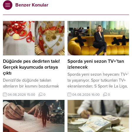
Benzer Konular
Düğünde pes dedirten takı!
Sporda yeni sezon TV+’tan
Gerçek kuyumcuda ortaya
izlenecek
çıktı
Sporda yeni sezon heyecanı TV+’
Denizli'de düğünde takılan
ta yaşanıyor. Spor tutkunları TV+
altınların bir kısmını bozdurmak
ekranlarından; S Sport ile La Liga,
için kuyumcuya giden damat,
Serie A, NBA, EuroLeague, UFC
04.08.2026 15:00
0
04.08.2026 16:00
0
karşılaştığı manzara karşısında
ve MotoGP, tabii Spor ile seçili
neye uğradığını şaşırdı. İşte
Şampiyonlar Ligi ve FA Cup
detaylar...
karşılaşmaları, Eurosport ile de
tenis ve bisiklet yayınları gibi
dünyanın önde gelen spor
müsabakalarını takip edebiliyor.