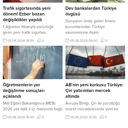
Trafik sigortasında yeni
Dev bankalardan Türkiye
dönem! Ezber bozan
övgüsü
değişiklikler yapıldı
Dünyanın önde gelen finans
1 Ağustos itibarıyla yürürlüğe
kurumlarından Türkiye
giren yeni trafik sigortası
ekonomisine ilişkin
düzenlemesiyle eksper atamaları
değerlendirmelerinde olumlu
05.08.2026 18:00
0
05.08.2026 09:00
0
dijital sistem üzerinden yapılacak,
beklentilerini artırmaya devam
40 bin TL üzerindeki hasarlarda
ediyor. HSBC ve Deutsche Bank,
bağımsız eksper incelemesi
Türk varlıklarına yönelik olumlu
zorunlu olacak.
görüşlerini güçlendirdi.
Öğretmenlerin yer
AB’nin yeni korkusu Türkiye:
değiştirme sonuçları
Çin yatırımları mercek
açıklandı
altında
Milli Eğitim Bakanlığınca (MEB)
Avrupa Birliği, Çin ile yürüttüğü
2026 yaz tatili il içi mazerete bağlı
ticaret mücadelesinde yeni bir
yer değiştirme başvurusunda
cepheyle karşı karşıya. Brüksel
05.08.2026 16:00
0
05.08.2026 12:00
0
bulunan kadrolu öğretmenlerin
artık Çin'den gelen ürünler kadar,
atama sonuçları açıklandı.
Çinli şirketlerin Türkiye ve Fas'ta