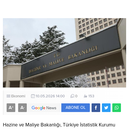
Ekonomi
10.05.2026 14:00
0
153
A
A
+
-
ABONE OL
Hazine ve Maliye Bakanlığı, Türkiye İstatistik Kurumu