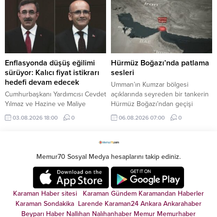
arttırılacağını ifade eden
ediyor. Birbirinden yeni yapımların
Bayraktar, "Türkiye'nin bütün
ve sevilen klasiklerin yer aldığı
enerji depolama tesisleri dolu
Tivibu, her yaşa ve her zevke
durumda" dedi.
hitap eden geniş, zengin film
seçkisiyle yaz tatili coşkusunu
artırıyor.
Enflasyonda düşüş eğilimi
Hürmüz Boğazı’nda patlama
sürüyor: Kalıcı fiyat istikrarı
sesleri
hedefi devam edecek
Umman’ın Kumzar bölgesi
Cumhurbaşkanı Yardımcısı Cevdet
açıklarında seyreden bir tankerin
Yılmaz ve Hazine ve Maliye
Hürmüz Boğazı’ndan geçişi
Bakanı Mehmet Şimşek, temmuz
sırasında gemi yakınında iki
03.08.2026 18:00
0
06.08.2026 07:00
0
ayı enflasyon verilerini
patlama sesi duyulduğu bildirildi.
değerlendirdi. Ekonomi yönetimi,
mali disiplin ve kalıcı fiyat istikrarı
hedefinden taviz verilmeyeceğini
Memur70 Sosyal Medya hesaplarını takip ediniz.
vurguladı.
Karaman Haber sitesi
Karaman Gündem
Karamandan
Haberler
Karaman Sondakika
Larende
Karaman24
Ankara
Ankarahaber
Beyparı Haber
Nallıhan
Nalıhanhaber
Memur
Memurhaber