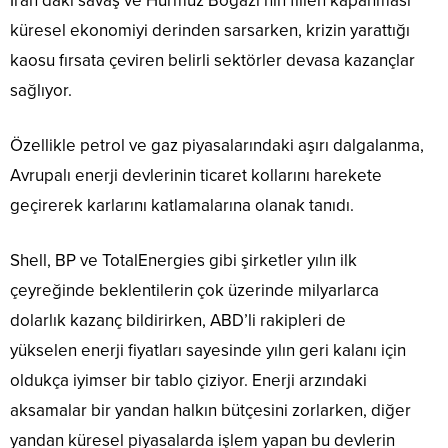
İran’daki savaş ve Hürmüz Boğazı’nın fiilen kapanması
küresel ekonomiyi derinden sarsarken, krizin yarattığı
kaosu fırsata çeviren belirli sektörler devasa kazançlar
sağlıyor.
Özellikle petrol ve gaz piyasalarındaki aşırı dalgalanma,
Avrupalı enerji devlerinin ticaret kollarını harekete
geçirerek karlarını katlamalarına olanak tanıdı.
Shell, BP ve TotalEnergies gibi şirketler yılın ilk
çeyreğinde beklentilerin çok üzerinde milyarlarca
dolarlık kazanç bildirirken, ABD’li rakipleri de
yükselen enerji fiyatları sayesinde yılın geri kalanı için
oldukça iyimser bir tablo çiziyor. Enerji arzındaki
aksamalar bir yandan halkın bütçesini zorlarken, diğer
yandan küresel piyasalarda işlem yapan bu devlerin