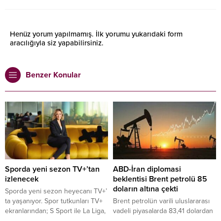
Henüz yorum yapılmamış. İlk yorumu yukarıdaki form
aracılığıyla siz yapabilirsiniz.
Benzer Konular
Sporda yeni sezon TV+’tan
ABD-İran diplomasi
izlenecek
beklentisi Brent petrolü 85
doların altına çekti
Sporda yeni sezon heyecanı TV+’
ta yaşanıyor. Spor tutkunları TV+
Brent petrolün varili uluslararası
ekranlarından; S Sport ile La Liga,
vadeli piyasalarda 83,41 dolardan
Serie A, NBA, EuroLeague, UFC
işlem görüyor.