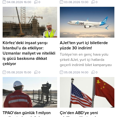
04.08.2026 16:00
0
03.08.2026 13:00
0
ve MotoGP, tabii Spor ile seçili
Şampiyonlar Ligi ve FA Cup
karşılaşmaları, Eurosport ile de
tenis ve bisiklet yayınları gibi
dünyanın önde gelen spor
müsabakalarını takip edebiliyor.
Körfez’deki inşaat yarışı
AJet’ten yurt içi biletlerde
İstanbul’u da etkiliyor:
yüzde 30 indirim!
Uzmanlar maliyet ve nitelikli
Türkiye’nin en genç hava yolu
iş gücü baskısına dikkat
şirketi AJet, yurt içi hatlarda
çekiyor
geçerli indirimli bilet kampanyası
Körfez ülkelerinde hızlanan otel,
başlattı.
05.08.2026 15:00
0
05.08.2026 14:00
0
konut ve karma kullanım projeleri,
yalnızca bölgesel bir yatırım
hareketi olarak değil, Türkiye’deki
inşaat ekosistemini de etkileyen
yeni bir dalga olarak
değerlendiriliyor.
TPAO’dan günlük 1 milyon
Çin’den ABD’ye yeni