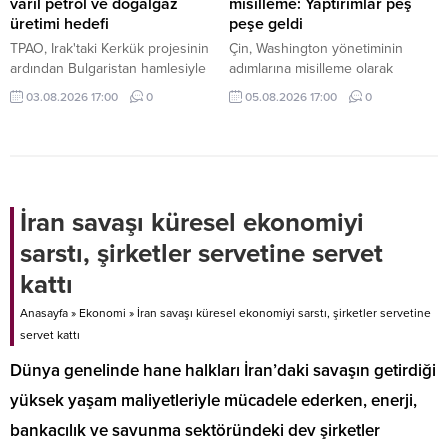
varil petrol ve doğalgaz
misilleme: Yaptırımlar peş
üretimi hedefi
peşe geldi
TPAO, Irak'taki Kerkük projesinin
Çin, Washington yönetiminin
ardından Bulgaristan hamlesiyle
adımlarına misilleme olarak
uluslararası faaliyet alanını kara
ABD'ye İHA ihracatını yasaklayan
03.08.2026 17:00
0
05.08.2026 17:00
0
üretiminden deniz arama
ve 6 Amerikan şirketine yaptırım
projelerine genişleterek
öngören yeni düzenlemelerini
sektördeki etkinliğini artırma
duyurdu.
yolunda önemli adımlar atıyor.
İran savaşı küresel ekonomiyi
sarstı, şirketler servetine servet
kattı
Anasayfa
»
Ekonomi
»
İran savaşı küresel ekonomiyi sarstı, şirketler servetine
servet kattı
Dünya genelinde hane halkları İran’daki savaşın getirdiği
yüksek yaşam maliyetleriyle mücadele ederken, enerji,
bankacılık ve savunma sektöründeki dev şirketler