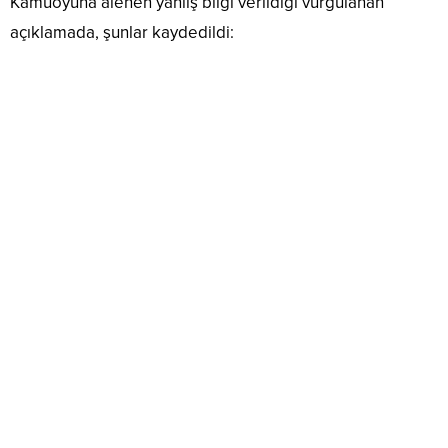
Kamuoyuna alenen yanlış bilgi verildiği vurgulanan
açıklamada, şunlar kaydedildi: