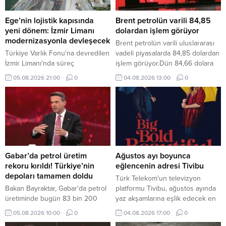
Ege’nin lojistik kapısında
Brent petrolün varili 84,85
yeni dönem: İzmir Limanı
dolardan işlem görüyor
modernizasyonla devleşecek
Brent petrolün varili uluslararası
Türkiye Varlık Fonu'na devredilen
vadeli piyasalarda 84,85 dolardan
İzmir Limanı'nda süreç
işlem görüyor.Dün 84,66 dolara
tamamlandı. Mülkiyeti kamuda
kadar yükselen Brent petrolün
05.08.2026 21:00
0
04.08.2026 13:00
0
kalacak dev tesis, Alport
ekim vadeli varil fiyatı, günü 83,77
işletmeciliği ve kapsamlı
dolardan tamamladı.
modernizasyon yatırımlarıyla
küresel lojistik merkezine
dönüşecek.
Gabar’da petrol üretim
Ağustos ayı boyunca
rekoru kırıldı! Türkiye’nin
eğlencenin adresi Tivibu
depoları tamamen doldu
Türk Telekom'un televizyon
Bakan Bayraktar, Gabar'da petrol
platformu Tivibu, ağustos ayında
üretiminde bugün 83 bin 200
yaz akşamlarına eşlik edecek en
varile ulaşılarak rekor kırıldığını
yeni yapımları ve sevilen klasikleri
05.08.2026 10:00
0
04.08.2026 17:00
0
duyurdu. Depo kapasitesinin
izleyicilerle buluşturmaya devam