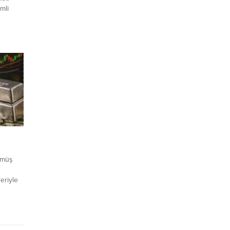
imli
gümüş
eriyle
ğerli
İşte