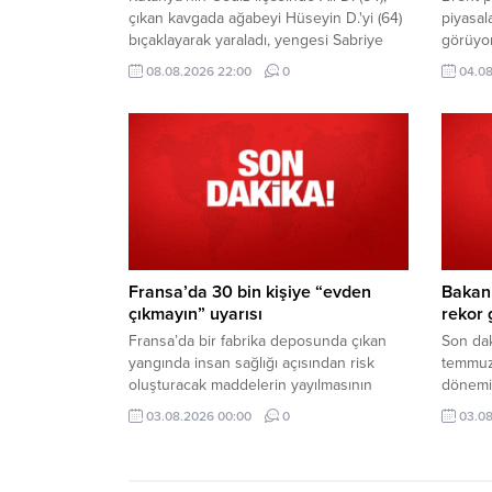
çıkan kavgada ağabeyi Hüseyin D.'yi (64)
piyasal
bıçaklayarak yaraladı, yengesi Sabriye
görüyor
D.'yi ise (62) ise öldürdü. Ali D., olayın
yüksele
08.08.2026 22:00
0
04.08
ardından jandarma tarafından gözaltına
fiyatı,
alındı.
Fransa’da 30 bin kişiye “evden
Bakan 
çıkmayın” uyarısı
rekor 
Fransa’da bir fabrika deposunda çıkan
Son dak
yangında insan sağlığı açısından risk
temmuzd
oluşturacak maddelerin yayılmasının
dönemi
ardından bölge sakinlerinden evden
milyar 
03.08.2026 00:00
0
03.08
çıkmamaları istendi.
temmuz 
bildirdi.