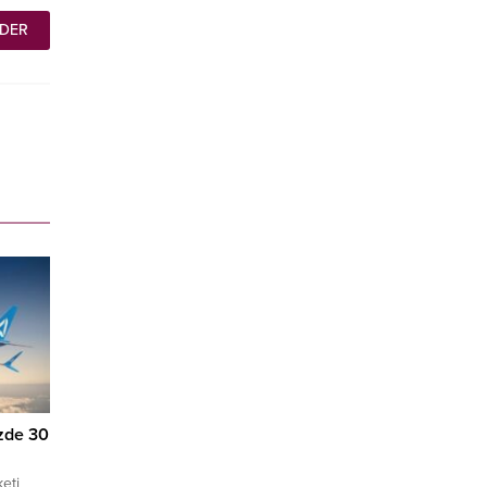
üzde 30
eti