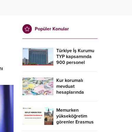
Popüler Konular
Türkiye İş Kurumu
TYP kapsamında
900 personel
nı
alacak! İŞKUR TYP
başvurusu nasıl
yapılır?
Kur korumalı
mevduat
hesaplarında
düşüş sürdü
Memurken
yükseköğretim
görenler Erasmus
kapsamında