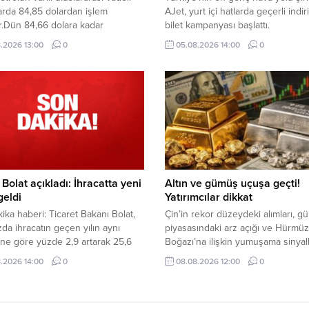
arda 84,85 dolardan işlem
AJet, yurt içi hatlarda geçerli indir
.Dün 84,66 dolara kadar
bilet kampanyası başlattı.
n Brent petrolün ekim vadeli varil
.2026 13:00
0
05.08.2026 14:00
0
 günü 83,77 dolardan tamamladı.
Bolat açıkladı: İhracatta yeni
Altın ve gümüş uçuşa geçti!
geldi
Yatırımcılar dikkat
ika haberi: Ticaret Bakanı Bolat,
Çin’in rekor düzeydeki alımları, 
a ihracatın geçen yılın aynı
piyasasındaki arz açığı ve Hürmüz
ne göre yüzde 2,9 artarak 25,6
Boğazı’na ilişkin yumuşama sinyall
dolara ulaştığını ve en yüksek
birlikte toplam 5 kritik gelişme, de
.2026 14:00
0
08.08.2026 12:00
0
ayı ihracatına imza atıldığını
metallerdeki yükselişi hızlandırdı. 
detaylar...