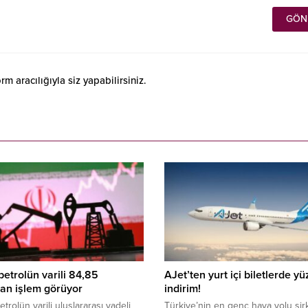
 aracılığıyla siz yapabilirsiniz.
petrolün varili 84,85
AJet’ten yurt içi biletlerde y
an işlem görüyor
indirim!
etrolün varili uluslararası vadeli
Türkiye’nin en genç hava yolu şirk