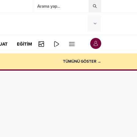
UAT
EĞİTİM
TÜMÜNÜ GÖSTER →