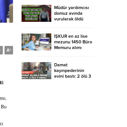
yurtdışına gidebilir
mi?
Müdür yardımcısı
domuz avında
vurularak öldü
İŞKUR en az lise
mezunu 1450 Büro
Memuru alımı
A
-
+
devam ediyor!
KPSS şartsız ve
sınavsız başvuru
Damat
kayınpederinin
evini bastı: 2 ölü 3
yaralı
i:
ası,
. Bu
cı