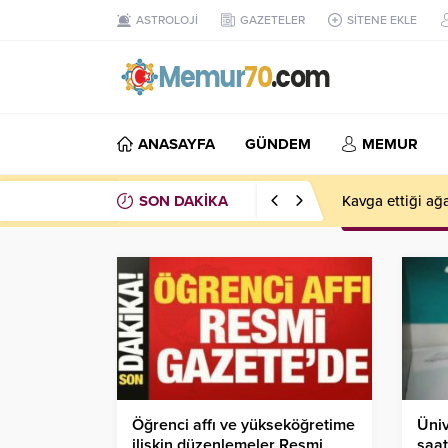
ASTROLOJİ
GAZETELER
SİTENE EKLE
ANASAYFA
GÜNDEM
MEMUR
SON DAKİKA
Kavga ettiği ağ
Öğrenci affı ve yükseköğretime
Üniv
ilişkin düzenlemeler Resmi
saat