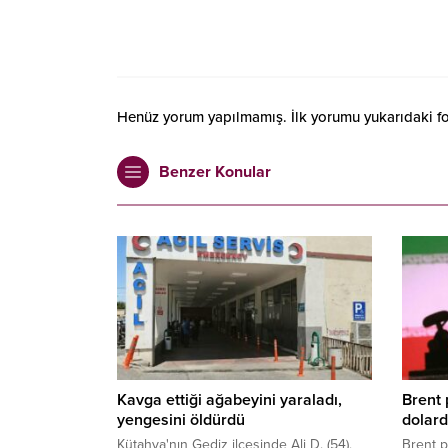
Henüz yorum yapılmamış. İlk yorumu yukarıdaki form
Benzer Konular
Kavga ettiği ağabeyini yaraladı,
Brent 
yengesini öldürdü
dolard
Kütahya'nın Gediz ilçesinde Ali D. (54),
Brent p