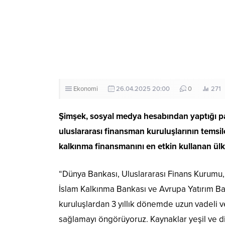
Ekonomi
26.04.2025 20:00
0
271
Şimşek, sosyal medya hesabından yaptığı pa
uluslararası finansman kuruluşlarının temsilci
kalkınma finansmanını en etkin kullanan ülke
“Dünya Bankası, Uluslararası Finans Kurumu,
İslam Kalkınma Bankası ve Avrupa Yatırım Ban
kuruluşlardan 3 yıllık dönemde uzun vadeli ve
sağlamayı öngörüyoruz. Kaynaklar yeşil ve diji