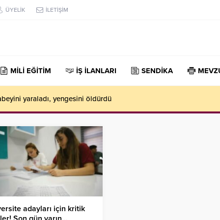
ÜYELİK
İLETİŞİM
MİLİ EĞİTİM
İŞ İLANLARI
SENDİKA
MEVZ
abeyini yaraladı, yengesini öldürdü
ersite adayları için kritik
ler! Son gün yarın…