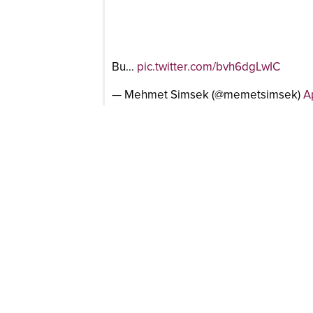
Bu…
pic.twitter.com/bvh6dgLwIC
— Mehmet Simsek (@memetsimsek)
A