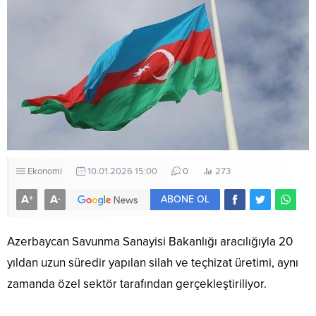
Ekonomi
10.01.2026 15:00
0
273
A
A
+
-
ABONE OL
Azerbaycan Savunma Sanayisi Bakanlığı aracılığıyla 20
yıldan uzun süredir yapılan silah ve teçhizat üretimi, aynı
zamanda özel sektör tarafından gerçekleştiriliyor.