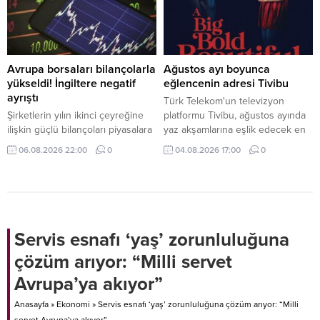
etti.
Avrupa borsaları bilançolarla
Ağustos ayı boyunca
yükseldi! İngiltere negatif
eğlencenin adresi Tivibu
ayrıştı
Türk Telekom'un televizyon
Şirketlerin yılın ikinci çeyreğine
platformu Tivibu, ağustos ayında
ilişkin güçlü bilançoları piyasalara
yaz akşamlarına eşlik edecek en
pozitif yansımaya devam ediyor.
yeni yapımları ve sevilen klasikleri
06.08.2026 22:00
0
04.08.2026 17:00
0
Güçlü şirket bilançolarının
izleyicilerle buluşturmaya devam
desteğiyle Avrupa borsaları
ediyor. Birbirinden yeni yapımların
İngiltere hariç günü yükselişle
ve sevilen klasiklerin yer aldığı
tamamladı.
Tivibu, her yaşa ve her zevke
hitap eden geniş, zengin film
seçkisiyle yaz tatili coşkusunu
Servis esnafı ‘yaş’ zorunluluğuna
artırıyor.
çözüm arıyor: “Milli servet
Avrupa’ya akıyor”
Anasayfa
»
Ekonomi
»
Servis esnafı ‘yaş’ zorunluluğuna çözüm arıyor: “Milli