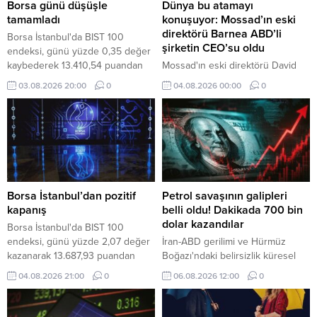
Borsa günü düşüşle
Dünya bu atamayı
tamamladı
konuşuyor: Mossad’ın eski
direktörü Barnea ABD’li
Borsa İstanbul'da BIST 100
şirketin CEO’su oldu
endeksi, günü yüzde 0,35 değer
kaybederek 13.410,54 puandan
Mossad'ın eski direktörü David
tamamladı.
Barnea, ABD'li savunma şirketi
03.08.2026 20:00
0
04.08.2026 00:00
0
Ondas'ın Yönetim Kurulu Başkanı
oldu.
Borsa İstanbul’dan pozitif
Petrol savaşının galipleri
kapanış
belli oldu! Dakikada 700 bin
dolar kazandılar
Borsa İstanbul'da BIST 100
endeksi, günü yüzde 2,07 değer
İran-ABD gerilimi ve Hürmüz
kazanarak 13.687,93 puandan
Boğazı'ndaki belirsizlik küresel
tamamladı.
enerji piyasalarını sarsarken,
04.08.2026 21:00
0
06.08.2026 12:00
0
dünyanın en büyük sekiz petrol
şirketi yılın ikinci çeyreğinde
toplam 93 milyar dolar kâr elde