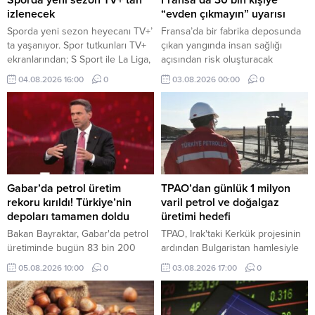
izlenecek
“evden çıkmayın” uyarısı
Sporda yeni sezon heyecanı TV+’
Fransa’da bir fabrika deposunda
ta yaşanıyor. Spor tutkunları TV+
çıkan yangında insan sağlığı
ekranlarından; S Sport ile La Liga,
açısından risk oluşturacak
Serie A, NBA, EuroLeague, UFC
maddelerin yayılmasının ardından
04.08.2026 16:00
0
03.08.2026 00:00
0
ve MotoGP, tabii Spor ile seçili
bölge sakinlerinden evden
Şampiyonlar Ligi ve FA Cup
çıkmamaları istendi.
karşılaşmaları, Eurosport ile de
tenis ve bisiklet yayınları gibi
dünyanın önde gelen spor
müsabakalarını takip edebiliyor.
Gabar’da petrol üretim
TPAO’dan günlük 1 milyon
rekoru kırıldı! Türkiye’nin
varil petrol ve doğalgaz
depoları tamamen doldu
üretimi hedefi
Bakan Bayraktar, Gabar'da petrol
TPAO, Irak'taki Kerkük projesinin
üretiminde bugün 83 bin 200
ardından Bulgaristan hamlesiyle
varile ulaşılarak rekor kırıldığını
uluslararası faaliyet alanını kara
05.08.2026 10:00
0
03.08.2026 17:00
0
duyurdu. Depo kapasitesinin
üretiminden deniz arama
arttırılacağını ifade eden
projelerine genişleterek
Bayraktar, "Türkiye'nin bütün
sektördeki etkinliğini artırma