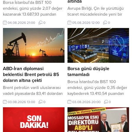
altında
Borsa İstanbul'da BIST 100
endeksi, günü yüzde 2,07 değer
Avrupa Birliği, Çin ile yürüttüğü
kazanarak 13.687,93 puandan
ticaret mücadelesinde yeni bir
tamamladı.
cepheyle karşı karşıya. Brüksel
04.08.2026 21:00
0
05.08.2026 12:00
0
artık Çin'den gelen ürünler kadar,
Çinli şirketlerin Türkiye ve Fas'ta
kurduğu üretim tesislerinde de
endişe duyuyor.
ABD-İran diplomasi
Borsa günü düşüşle
beklentisi Brent petrolü 85
tamamladı
doların altına çekti
Borsa İstanbul'da BIST 100
Brent petrolün varili uluslararası
endeksi, günü yüzde 0,35 değer
vadeli piyasalarda 83,41 dolardan
kaybederek 13.410,54 puandan
işlem görüyor.
tamamladı.
03.08.2026 13:00
0
03.08.2026 20:00
0