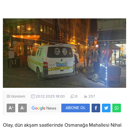
Gündem
20.12.2025 18:00
0
257
A
A
+
-
ABONE OL
Olay, dün akşam saatlerinde Osmanağa Mahallesi Nihal