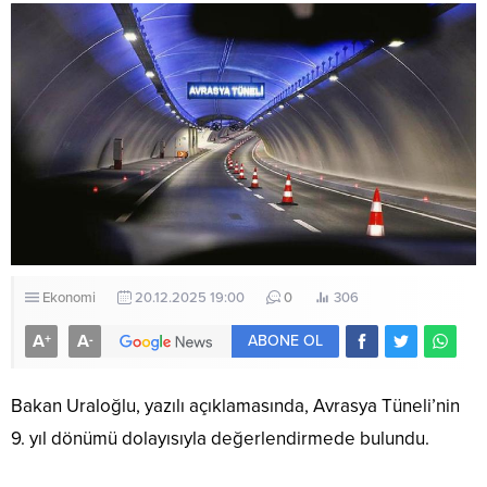
Ekonomi
20.12.2025 19:00
0
306
A
A
+
-
ABONE OL
Bakan Uraloğlu, yazılı açıklamasında, Avrasya Tüneli’nin
9. yıl dönümü dolayısıyla değerlendirmede bulundu.