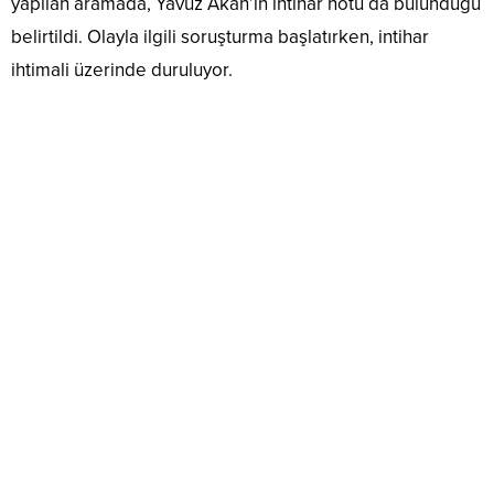
yapılan aramada, Yavuz Akan’ın intihar notu da bulunduğu
belirtildi. Olayla ilgili soruşturma başlatırken, intihar
ihtimali üzerinde duruluyor.