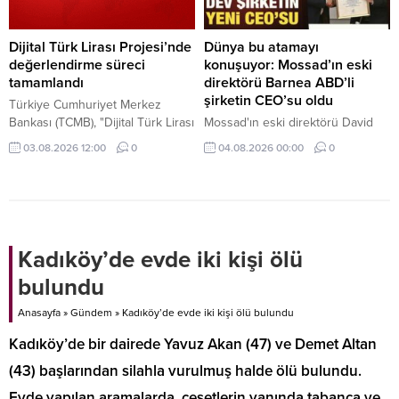
Dijital Türk Lirası Projesi’nde
Dünya bu atamayı
değerlendirme süreci
konuşuyor: Mossad’ın eski
tamamlandı
direktörü Barnea ABD’li
şirketin CEO’su oldu
Türkiye Cumhuriyet Merkez
Bankası (TCMB), "Dijital Türk Lirası
Mossad'ın eski direktörü David
Projesi" ekosistemine katılım
Barnea, ABD'li savunma şirketi
03.08.2026 12:00
0
04.08.2026 00:00
0
çağrısına ilişkin başvuru
Ondas'ın Yönetim Kurulu Başkanı
değerlendirme süreçlerinin
oldu.
tamamlandığını bildirdi.
Kadıköy’de evde iki kişi ölü
bulundu
Anasayfa
»
Gündem
»
Kadıköy’de evde iki kişi ölü bulundu
Kadıköy’de bir dairede Yavuz Akan (47) ve Demet Altan
(43) başlarından silahla vurulmuş halde ölü bulundu.
Evde yapılan aramalarda, cesetlerin yanında tabanca ve