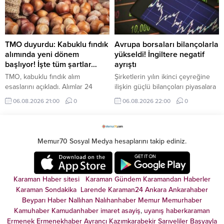
enerji depolama tesisleri dolu
yolunda önemli adımlar atıyor.
durumda" dedi.
TMO duyurdu: Kabuklu fındık
Avrupa borsaları bilançolarla
alımında yeni dönem
yükseldi! İngiltere negatif
başlıyor! İşte tüm şartlar…
ayrıştı
TMO, kabuklu fındık alım
Şirketlerin yılın ikinci çeyreğine
esaslarını açıkladı. Alımlar 24
ilişkin güçlü bilançoları piyasalara
Ağustos'ta başlayacak, randevu
pozitif yansımaya devam ediyor.
06.08.2026 21:00
0
06.08.2026 22:00
0
sistemi ise 17 Ağustos'ta devreye
Güçlü şirket bilançolarının
girecek. ÇKS'ye kayıtlı üreticilerin
desteğiyle Avrupa borsaları
ürünleri belirlenen kalite
İngiltere hariç günü yükselişle
kriterlerine göre satın alınacak.
tamamladı.
Memur70 Sosyal Medya hesaplarını takip ediniz.
Karaman Haber sitesi
Karaman Gündem
Karamandan
Haberler
Karaman Sondakika
Larende
Karaman24
Ankara
Ankarahaber
Beyparı Haber
Nallıhan
Nalıhanhaber
Memur
Memurhaber
Kamuhaber
Kamudanhaber
imaret
asayiş
,
uyanış
haberkaraman
Ermenek
Ermenekhaber
Ayrancı
Kazımkarabekir
Sarıveliler
Başyayla