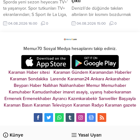
çıktı
Sporda yeni sezon heyecanı TV+’
ta yaşanıyor. Spor tutkunları TV+
Denizli'de düğünde takılan
ekranlarından; S Sport ile La Liga,
altınların bir kısmını bozdurmak
Serie A, NBA, EuroLeague, UFC
için kuyumcuya giden damat,
04.08.2026 16:00
0
04.08.2026 15:00
0
ve MotoGP, tabii Spor ile seçili
karşılaştığı manzara karşısında
Şampiyonlar Ligi ve FA Cup
neye uğradığını şaşırdı. İşte
karşılaşmaları, Eurosport ile de
detaylar...
tenis ve bisiklet yayınları gibi
Memur70 Sosyal Medya hesaplarını takip ediniz.
dünyanın önde gelen spor
müsabakalarını takip edebiliyor.
Karaman Haber sitesi
Karaman Gündem
Karamandan
Haberler
Karaman Sondakika
Larende
Karaman24
Ankara
Ankarahaber
Beyparı Haber
Nallıhan
Nalıhanhaber
Memur
Memurhaber
Kamuhaber
Kamudanhaber
imaret
asayiş
,
uyanış
haberkaraman
Ermenek
Ermenekhaber
Ayrancı
Kazımkarabekir
Sarıveliler
Başyayla
Karaman Basın
Karaman Televizyon
Karaman Radyo
Karaman gazete
Künye
Yasal Uyarı