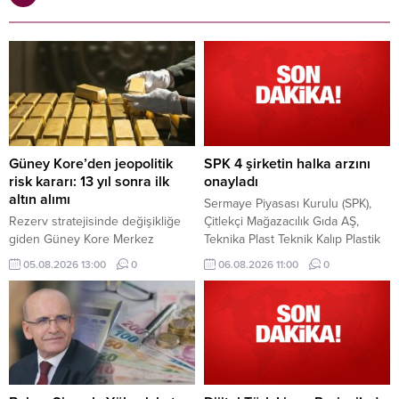
Güney Kore’den jeopolitik
SPK 4 şirketin halka arzını
risk kararı: 13 yıl sonra ilk
onayladı
altın alımı
Sermaye Piyasası Kurulu (SPK),
Rezerv stratejisinde değişikliğe
Çitlekçi Mağazacılık Gıda AŞ,
giden Güney Kore Merkez
Teknika Plast Teknik Kalıp Plastik
Bankası, 13 yıl aradan sonra altın
Sanayi ve Ticaret AŞ, Türker
05.08.2026 13:00
0
06.08.2026 11:00
0
piyasasına dönüyor. Merkez
Vangölü Enerji Yatırım AŞ, Kapeks
bankası, altın rezervlerini
Kimya Sanayi AŞ'nin halka
muhafaza ettiği fiziki depolama
arzlarına onay verdi.
noktalarını da çeşitlendirmeyi
hedefliyor.