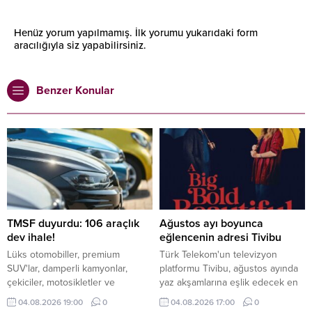
Henüz yorum yapılmamış. İlk yorumu yukarıdaki form
aracılığıyla siz yapabilirsiniz.
Benzer Konular
TMSF duyurdu: 106 araçlık
Ağustos ayı boyunca
dev ihale!
eğlencenin adresi Tivibu
Lüks otomobiller, premium
Türk Telekom'un televizyon
SUV'lar, damperli kamyonlar,
platformu Tivibu, ağustos ayında
çekiciler, motosikletler ve
yaz akşamlarına eşlik edecek en
ekonomik binek araçlar ihalede
yeni yapımları ve sevilen klasikleri
04.08.2026 19:00
0
04.08.2026 17:00
0
alıcılarını bekliyor. İşte detaylar...
izleyicilerle buluşturmaya devam