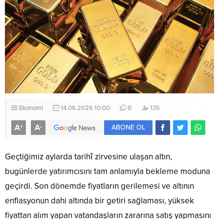
Ekonomi
14.06.2026 10:00
0
135
A
A
+
-
ABONE OL
Geçtiğimiz aylarda tarihî zirvesine ulaşan altın,
bugünlerde yatırımcısını tam anlamıyla bekleme moduna
geçirdi. Son dönemde fiyatların gerilemesi ve altının
enflasyonun dahi altında bir getiri sağlaması, yüksek
fiyattan alım yapan vatandaşların zararına satış yapmasını