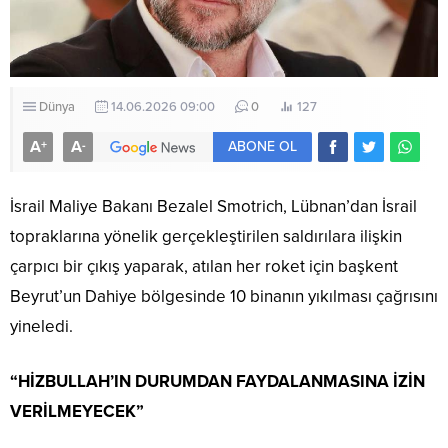
Dünya
14.06.2026 09:00
0
127
A
A
+
-
ABONE OL
İsrail Maliye Bakanı Bezalel Smotrich, Lübnan’dan İsrail
topraklarına yönelik gerçekleştirilen saldırılara ilişkin
çarpıcı bir çıkış yaparak, atılan her roket için başkent
Beyrut’un Dahiye bölgesinde 10 binanın yıkılması çağrısını
yineledi.
“HİZBULLAH’IN DURUMDAN FAYDALANMASINA İZİN
VERİLMEYECEK”