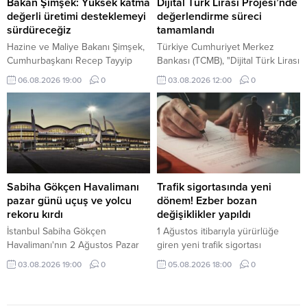
Bakan Şimşek: Yüksek katma
Dijital Türk Lirası Projesi’nde
değerli üretimi desteklemeyi
değerlendirme süreci
sürdüreceğiz
tamamlandı
Hazine ve Maliye Bakanı Şimşek,
Türkiye Cumhuriyet Merkez
Cumhurbaşkanı Recep Tayyip
Bankası (TCMB), "Dijital Türk Lirası
Erdoğan'ın liderliğinde verimliliği
Projesi" ekosistemine katılım
06.08.2026 19:00
0
03.08.2026 12:00
0
artıran, yüksek katma değerli
çağrısına ilişkin başvuru
üretimi destekleyen ve
değerlendirme süreçlerinin
makroekonomik istikrarı
tamamlandığını bildirdi.
güçlendiren politikaların
uygulanmaya devam edeceğini
belirtti.
Sabiha Gökçen Havalimanı
Trafik sigortasında yeni
pazar günü uçuş ve yolcu
dönem! Ezber bozan
rekoru kırdı
değişiklikler yapıldı
İstanbul Sabiha Gökçen
1 Ağustos itibarıyla yürürlüğe
Havalimanı'nın 2 Ağustos Pazar
giren yeni trafik sigortası
günü 919 uçuş ve 174 bin 325
düzenlemesiyle eksper atamaları
03.08.2026 19:00
0
05.08.2026 18:00
0
yolcuya hizmet vererek uçuş ve
dijital sistem üzerinden yapılacak,
yolcu rekoru kırdığı bildirildi.
40 bin TL üzerindeki hasarlarda
bağımsız eksper incelemesi