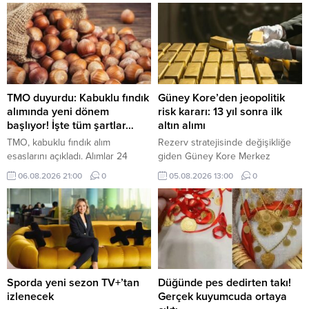
ediyor. Birbirinden yeni yapımların
ve sevilen klasiklerin yer aldığı
Tivibu, her yaşa ve her zevke
hitap eden geniş, zengin film
seçkisiyle yaz tatili coşkusunu
artırıyor.
TMO duyurdu: Kabuklu fındık
Güney Kore’den jeopolitik
alımında yeni dönem
risk kararı: 13 yıl sonra ilk
başlıyor! İşte tüm şartlar…
altın alımı
TMO, kabuklu fındık alım
Rezerv stratejisinde değişikliğe
esaslarını açıkladı. Alımlar 24
giden Güney Kore Merkez
Ağustos'ta başlayacak, randevu
Bankası, 13 yıl aradan sonra altın
06.08.2026 21:00
0
05.08.2026 13:00
0
sistemi ise 17 Ağustos'ta devreye
piyasasına dönüyor. Merkez
girecek. ÇKS'ye kayıtlı üreticilerin
bankası, altın rezervlerini
ürünleri belirlenen kalite
muhafaza ettiği fiziki depolama
kriterlerine göre satın alınacak.
noktalarını da çeşitlendirmeyi
hedefliyor.
Sporda yeni sezon TV+’tan
Düğünde pes dedirten takı!
izlenecek
Gerçek kuyumcuda ortaya