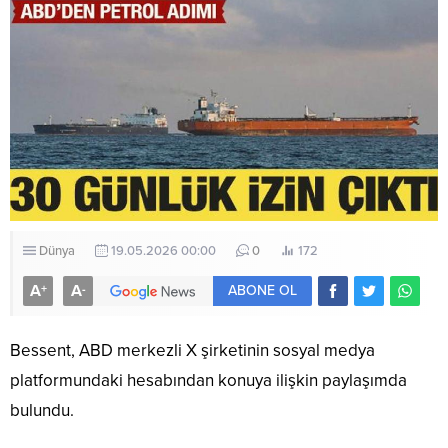
Dünya
19.05.2026 00:00
0
172
A
A
+
-
ABONE OL
Bessent, ABD merkezli X şirketinin sosyal medya
platformundaki hesabından konuya ilişkin paylaşımda
bulundu.