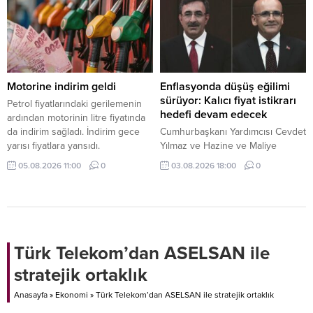
yalnızca bölgesel bir yatırım
hareketi olarak değil, Türkiye’deki
inşaat ekosistemini de etkileyen
yeni bir dalga olarak
değerlendiriliyor.
Motorine indirim geldi
Enflasyonda düşüş eğilimi
sürüyor: Kalıcı fiyat istikrarı
Petrol fiyatlarındaki gerilemenin
hedefi devam edecek
ardından motorinin litre fiyatında
da indirim sağladı. İndirim gece
Cumhurbaşkanı Yardımcısı Cevdet
yarısı fiyatlara yansıdı.
Yılmaz ve Hazine ve Maliye
Bakanı Mehmet Şimşek, temmuz
05.08.2026 11:00
0
03.08.2026 18:00
0
ayı enflasyon verilerini
değerlendirdi. Ekonomi yönetimi,
mali disiplin ve kalıcı fiyat istikrarı
hedefinden taviz verilmeyeceğini
vurguladı.
Türk Telekom’dan ASELSAN ile
stratejik ortaklık
Anasayfa
»
Ekonomi
»
Türk Telekom’dan ASELSAN ile stratejik ortaklık