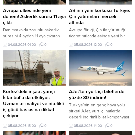
Avrupa ülkesinde yeni
AB’nin yeni korkusu Türkiye:
dönem! Askerlik süresi 11 aya
Çin yatırımları mercek
çıktı
altında
Danimarka'da zorunlu askerlik
Avrupa Birliği, Çin ile yürüttüğü
süresini 4 aydan 11 aya çıkaran
ticaret mücadelesinde yeni bir
yeni uygulama kapsamında ilk
cepheyle karşı karşıya. Brüksel
04.08.2026 01:00
0
05.08.2026 12:00
0
grup, askerlik hizmetine başladı.
artık Çin'den gelen ürünler kadar,
Çinli şirketlerin Türkiye ve Fas'ta
kurduğu üretim tesislerinde de
endişe duyuyor.
Körfez’deki inşaat yarışı
AJet’ten yurt içi biletlerde
İstanbul’u da etkiliyor:
yüzde 30 indirim!
Uzmanlar maliyet ve nitelikli
Türkiye’nin en genç hava yolu
iş gücü baskısına dikkat
şirketi AJet, yurt içi hatlarda
çekiyor
geçerli indirimli bilet kampanyası
Körfez ülkelerinde hızlanan otel,
başlattı.
05.08.2026 15:00
0
05.08.2026 14:00
0
konut ve karma kullanım projeleri,