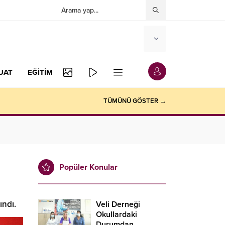
UAT
EĞİTİM
TÜMÜNÜ GÖSTER →
Popüler Konular
ındı.
Veli Derneği
Okullardaki
Durumdan