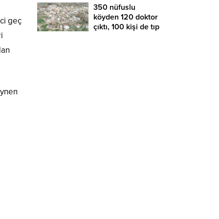
350 nüfuslu
köyden 120 doktor
ci geç
çıktı, 100 kişi de tıp
i
okuyor
dan
aynen