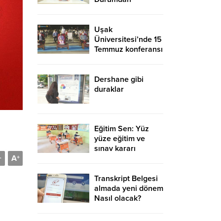
Memnun Değil
Uşak
Üniversitesi’nde 15
Temmuz konferansı
düzenlendi
Dershane gibi
duraklar
Eğitim Sen: Yüz
yüze eğitim ve
sınav kararı
A
ertelenmeli dedi
-
+
Transkript Belgesi
almada yeni dönem
Nasıl olacak?