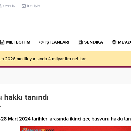
ÜYELİK
İLETİŞİM
MİLİ EĞİTİM
İŞ İLANLARI
SENDİKA
MEVZ
le sağlığına kavuşan kadın, 15 yıllık diyalizden kurtuldu
u hakkı tanındı
dı
8 Mart 2024 tarihleri arasında ikinci geç başvuru hakkı tan