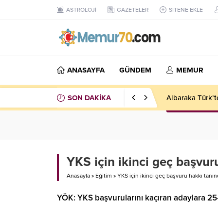
ASTROLOJİ
GAZETELER
SİTENE EKLE
ANASAYFA
GÜNDEM
MEMUR
SON DAKİKA
Kadavradan nakil
YKS için ikinci geç başvur
Anasayfa
»
Eğitim
»
YKS için ikinci geç başvuru hakkı tanın
YÖK: YKS başvurularını kaçıran adaylara 25-2