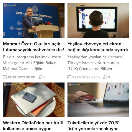
bir müjde verebiliriz. Böylece
altyapı projelerinin ...
inşallah ülkemizin enerjide dışa
bağımlılığını makus talihinde hep
birlikte yenmiş olacağız.' dedi.
Mahmut Özer: Okulları açık
Yeşilay ebeveynleri ekran
tutamasaydık mahvolacaktık!
bağımlılığı konusunda uyardı
Bir dizi programa katılmak üzere
Yeşilay'dan yapılan açıklamada,
Van’a gelen Milli Eğitim Bakanı
Türkiye İstatistik Kurumunun
Mahmut Özer, il eğitim
(TÜİK) Çocuklarda Bilişim
değerlendirme toplantısının
Teknolojileri Kullanım
18.08.2022 06:00
0
02.08.2022 21:00
0
ardından Uygulama Oteli ...
Araştırması'na göre, 6-15 yaş ...
Western Digital’den her türlü
Tüketicilerin yüzde 70,5’i
kullanım alanına uygun
ürün yorumlarını okuyor