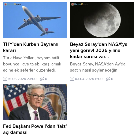
neler? İşte adım adım yöneticilerin
Türkiye'de yaptırarak Trabzon'da
tatildeki iş rehberi...
iş hayatına atılan Değirmenci,
işlettikleri fabrikada ekonomiye
katkı sağlıyor.
THY’den Kurban Bayramı
Beyaz Saray’dan NASA’ya
kararı
yeni görev! 2026 yılına
kadar süresi var…
Türk Hava Yolları, bayram tatili
boyunca ilave talebi karşılamak
Beyaz Saray, NASA'dan Ay'da
adına ek seferler düzenledi.
saatin nasıl söyleneceğini
Konuyla ilgili açıklama yapan Türk
bulmasını istiyor; Uzay ajansından
15.06.2024 23:00
0
03.04.2024 11:00
0
Hava Yolları Basın Müşaviri Yahya
ay merkezli bir zaman referans
Üstün yoğun gayret sarf
sistemi oluşturmak için diğer ABD
ettiklerini belirtti.
kurumları ve uluslararası
kurumlarla birlikte çalışması
istendi.
Fed Başkanı Powell’dan ‘faiz’
açıklaması!