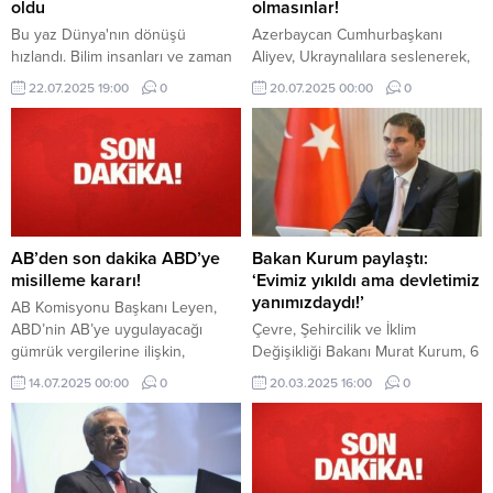
oldu
olmasınlar!
Bu yaz Dünya'nın dönüşü
Azerbaycan Cumhurbaşkanı
hızlandı. Bilim insanları ve zaman
Aliyev, Ukraynalılara seslenerek,
ölçüm sistemleri bu küçük ama
"Hiçbir zaman işgali
22.07.2025 19:00
0
20.07.2025 00:00
0
kritik değişimi dikkatle takip
kabullenmeyin. Ukraynalılar teslim
ederken bazı günlerin 24 saatten
olmamalı ve toprak
çok az daha kısa sürdüğü
bütünlüklerinin ihlalini asla kabul
belirlendi. İşte 2025'in en kısa
etmemeliler" tavsiyesinde
günleri...
bulundu.
AB’den son dakika ABD’ye
Bakan Kurum paylaştı:
misilleme kararı!
‘Evimiz yıkıldı ama devletimiz
yanımızdaydı!’
AB Komisyonu Başkanı Leyen,
ABD’nin AB’ye uygulayacağı
Çevre, Şehircilik ve İklim
gümrük vergilerine ilişkin,
Değişikliği Bakanı Murat Kurum, 6
"Misilleme tedbirlerinin askıda
Şubat 2023'teki Kahramanmaraş
14.07.2025 00:00
0
20.03.2025 16:00
0
kalma süresini ağustos başına
merkezli depremlerden sonra
kadar uzatacağız. Aynı zamanda
TOKİ tarafından yeni yapılan
yeni misilleme tedbirleri
konutlarına taşınan İnce çiftinin
hazırlamaya da devam edeceğiz"
görüntülerini paylaştı.
dedi.