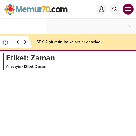
SPK 4 şirketin halka arzını onayladı
Etiket:
Zaman
Anasayfa
»
Etiket: Zaman