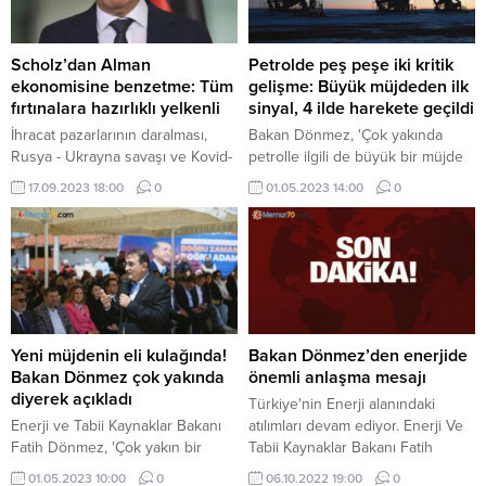
Scholz’dan Alman
Petrolde peş peşe iki kritik
ekonomisine benzetme: Tüm
gelişme: Büyük müjdeden ilk
fırtınalara hazırlıklı yelkenli
sinyal, 4 ilde harekete geçildi
İhracat pazarlarının daralması,
Bakan Dönmez, 'Çok yakında
Rusya - Ukrayna savaşı ve Kovid-
petrolle ilgili de büyük bir müjde
19 kaynaklı tedarik sıkıntılarının
verebiliriz. İnşallah ülkemizin
17.09.2023 18:00
0
01.05.2023 14:00
0
ekonomiyi zorladığını belirten
enerjide dışa bağımlılığını makus
Almanya Başbakanı, "Şimdi artık
talihinde hep birlikte yenmiş
tempoyu artırma zamanı" dedi
olacağız.' dedi. Öte yandan TPAO,
15 saha için petrol arama ruhsatı
verdi.
Yeni müjdenin eli kulağında!
Bakan Dönmez’den enerjide
Bakan Dönmez çok yakında
önemli anlaşma mesajı
diyerek açıkladı
Türkiye'nin Enerji alanındaki
Enerji ve Tabii Kaynaklar Bakanı
atılımları devam ediyor. Enerji Ve
Fatih Dönmez, 'Çok yakın bir
Tabii Kaynaklar Bakanı Fatih
zamanda petrolle ilgili de büyük
Dönmez, BTE, BTC ve TANAP gibi
01.05.2023 10:00
0
06.10.2022 19:00
0