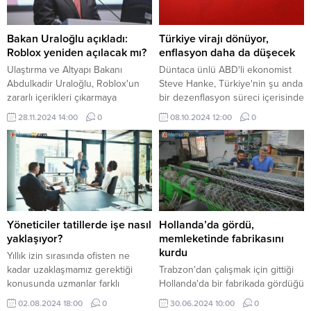
Bakan Uraloğlu açıkladı:
Türkiye virajı dönüyor,
Roblox yeniden açılacak mı?
enflasyon daha da düşecek
Ulaştırma ve Altyapı Bakanı
Düntaca ünlü ABD'li ekonomist
Abdulkadir Uraloğlu, Roblox'un
Steve Hanke, Türkiye'nin şu anda
zararlı içerikleri çıkarmaya
bir dezenflasyon süreci içerisinde
başladığını söyledi. Bakan
olduğunu ve bu sürecin istikrarlı
28.11.2024 14:00
0
08.10.2024 12:00
0
Uraloğlu, "Süreç tamamlandığında
ilerlediğini söyledi. Hanke,
mahkemeye yeniden
'Türkiye virajı dönüyor, enflasyon
başvurabilirler." dedi.
düşüyor ve düşmeye de devam
edecek.' dedi.
Yöneticiler tatillerde işe nasıl
Hollanda’da gördü,
yaklaşıyor?
memleketinde fabrikasını
kurdu
Yıllık izin sırasında ofisten ne
kadar uzaklaşmamız gerektiği
Trabzon'dan çalışmak için gittiği
konusunda uzmanlar farklı
Hollanda'da bir fabrikada gördüğü
görüşlere sahip. Peki bu görüşler
tel örme makinasını tarif üzerine
02.08.2024 18:00
0
30.06.2024 10:00
0