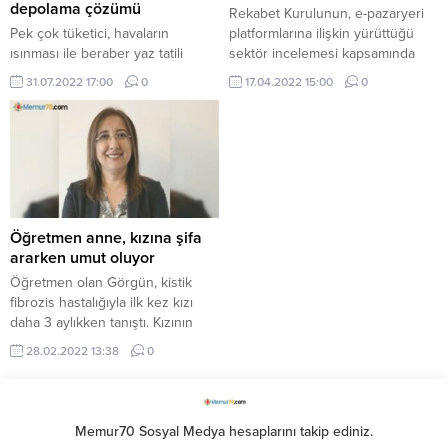
depolama çözümü
Rekabet Kurulunun, e-pazaryeri
Pek çok tüketici, havaların
platformlarına ilişkin yürüttüğü
ısınması ile beraber yaz tatili
sektör incelemesi kapsamında
planları için heyecan duyuyor.
hazırlanan "e-Pazaryeri
31.07.2022 17:00
0
17.04.2022 15:00
0
Şehirden kaçış seçeneklerden
Platformları Sektör ...
biri olsa da; kenti terk ...
Öğretmen anne, kızına şifa
ararken umut oluyor
Öğretmen olan Görgün, kistik
fibrozis hastalığıyla ilk kez kızı
daha 3 aylıkken tanıştı. Kızının
bakımı için mesleğini bırakan
28.02.2022 13:38
0
Görgün ...
Memur70 Sosyal Medya hesaplarını takip ediniz.