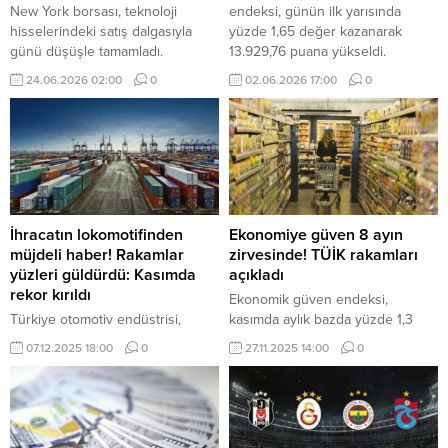
New York borsası, teknoloji
endeksi, günün ilk yarısında
hisselerindeki satış dalgasıyla
yüzde 1,65 değer kazanarak
günü düşüşle tamamladı.
13.929,76 puana yükseldi.
Kapanışta Dow Jones endeksi,
24.06.2026 02:00
0
02.06.2026 17:00
0
yüzde 0,09 azalarak 51.666,84
puana geriledi.
İhracatın lokomotifinden
Ekonomiye güven 8 ayın
müjdeli haber! Rakamlar
zirvesinde! TÜİK rakamları
yüzleri güldürdü: Kasımda
açıkladı
rekor kırıldı
Ekonomik güven endeksi,
Türkiye otomotiv endüstrisi,
kasımda aylık bazda yüzde 1,3
Kasım ayında ihracatını %16
artarak 99,5 değerini aldı.
07.12.2025 18:00
0
27.11.2025 14:00
0
artırarak 3.75 milyar dolara
yükseltti. Ocak-Kasım dönemi
ihracatı 37.7 milyar doları aşarken,
özellikle Çekiciler ihracatı %101’lik
çarpıcı bir yükseliş kaydetti.