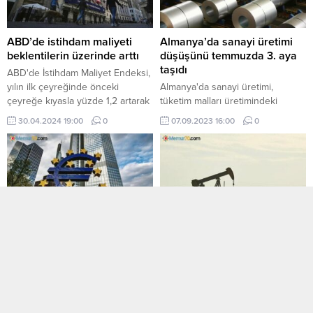
ABD’de istihdam maliyeti
Almanya’da sanayi üretimi
beklentilerin üzerinde arttı
düşüşünü temmuzda 3. aya
taşıdı
ABD'de İstihdam Maliyet Endeksi,
yılın ilk çeyreğinde önceki
Almanya'da sanayi üretimi,
çeyreğe kıyasla yüzde 1,2 artarak
tüketim malları üretimindeki
piyasa beklentilerinin üzerinde
gerileme nedeniyle temmuzda
30.04.2024 19:00
0
07.09.2023 16:00
0
gerçekleşti.
yüzde 0,8 ile beklentilerin
üzerinde azalış kaydederek,
düşüşünü art arda üçüncü aya
taşıdı.
Avro Bölgesi’nde perakende
Türkiye’nin petrol ithalatı
satışlar yüzde 0,2 azaldı
şubatta arttı
Avrupa İstatistik Ofisi (Eurostat),
Türkiye'nin toplam petrol ve
Avrupa Birliği (AB) ve Avro
petrol ürünleri ithalatı, şubatta
Bölgesi'nin temmuz ayına ilişkin
geçen yılın aynı ayına göre yüzde
perakende satış verilerini
0,6 artarak 3 milyon 225 bin 886
06.09.2023 17:00
0
30.04.2023 11:00
0