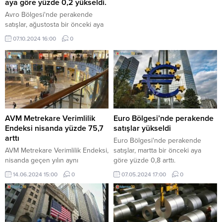
aya göre yüzde 0,2 yükseldi.
Avro Bölgesi'nde perakende
satışlar, ağustosta bir önceki aya
göre yüzde 0,2 yükseldi.
07.10.2024 16:00
0
AVM Metrekare Verimlilik
Euro Bölgesi’nde perakende
Endeksi nisanda yüzde 75,7
satışlar yükseldi
arttı
Euro Bölgesi'nde perakende
AVM Metrekare Verimlilik Endeksi,
satışlar, martta bir önceki aya
nisanda geçen yılın aynı
göre yüzde 0,8 arttı.
dönemine göre nominal olarak
14.06.2024 15:00
0
07.05.2024 17:00
0
yüzde 75,7, bir önceki aya göre
yüzde 9,7 arttı.