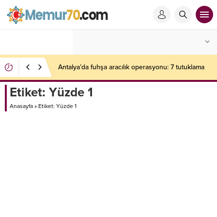
Petrol savaşının galipleri belli oldu! Dakikada 700
bin dolar kazandılar
Etiket:
Yüzde 1
Anasayfa
»
Etiket: Yüzde 1