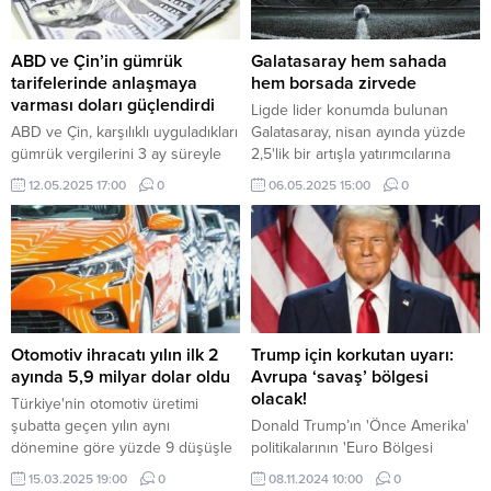
ABD ve Çin’in gümrük
Galatasaray hem sahada
tarifelerinde anlaşmaya
hem borsada zirvede
varması doları güçlendirdi
Ligde lider konumda bulunan
ABD ve Çin, karşılıklı uyguladıkları
Galatasaray, nisan ayında yüzde
gümrük vergilerini 3 ay süreyle
2,5'lik bir artışla yatırımcılarına
düşürecekleri konusunda
kazandıran tek spor şirketi oldu.
12.05.2025 17:00
0
06.05.2025 15:00
0
anlaşmalarının ardından dolar
Diğer 'dört büyükler' ise kötü
diğer para birimleri karşısında
performansları ile yatırımcılarını
değer kazandı.
kayba uğrattı.
Otomotiv ihracatı yılın ilk 2
Trump için korkutan uyarı:
ayında 5,9 milyar dolar oldu
Avrupa ‘savaş’ bölgesi
olacak!
Türkiye'nin otomotiv üretimi
şubatta geçen yılın aynı
Donald Trump’ın 'Önce Amerika'
dönemine göre yüzde 9 düşüşle
politikalarının 'Euro Bölgesi
218 bin 991 adede geriledi.
ekonomisi ile yeni bir ticaret
15.03.2025 19:00
0
08.11.2024 10:00
0