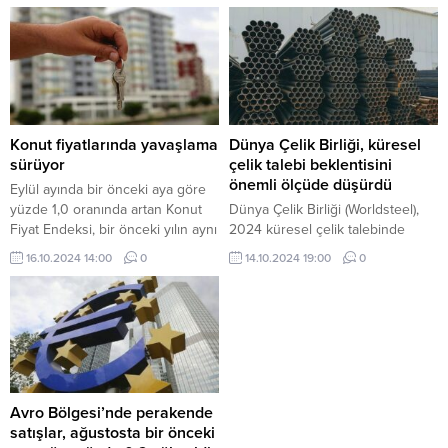
savaşına yol açabileceği'
uyarısında bulunan uzmanlar,
başta Almanya olmak üzere bölge
ekonomilerinin tam bir resesyona
girebileceğini söyledi.
Konut fiyatlarında yavaşlama
Dünya Çelik Birliği, küresel
sürüyor
çelik talebi beklentisini
önemli ölçüde düşürdü
Eylül ayında bir önceki aya göre
yüzde 1,0 oranında artan Konut
Dünya Çelik Birliği (Worldsteel),
Fiyat Endeksi, bir önceki yılın aynı
2024 küresel çelik talebinde
ayına göre nominal olarak yüzde
daha önce yıllık bazda yüzde 1,7
16.10.2024 14:00
0
14.10.2024 19:00
0
27,4 oranında artarken, reel
artış olarak açıkladığı büyüme
olarak ise yüzde 14,7 oranında
tahminini küresel imalattaki
azaldı.
zayıflık nedeniyle yüzde 0,9
düşüş şeklinde güncelledi.
Avro Bölgesi’nde perakende
satışlar, ağustosta bir önceki