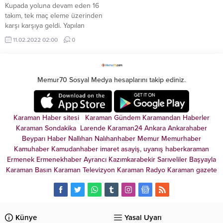
Kupada yoluna devam eden 16
takım, tek maç eleme üzerinden
karşı karşıya geldi. Yapılan
müsabakaların ardından
11.02.2022 02:00
0
Gaziantep FK, VavaCars Fatih ...
Memur70 Sosyal Medya hesaplarını takip ediniz.
Karaman Haber sitesi
Karaman Gündem
Karamandan
Haberler
Karaman Sondakika
Larende
Karaman24
Ankara
Ankarahaber
Beyparı Haber
Nallıhan
Nalıhanhaber
Memur
Memurhaber
Kamuhaber
Kamudanhaber
imaret
asayiş
,
uyanış
haberkaraman
Ermenek
Ermenekhaber
Ayrancı
Kazımkarabekir
Sarıveliler
Başyayla
Karaman Basın
Karaman Televizyon
Karaman Radyo
Karaman gazete
Künye
Yasal Uyarı