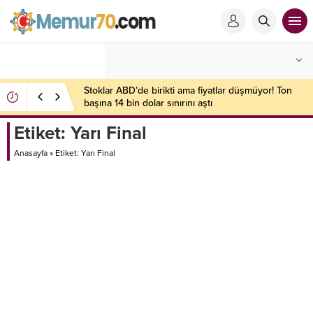
Stoklar ABD’de birikti ama fiyatlar düşmüyor! Ton
başına 14 bin dolar sınırını aştı
Etiket:
Yarı Final
Anasayfa
»
Etiket: Yarı Final