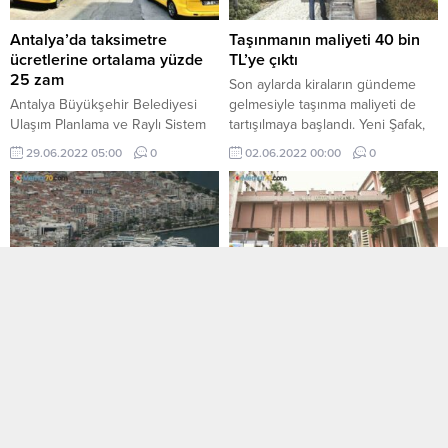
Antalya’da taksimetre
Taşınmanın maliyeti 40 bin
ücretlerine ortalama yüzde
TL’ye çıktı
25 zam
Son aylarda kiraların gündeme
Antalya Büyükşehir Belediyesi
gelmesiyle taşınma maliyeti de
Ulaşım Planlama ve Raylı Sistem
tartışılmaya başlandı. Yeni Şafak,
Dairesi Başkanlığı UKOME Şube
İstanbul’da ev taşımanın bedelini
29.06.2022 05:00
0
02.06.2022 00:00
0
Müdürlüğünün sekretaryasının
araştırdı. Ev ...
yürüttüğü Ulaşım ...
İzmir’de toplu ulaşım tam
Usta öğreticiler, döner
biniş ücreti 6,5 liraya
sermaye ücretini nasıl alır?
çıkarıldı
Ulusal Eğitim Bakanlığı Muğla
İzmir Büyükşehir Belediyesinden
Vilayet Ulusal Eğitim
yapılan açıklamaya göre ESHOT,
Müdürlüğüne verdiği görüş
İZULAŞ, İZDENİZ, Metro-Tramvay
yazısında ders fiyatı karşılığı
18.03.2022 05:00
0
03.07.2021 03:00
0
ile TCDD-Büyükşehir ortaklığında
çalışan usta öğreticilerin döner ...