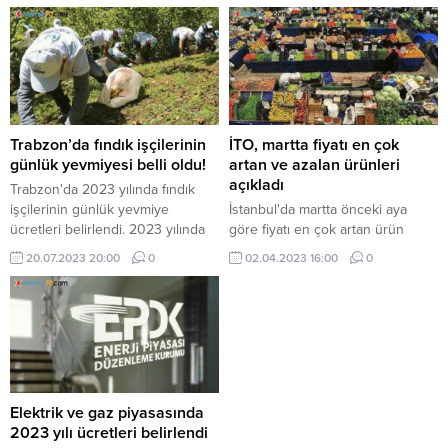
tarife bugünden itibaren
uygulanmaya başlandı.
Trabzon’da fındık işçilerinin
İTO, martta fiyatı en çok
günlük yevmiyesi belli oldu!
artan ve azalan ürünleri
açıkladı
Trabzon'da 2023 yılında fındık
işçilerinin günlük yevmiye
İstanbul'da martta önceki aya
ücretleri belirlendi. 2023 yılında
göre fiyatı en çok artan ürün
fındık işçilerinin günlük yevmiye
yüzde 22,42 ile soğan, en fazla
20.07.2023 20:00
0
02.04.2023 16:00
0
ücreti asgari ücretin 30'da biri
azalan ürün ise yüzde 24,12 ile
olan 447 lira 13 kuruş olarak
maç giriş bileti ücreti oldu.
belirlendi.
Elektrik ve gaz piyasasında
2023 yılı ücretleri belirlendi