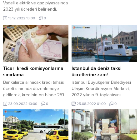
Vadeli elektrik ve gaz piyasasında
2023 yılı ücretleri belirlendi.
13.12.2022 13:00
0
Ticari kredi komisyonlarına
İstanbul’da deniz taksi
sınırlama
ücretlerine zam!
Bankalarca alınacak kredi tahsis
İstanbul Büyükşehir Belediyesi
ücreti sınırında düzenlemeye
Ulaşım Koordinasyon Merkezi,
gidilerek, kredinin on binde 25'i
2022 yılının 9. toplantısını
oranından yüzde 0.25'i oranına
gerçekleştirdi. İBB Genel
23.09.2022 10:00
0
25.08.2022 01:00
0
yükseltildi ...
Sekreteri Can Akın Çağlar ...