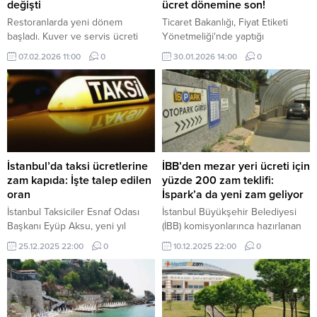
değişti
ücret dönemine son!
Restoranlarda yeni dönem
Ticaret Bakanlığı, Fiyat Etiketi
başladı. Kuver ve servis ücreti
Yönetmeliği'nde yaptığı
alması yasaklanan restoranlar,
değişiklikle restoran, lokanta, kafe
07.02.2026 11:00
0
30.01.2026 14:00
0
gönüllü bahşiş sistemini devreye
ve pastane gibi işletmelerde
aldı. Bu sistemde müşteri bahşiş
"servis ücreti", "masa ücreti" ve
oranını kendi belirliyor, bahşiş
"kuver" adı altında zorunlu ek
POS'tan geçiyor ve vergi kaybı
ücret alınmasını yasakladı.
olmuyor.
İstanbul’da taksi ücretlerine
İBB’den mezar yeri ücreti için
zam kapıda: İşte talep edilen
yüzde 200 zam teklifi:
oran
İspark’a da yeni zam geliyor
İstanbul Taksiciler Esnaf Odası
İstanbul Büyükşehir Belediyesi
Başkanı Eyüp Aksu, yeni yıl
(İBB) komisyonlarınca hazırlanan
öncesi taksi ücretlerine en az
teklifte, yeni yılda 17 bin 904 lira
25.12.2025 22:00
0
10.12.2025 22:00
0
yüzde 30 zam talebini İBB'ye
olan mezar yeri ücretinin yüzde
ilettiklerini duyurdu. Teklifin
200 zamla 53 bin 712 liraya
onaylanması halinde, indi-bindi
yükseltilmesi istendi. İBB, İspark
ücretinin 175 TL'den 227,50 TL'ye
içinde yüzde 33 zam teklifi yaptı.
yükselmesi bekleniyor.