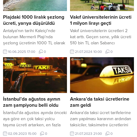
Plajdaki 1000 liralık şezlong
Vakıf üniversitelerinin ücreti
ücreti, yarıya düşürüldü
1 milyon lirayı geçti
Antalya'nın tarihi Kaleiçi'nde
Vakıf üniversitelerin ücretleri 2
bulunan Mermerli Plajı'nda
kat arttı. Geçen sene, yıllık ücreti
şezlong ücretinin 1000 TL olarak
510 bin TL olan Sabancı
uygulanmasına yönelik tepki
Üniversitesi’nin bu yılki ücreti 1
10.06.2025 17:00
0
21.07.2024 10:00
0
sonrası, Antalya Valiliği, şezlong
milyon 100 bin TL’ye, 530 bin TL
kiralama bedelinin güncellenerek
olan Koç Üniversitesi’nin yıllık
500 TL olarak uygulanacağını
ücreti ise 1 milyon 75 bin TL’ye
açıkladı.
yükseldi.
İstanbul’da ağustos ayının
Ankara’da taksi ücretlerine
zam şampiyonu belli oldu
zam geldi
İstanbul'da ağustos ayında önceki
Ankara'da taksi ücret tarifelerine
aya göre en çok taksi yolcu
zam yapılması kararının ardından
taşıma ücreti artarken, en fazla
taksiciler, taksimetre ücretlerini
düşüş domateste gerçekleşti.
güncellemek için sıraya girdi. Yeni
02.09.2023 15:00
0
21.07.2023 21:00
0