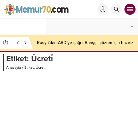
Rusya’dan ABD’ye çağrı: Barışçıl çözüm için hazırız!
Etiket:
Ücreti̇
Anasayfa
»
Etiket: Ücreti̇