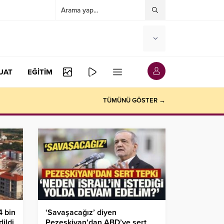
UAT
EĞİTİM
TÜMÜNÜ GÖSTER →
4 bin
‘Savaşacağız’ diyen
ildi
Pezeşkiyan’dan ABD’ye sert