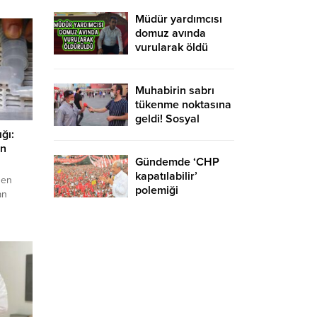
yurtdışına gidebilir
mi?
Müdür yardımcısı
domuz avında
vurularak öldü
Muhabirin sabrı
tükenme noktasına
geldi! Sosyal
medyaya damga
ğı:
vuran röportaj
en
Gündemde ‘CHP
kapatılabilir’
 en
polemiği
an
üçlü