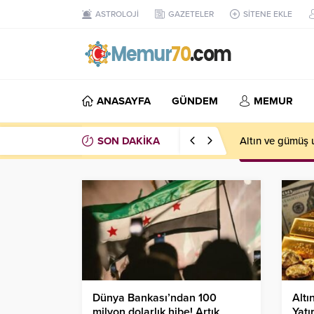
ASTROLOJİ
GAZETELER
SİTENE EKLE
ANASAYFA
GÜNDEM
MEMUR
SON DAKİKA
Altın ve gümüş u
Dünya Bankası’ndan 100
Altı
milyon dolarlık hibe! Artık
Yatı