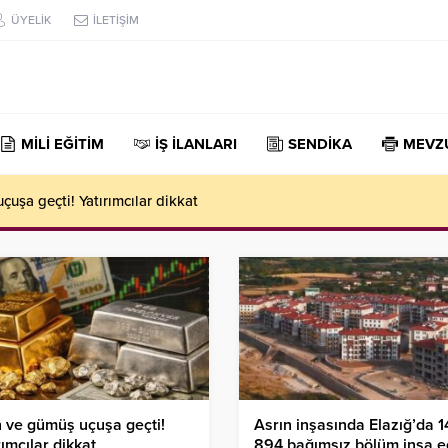
ÜYELİK
İLETİŞİM
MİLİ EĞİTİM
İŞ İLANLARI
SENDİKA
MEVZ
çuşa geçti! Yatırımcılar dikkat
n ve gümüş uçuşa geçti!
Asrın inşasında Elazığ’da 1
rımcılar dikkat
894 bağımsız bölüm inşa ed