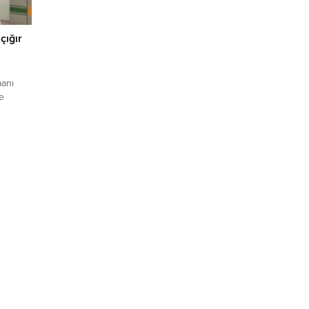
çığır
manı
e
enilen
leşme
i.