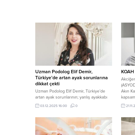
Uzman Podolog Elif Demir,
KOAH e
Türkiye’de artan ayak sorunlarına
Akciğer
dikkat çekti
(ASYOD)
Uzman Podolog Elif Demir, Türkiye’de
Akın K
artan ayak sorunlarının; yanlış ayakkabı
kapsam
seçimi, hijyen eksikliği, yoğun çalışma
dair fa
03.12.2025 16:00
0
21.11
temposu ve düzenli ayak bakımının
açıklam
ihmalinden kaynaklandığını açıkladı.