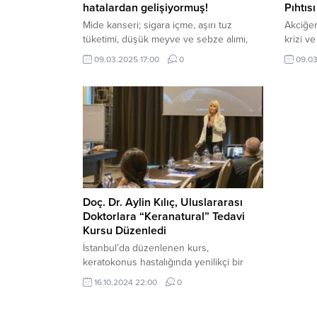
hatalardan gelişiyormuş!
Pıhtısı
Mide kanseri; sigara içme, aşırı tuz
Akciğer
tüketimi, düşük meyve ve sebze alımı,
krizi v
genetik faktörler gibi risk etmenlerinin
hastalık
09.03.2025 17:00
0
09.03
etkisiyle gelişebilen tehlikeli bir
ölümcül
hastalıktır. Karın üst kısmında ağrı ve
tehlike
yanma, ani kilo kaybı, iştahsızlık ve bazı
uzun se
hastalarda etlere karşı tiksinti gibi
aralıkl
şikayetlerle kendini gösterebilir.
Doç. Dr. Aylin Kılıç, Uluslararası
Doktorlara “Keranatural” Tedavi
Kursu Düzenledi
İstanbul’da düzenlenen kurs,
keratokonus hastalığında yenilikçi bir
tedavi olan Keranatural prosedürü
16.10.2024 22:00
0
konusunda uluslararası doktorlara eğitim
sağladı.