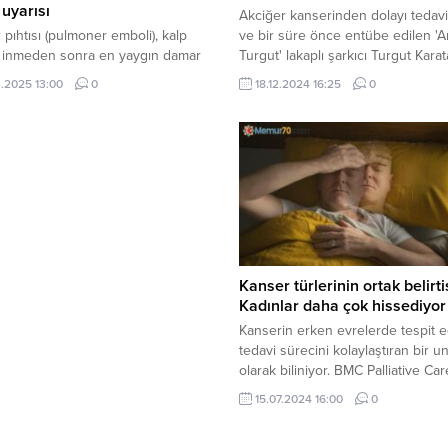
 uyarısı
Akciğer kanserinden dolayı tedav
 pıhtısı (pulmoner emboli), kalp
ve bir süre önce entübe edilen 'A
e inmeden sonra en yaygın damar
Turgut' lakaplı şarkıcı Turgut Karat
larından biri olup, ciddi ve
yaşında hayatını kaybetti. Karataş
.2025 13:00
0
18.12.2024 16:25
0
 sonuçlara yol açabilir. Bu
Mezarlık Camisi'nde son yolculuğ
den korunmanın en etkili yolu,
uğurlandı. SEVENLERİ YALNIZ
yahatler sırasında belirli
BIRAKMADI Cenazeye ...
arla mola verip hareket etmektir.
Kanser türlerinin ortak belirtis
Kadınlar daha çok hissediyor
Kanserin erken evrelerde tespit e
tedavi sürecini kolaylaştıran bir u
olarak biliniyor. BMC Palliative Car
dergisinde yayımlanan bir araştır
15.07.2024 16:00
0
görüşü destekleyen sonuçlar ortay