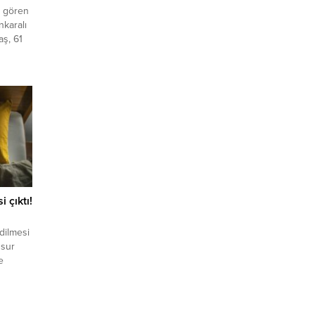
i gören
nkaralı
aş, 61
 Ortaköy
una
i çıktı!
dilmesi
nsur
e
mada bu
a çıktı.