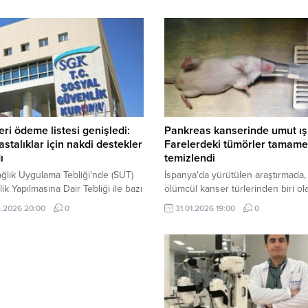
ri ödeme listesi genişledi:
Pankreas kanserinde umut ışı
astalıklar için nakdi destekler
Farelerdeki tümörler tamam
ı
temizlendi
ğlık Uygulama Tebliği'nde (SUT)
İspanya'da yürütülen araştırmada,
ik Yapılmasına Dair Tebliği ile bazı
ölümcül kanser türlerinden biri ol
kların tedavilerinde ihtiyaç duyulan
pankreas kanseri için geliştirilen 
.2026 20:00
0
31.01.2026 19:00
0
ilaçlar geri ödeme listesine
kombinasyon tedavisi, farelerdeki
n, bazı hastalıklar için nakdi ücret
tümörleri başarıyla yok etti.
oranları artırıldı.