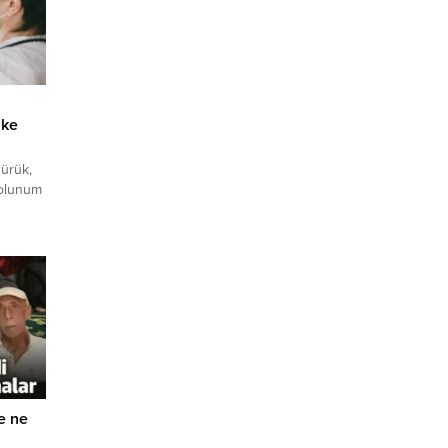
ike
sürük,
 solunum
rken
, bu
yle,
şam
dır.
e ne