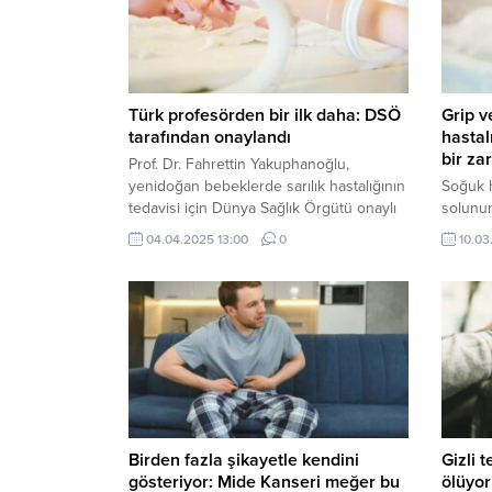
Türk profesörden bir ilk daha: DSÖ
Grip v
tarafından onaylandı
hastal
bir zar
Prof. Dr. Fahrettin Yakuphanoğlu,
yenidoğan bebeklerde sarılık hastalığının
Soğuk h
tedavisi için Dünya Sağlık Örgütü onaylı
solunum
fotonik bir sistem geliştirdi. Bu sistem,
sinirle
04.04.2025 13:00
0
10.03
bebeklerin evde güvenli bir şekilde
beraber
tedavi edilmesini sağlıyor.
algınlığ
görüleb
artırıyor
Birden fazla şikayetle kendini
Gizli 
gösteriyor: Mide Kanseri meğer bu
ölüyor