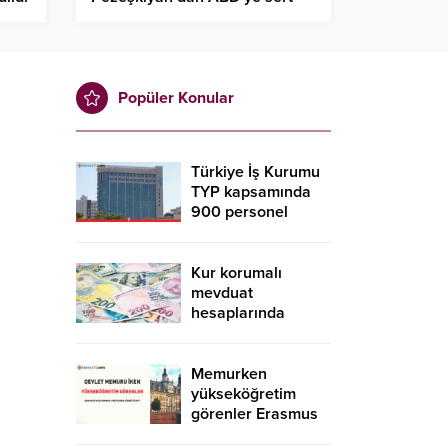
tepki: Geri adım atmayacağız!
Popüler Konular
Türkiye İş Kurumu
TYP kapsamında
900 personel
alacak! İŞKUR TYP
başvurusu nasıl
yapılır?
Kur korumalı
mevduat
hesaplarında
düşüş sürdü
Memurken
yükseköğretim
görenler Erasmus
kapsamında