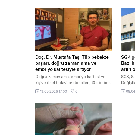
Doç. Dr. Mustafa Taş: Tüp bebekte
SGK ge
başarı, doğru zamanlama ve
Bazı h
embriyo kalitesiyle artıyor
artırıld
Doğru zamanlama, embriyo kalitesi ve
SGK, Sa
kişiye özel tedavi protokolleri, tüp bebek
Değişikl
tedavisinde başarı oranını arttıran en
hastalı
13.05.2026 17:00
0
08.04
önemli faktörler arasında yer alıyor.
belirli 
alınırke
desteği 