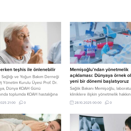
rken teşhis ile önlenebilir
Memişoğlu’ndan yönetmelik
açıklaması: Dünyaya örnek o
 Sağlığı ve Yoğun Bakım Derneği
yeni bir dönemi başlatıyoruz
 Yönetim Kurulu Üyesi Prof. Dr.
aya, Dünya KOAH Günü
Sağlık Bakanı Memişoğlu, laboratu
ında toplumda KOAH hastalığına
kliniklere ilişkin yönetmelik hakkı
rkındalığı artırmak amacıyla önemli
açıklama yaptı. Memişoğlu, "Bu
.2025 21:00
0
28.10.2025 00:00
0
alarda bulundu.
düzenleme ile dünyaya örnek teşk
edecek yeni bir dönemi başlatıyo
dedi.