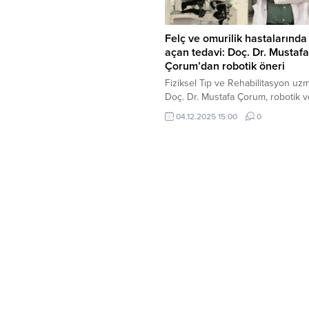
Felç ve omurilik hastalarında 
açan tedavi: Doç. Dr. Mustafa
Çorum’dan robotik öneri
Fiziksel Tıp ve Rehabilitasyon uz
Doç. Dr. Mustafa Çorum, robotik v
teknoloji destekli rehabilitasyon
04.12.2025 15:00
0
yöntemleriyle, “ayağa kalkamaz” d
pek çok hastada dikkat çekici iyi
sonuçları elde edilebildiğini söyled