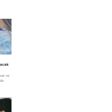
lacak
var ve
nda
il
ruz"