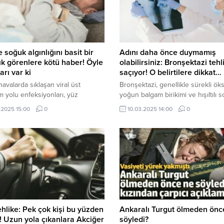
e soğuk algınlığını basit bir
Adını daha önce duymamış
ık görenlere kötü haber! Öyle
olabilirsiniz: Bronşektazi tehl
arı var ki
saçıyor! O belirtilere dikkat…
avalarda sıklaşan viral üst
Bronşektazi, genellikle sürekli ök
 yolu enfeksiyonları, yüz
yoğun balgam birikimi ve hışıltılı
rinde enfeksiyon riskini de
gibi belirtilerle kendini gösterir. E
.2025 15:00
0
10.03.2025 14:00
0
inde getiriyor. Grip ve soğuk
dönemde fark edilmediği takdirde
ı gibi hastalıkların neticesinde
hastalık akciğerlerde geri dönüşü
ilen bu durum yüz felci olasılığını
olmayan hasarlara neden olabilir.
.
Hastalığın yavaş ilerlemesi nedeni
erken teşhis ve doğru tedavi, ya
kalitesi için kritik bir rol oynamakta
tehlike: Pek çok kişi bu yüzden
Ankaralı Turgut ölmeden önc
! Uzun yola çıkanlara Akciğer
söyledi?