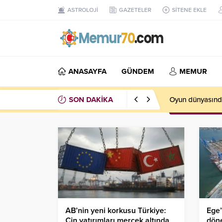
ASTROLOJİ
GAZETELER
SİTENE EKLE
ANASAYFA
GÜNDEM
MEMUR
SON DAKİKA
Oyun dünyasında
AB’nin yeni korkusu Türkiye:
Ege’
Çin yatırımları mercek altında
döne