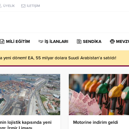
ÜYELİK
İLETİŞİM
MİLİ EĞİTİM
İŞ İLANLARI
SENDİKA
MEVZ
 yeni dönem! EA, 55 milyar dolara Suudi Arabistan’a satıldı!
nin lojistik kapısında yeni
Motorine indirim geldi
m: İzmir Limanı