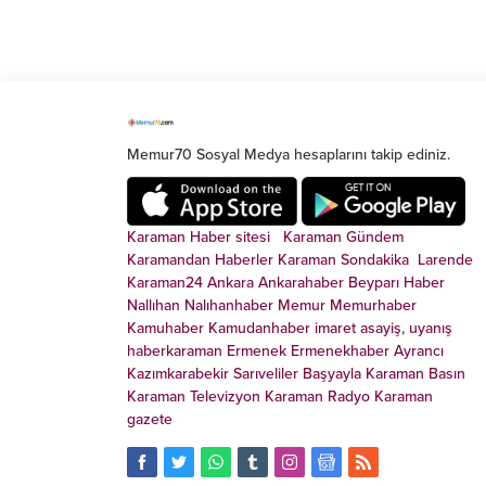
Memur70 Sosyal Medya hesaplarını takip ediniz.
Karaman Haber sitesi
Karaman Gündem
Karamandan
Haberler
Karaman Sondakika
Larende
Karaman24
Ankara
Ankarahaber
Beyparı Haber
Nallıhan
Nalıhanhaber
Memur
Memurhaber
Kamuhaber
Kamudanhaber
imaret
asayiş
,
uyanış
haberkaraman
Ermenek
Ermenekhaber
Ayrancı
Kazımkarabekir
Sarıveliler
Başyayla
Karaman Basın
Karaman Televizyon
Karaman Radyo
Karaman
gazete