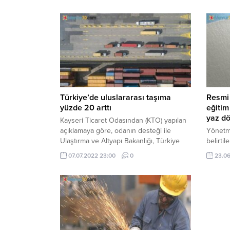
Türkiye’de uluslararası taşıma
Resmi 
yüzde 20 arttı
eğitim
yaz dö
Kayseri Ticaret Odasından (KTO) yapılan
açıklamaya göre, odanın desteği ile
Yönetme
Ulaştırma ve Altyapı Bakanlığı, Türkiye
belirtil
Odalar ve Borsalar Birliği ...
öğretim
07.07.2022 23:00
0
23.06
Böylelik