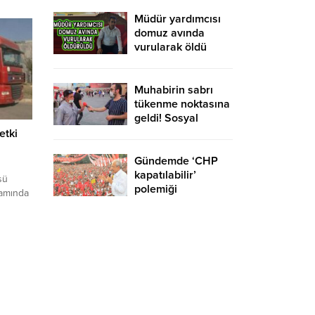
yurtdışına gidebilir
mi?
Müdür yardımcısı
domuz avında
vurularak öldü
Muhabirin sabrı
tükenme noktasına
geldi! Sosyal
medyaya damga
etki
vuran röportaj
Gündemde ‘CHP
kapatılabilir’
sü
polemiği
ramında