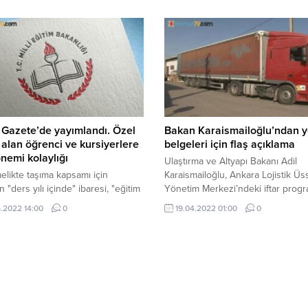
Gazete’de yayımlandı. Özel
Bakan Karaismailoğlu’ndan y
 alan öğrenci ve kursiyerlere
belgeleri için flaş açıklama
nemi kolaylığı
Ulaştırma ve Altyapı Bakanı Adil
likte taşıma kapsamı için
Karaismailoğlu, Ankara Lojistik Üs
en "ders yılı içinde" ibaresi, "eğitim
Yönetim Merkezi’ndeki iftar prog
 yılı süresince" olarak düzenlendi.
çalışanlar ve nakliye şoförleri ile ...
.2022 14:00
0
19.04.2022 01:00
0
le yaz ...