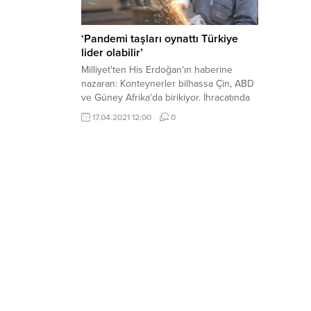
‘Pandemi taşları oynattı Türkiye
lider olabilir’
Milliyet'ten His Erdoğan'ın haberine
nazaran: Konteynerler bilhassa Çin, ABD
ve Güney Afrika'da birikiyor. İhracatında
bilhassa pandemi devrinde ...
17.04.2021 12:00
0