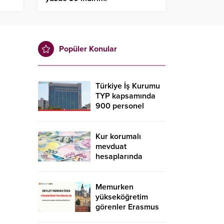
Popüler Konular
Türkiye İş Kurumu
TYP kapsamında
900 personel
alacak! İŞKUR TYP
başvurusu nasıl
yapılır?
Kur korumalı
mevduat
hesaplarında
düşüş sürdü
Memurken
yükseköğretim
görenler Erasmus
kapsamında