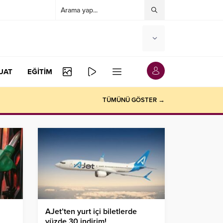
UAT
EĞİTİM
TÜMÜNÜ GÖSTER →
AJet’ten yurt içi biletlerde
yüzde 30 indirim!