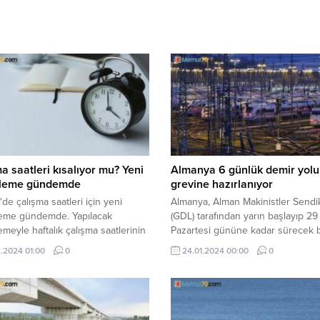
a saatleri kısalıyor mu? Yeni
Almanya 6 günlük demir yolu
leme gündemde
grevine hazırlanıyor
'de çalışma saatleri için yeni
Almanya, Alman Makinistler Sendi
eme gündemde. Yapılacak
(GDL) tarafından yarın başlayıp 2
meyle haftalık çalışma saatlerinin
Pazartesi gününe kadar sürecek 
ten, 40 saate indirilmesi
greve hazırlanıyor.
.2024 01:00
0
24.01.2024 00:00
0
yor.