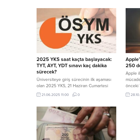
2025 YKS saat kaçta başlayacak:
Apple’
TYT, AYT, YDT sınavı kaç dakika
250 d
sürecek?
Apple i
Üniversiteye giriş sürecinin ilk aşaması
mücadel
olan 2025 YKS, 21 Haziran Cumartesi
önceki
günü düzenlenecek TYT oturumu ile
Apple'ın
21.06.2025 11:00
0
28.10
başlayacak. Adaylar, hayalini kurdukları
vererek
bölüm ve üniversitelere yerleşebilmek
için yoğun bir sınav maratonuna girecek.
Sınav takvimine dair detaylar, ÖSYM'nin
paylaştığı resmi kılavuzla birlikte netlik
kazandı.