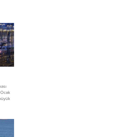
kası
9 Ocak
büyük