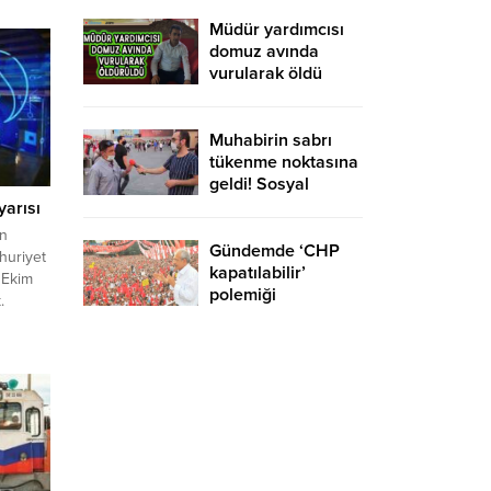
yurtdışına gidebilir
mi?
Müdür yardımcısı
domuz avında
vurularak öldü
Muhabirin sabrı
tükenme noktasına
geldi! Sosyal
medyaya damga
yarısı
vuran röportaj
in
Gündemde ‘CHP
huriyet
kapatılabilir’
 Ekim
polemiği
.