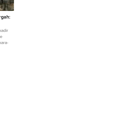
ergah:
kadir
ne
kara-
yında