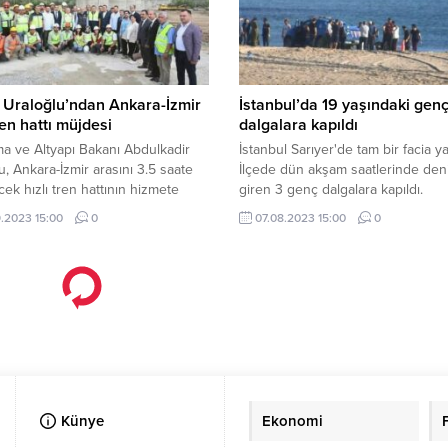
 Uraloğlu’ndan Ankara-İzmir
İstanbul’da 19 yaşındaki gen
tren hattı müjdesi
dalgalara kapıldı
ma ve Altyapı Bakanı Abdulkadir
İstanbul Sarıyer'de tam bir facia y
u, Ankara-İzmir arasını 3.5 saate
İlçede dün akşam saatlerinde den
ek hızlı tren hattının hizmete
giren 3 genç dalgalara kapıldı.
i tarihi açıkladı. Uraloğlu, “2027
Gençlerden 2'si kurtarılırken biri
.2023 15:00
0
07.08.2023 15:00
0
 projeyi bitirerek hizmete açacağız”
kayboldu. Kayıp gencin cansız be
sabaha karşı kıyıya vurdu.
Künye
Ekonomi