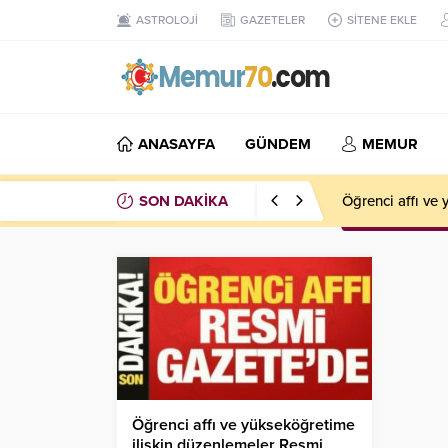
ASTROLOJİ
GAZETELER
SİTENE EKLE
ANASAYFA
GÜNDEM
MEMUR
SON DAKİKA
Kavga ettiği ağ
Öğrenci affı ve yükseköğretime
ilişkin düzenlemeler Resmi