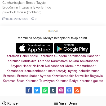
Cumhurbaşkanı Recep Tayyip
Erdoğan’ın imzasıyla iş yerlerinde
psikolojik tacizin (mobbing)
önlenmesine yönelik
06.03.2025 10:00
0
düzenlemeleri içeren genelge,
Resmî Gazete’de yayımlandı.
Memur70 Sosyal Medya hesaplarını takip ediniz.
Karaman Haber sitesi
Karaman Gündem
Karamandan
Haberler
Karaman Sondakika
Larende
Karaman24
Ankara
Ankarahaber
Beyparı Haber
Nallıhan
Nalıhanhaber
Memur
Memurhaber
Kamuhaber
Kamudanhaber
imaret
asayiş
,
uyanış
haberkaraman
Ermenek
Ermenekhaber
Ayrancı
Kazımkarabekir
Sarıveliler
Başyayla
Karaman Basın
Karaman Televizyon
Karaman Radyo
Karaman gazete
Künye
Yasal Uyarı