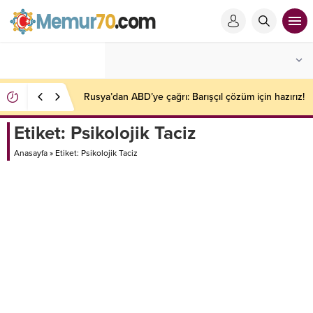
Rusya’dan ABD’ye çağrı: Barışçıl çözüm için hazırız!
Etiket:
Psikolojik Taciz
Anasayfa
»
Etiket: Psikolojik Taciz