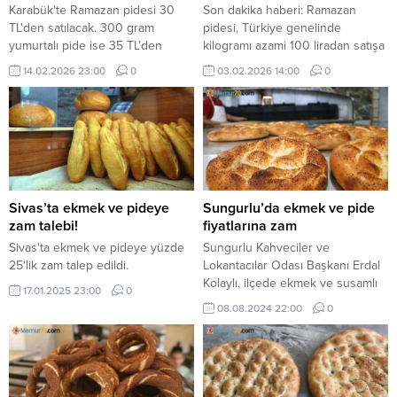
Karabük'te Ramazan pidesi 30
Son dakika haberi: Ramazan
TL'den satılacak. 300 gram
pidesi, Türkiye genelinde
yumurtalı pide ise 35 TL’den
kilogramı azami 100 liradan satışa
satışa sunulacak.
sunulacak. Buna göre, Ankara ve
14.02.2026 23:00
0
03.02.2026 14:00
0
İstanbul'da 250 gram Ramazan
pidesi 25 liradan satışa
sunulacak.
Sivas’ta ekmek ve pideye
Sungurlu’da ekmek ve pide
zam talebi!
fiyatlarına zam
Sivas'ta ekmek ve pideye yüzde
Sungurlu Kahveciler ve
25'lik zam talep edildi.
Lokantacılar Odası Başkanı Erdal
Kolaylı, ilçede ekmek ve susamlı
17.01.2025 23:00
0
simidin 10 TL’den satılacağını,
08.08.2024 22:00
0
pide dökümünün ise 12 TL’den
yapılacağını kaydetti.