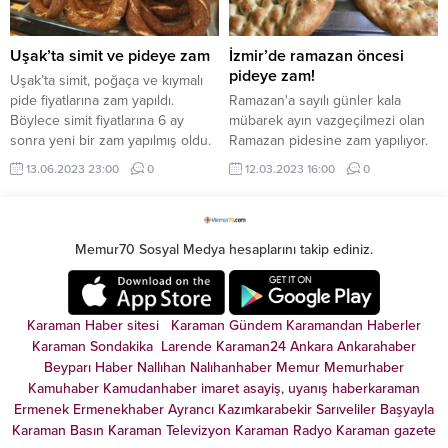
Uşak’ta simit ve pideye zam
İzmir’de ramazan öncesi
pideye zam!
Uşak’ta simit, poğaça ve kıymalı
pide fiyatlarına zam yapıldı.
Ramazan'a sayılı günler kala
Böylece simit fiyatlarına 6 ay
mübarek ayın vazgeçilmezi olan
sonra yeni bir zam yapılmış oldu.
Ramazan pidesine zam yapılıyor.
İzmir'de daha önce 350 gramdan
13.06.2023 23:00
0
12.03.2023 16:00
0
satılan pide 320 grama indi ve
geçen yıl 6 lira olan fiyatı 10 liraya
çıktı.
Memur70 Sosyal Medya hesaplarını takip ediniz.
Karaman Haber sitesi
Karaman Gündem
Karamandan
Haberler
Karaman Sondakika
Larende
Karaman24
Ankara
Ankarahaber
Beyparı Haber
Nallıhan
Nalıhanhaber
Memur
Memurhaber
Kamuhaber
Kamudanhaber
imaret
asayiş
,
uyanış
haberkaraman
Ermenek
Ermenekhaber
Ayrancı
Kazımkarabekir
Sarıveliler
Başyayla
Karaman Basın
Karaman Televizyon
Karaman Radyo
Karaman gazete