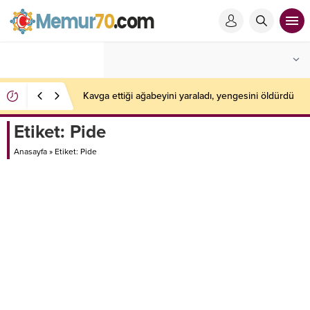
Kavga ettiği ağabeyini yaraladı, yengesini öldürdü
Etiket:
Pide
Anasayfa
»
Etiket: Pide