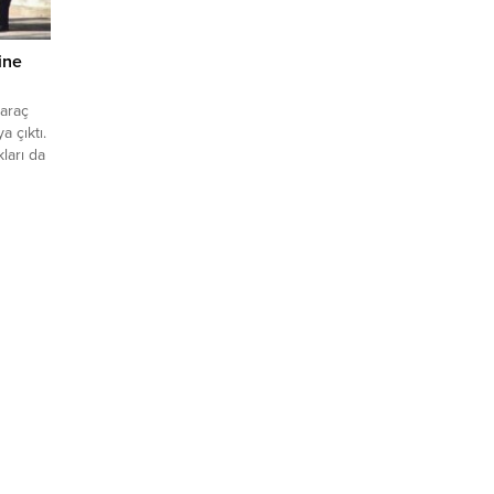
ine
 araç
a çıktı.
ları da
ktı.