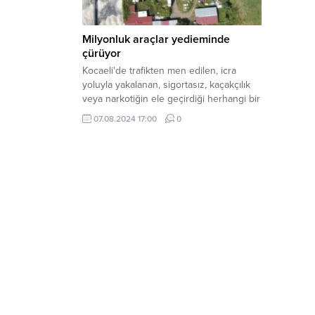
Milyonluk araçlar yedieminde
çürüyor
Kocaeli'de trafikten men edilen, icra
yoluyla yakalanan, sigortasız, kaçakçılık
veya narkotiğin ele geçirdiği herhangi bir
ceza sebebiyle yediemin otoparkına
07.08.2024 17:00
0
çekilen araçlar, yıllardır çürümeye yüz
tutmuş halde bekliyor.