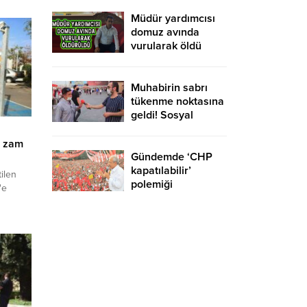
yurtdışına gidebilir
mi?
Müdür yardımcısı
domuz avında
vurularak öldü
Muhabirin sabrı
tükenme noktasına
geldi! Sosyal
medyaya damga
vuran röportaj
n zam
Gündemde ‘CHP
kapatılabilir’
tilen
polemiği
'e