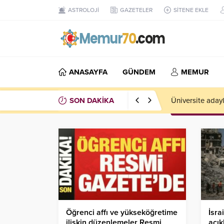
ASTROLOJİ
GAZETELER
SİTENE EKLE
ANASAYFA
GÜNDEM
MEMUR
SON DAKİKA
Üniversite adayl
Öğrenci affı ve yükseköğretime
İsra
ilişkin düzenlemeler Resmi
açık