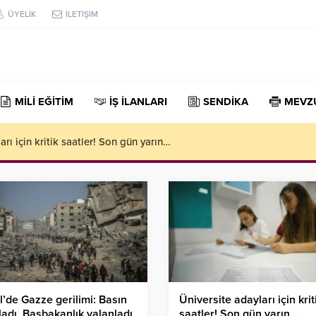
ÜYELİK
İLETİŞİM
MİLİ EĞİTİM
İŞ İLANLARI
SENDİKA
MEVZ
arı için kritik saatler! Son gün yarın…
il’de Gazze gerilimi: Basın
Üniversite adayları için krit
ladı, Başbakanlık yalanladı
saatler! Son gün yarın…