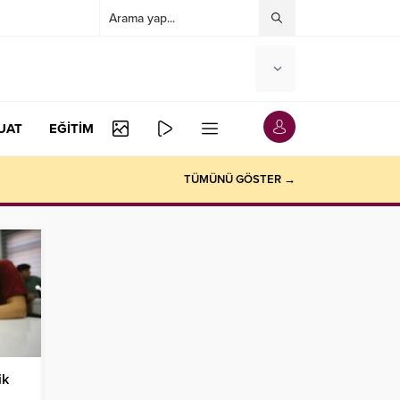
UAT
EĞİTİM
TÜMÜNÜ GÖSTER →
ik