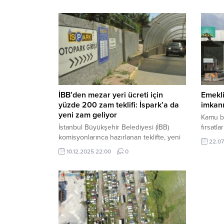
İBB’den mezar yeri ücreti için
Emekl
yüzde 200 zam teklifi: İspark’a da
imkan
yeni zam geliyor
Kamu ba
İstanbul Büyükşehir Belediyesi (İBB)
fırsatla
komisyonlarınca hazırlanan teklifte, yeni
22.07
yılda 17 bin 904 lira olan mezar yeri
10.12.2025 22:00
0
ücretinin yüzde 200 zamla 53 bin 712
liraya yükseltilmesi istendi. İBB, İspark
içinde yüzde 33 zam teklifi yaptı.