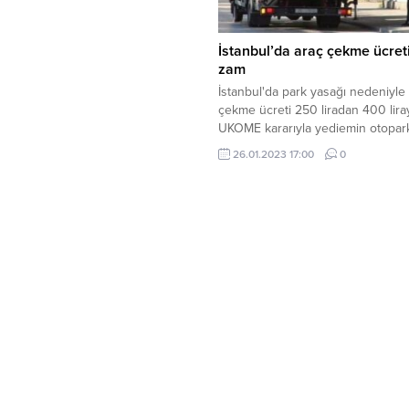
İstanbul’da araç çekme ücret
zam
İstanbul'da park yasağı nedeniyle
çekme ücreti 250 liradan 400 liray
UKOME kararıyla yediemin otopark
otomobiller için günlük 40 liraya çı
26.01.2023 17:00
0