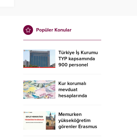
Popüler Konular
Türkiye İş Kurumu
TYP kapsamında
900 personel
alacak! İŞKUR TYP
başvurusu nasıl
yapılır?
Kur korumalı
mevduat
hesaplarında
düşüş sürdü
Memurken
yükseköğretim
görenler Erasmus
kapsamında