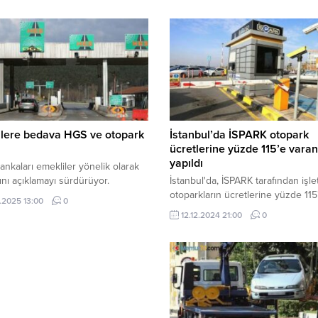
ilere bedava HGS ve otopark
İstanbul’da İSPARK otopark
ı
ücretlerine yüzde 115’e vara
yapıldı
nkaları emekliler yönelik olarak
rını açıklamayı sürdürüyor.
İstanbul'da, İSPARK tarafından işle
otoparkların ücretlerine yüzde 115
.2025 13:00
0
varan oranda zam yapıldı.
12.12.2024 21:00
0