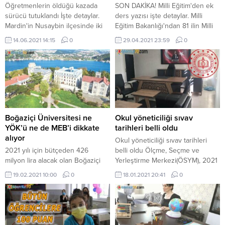
Öğretmenlerin öldüğü kazada
SON DAKİKA! Milli Eğitim'den ek
sürücü tutuklandı İşte detaylar.
ders yazısı işte detaylar. Milli
Mardin'in Nusaybin ilçesinde iki
Eğitim Bakanlığı'ndan 81 ilin Milli
öğretmenin vefat ettiği trafik
Eğitim Müdürlüğü'ne gönderilen
14.06.2021 14:15
0
29.04.2021 23:59
0
kazasında sürücü ...
ek ders ...
Boğaziçi Üniversitesi ne
Okul yöneticiliği sıvav
YÖK’ü ne de MEB’i dikkate
tarihleri belli oldu
alıyor
Okul yöneticiliği sıvav tarihleri
2021 yılı için bütçeden 426
belli oldu Ölçme, Seçme ve
milyon lira alacak olan Boğaziçi
Yerleştirme Merkezi(ÖSYM), 2021
Üniversitesi devlet üniversitesi
yılı MEB Eğitim Kurumlarına
19.02.2021 10:00
0
18.01.2021 20:41
0
olmasına karşın ne YÖK'ü ne
Yönetici Seçme(EKYS) sınav
Ulusal Eğitim Bakanlığı ...
takvimini açıkladı. Ölçme, Seçme
ve Yerleştirme Merkezi(ÖSYM),
2021 yılı Eğitim Kurumlarına
Yönetici Seçme(EKYS) sınav