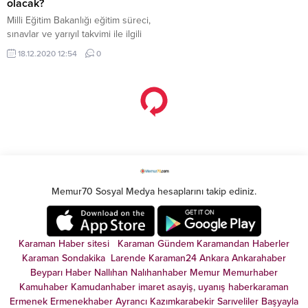
olacak?
Milli Eğitim Bakanlığı eğitim süreci,
sınavlar ve yarıyıl takvimi ile ilgili
açıklama yaptı. Bakanlığın
18.12.2020 12:54
0
açıklamasına göre 22 Ocak’a
kadar online eğitim devam
edecek. Ardından 15 Şubat’a
kadar yarıyıl tatili olacak. 15
Şubat’ta 2020-21 eğitim öğretim
yılının ikinci dönemi başlayacak.
Milli Eğitim Bakanlığı’nın konuya
dair açıklaması Covid-19 salgını
tedbirleri kapsamında uzaktan...
Memur70 Sosyal Medya hesaplarını takip ediniz.
Karaman Haber sitesi
Karaman Gündem
Karamandan
Haberler
Karaman Sondakika
Larende
Karaman24
Ankara
Ankarahaber
Beyparı Haber
Nallıhan
Nalıhanhaber
Memur
Memurhaber
Kamuhaber
Kamudanhaber
imaret
asayiş
,
uyanış
haberkaraman
Ermenek
Ermenekhaber
Ayrancı
Kazımkarabekir
Sarıveliler
Başyayla