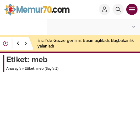
İsrail’de Gazze gerilimi: Basın açıkladı, Başbakanlık
yalanladı
Etiket:
meb
Anasayfa
»
Etiket: meb
(Sayfa 2)