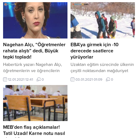
tasarlayarak üretebildiği TBA ...
kayınvalidesinin de emekli
öğretmen olduğunu belirten Alçı,
Benim için öğretmenlerimiz çok
kıymetlidir. Öğretmenlerin
yaşadıkları sıkıntıların, çektikleri
zorlukların, verdikleri emeklerin
yakın şahidiyim” dedi. Ancak bu
açıklama öğretmenlerin tepkisini
Nagehan Alçı, “Öğretmenler
EBA’ya girmek için -10
dindirmedi. Özden Yıldırım
rahata alıştı” dedi, Büyük
derecede saatlerce
öğretmen Nagehan Hanım...
tepki topladı!
yürüyorlar
Habertürk yazarı Nagehan Alçı,
Uzaktan eğitim sürecinde ülkenin
öğretmenlerin ve öğrencilerin
çeşitli noktasından mağduriyet
okulsuzluğa ve rahata alıştığını
haberleri gelmeye devam ediyor.
12.01.2021 12:41
0
03.01.2021 01:09
0
iddia ederek, yazısında "Okulları
Siirt'in Pervari ilçesine bağlı
kapalı tutarak ...
Doğan köyünde ...
MEB’den flaş açıklamalar!
Tatil Uzadı! Karne notu nasıl