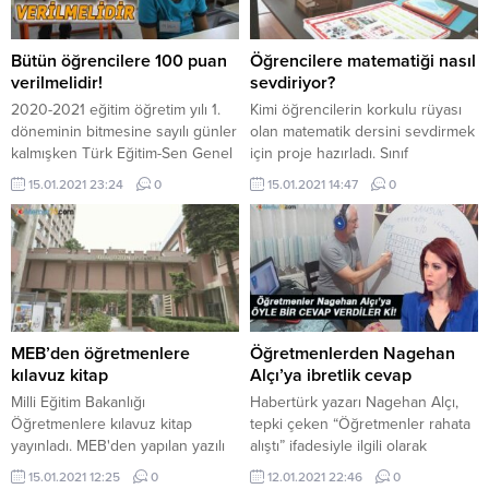
takvimini açıkladı. Takvime göre
MEB’de görev yapan
öğretmenlerden müdür veya
Bütün öğrencilere 100 puan
Öğrencilere matematiği nasıl
müdür yardımcısı olmak
verilmelidir!
sevdiriyor?
isteyenler bu sınava girebilecek....
2020-2021 eğitim öğretim yılı 1.
Kimi öğrencilerin korkulu rüyası
döneminin bitmesine sayılı günler
olan matematik dersini sevdirmek
kalmışken Türk Eğitim-Sen Genel
için proje hazırladı. Sınıf
Başkanı Talip Geylan açıklama
öğretmeni Hanım Bilen,
15.01.2021 23:24
0
15.01.2021 14:47
0
yaptı. Türk Eğitim-Sen Genel
‘Matematikçe Öğreniyorum ...
Başkanı Geylan: “Tüm
öğrencilerimize 100 puan
verilmelidir” dedi. İşte detaylar
Türk Eğitim-Sen Genel Başkanı
Talip Geylan, Milli Eğitim
Bakanlığının ders etkinliklerine
katılıma göre kanaat notu
MEB’den öğretmenlere
Öğretmenlerden Nagehan
verileceği açıklamasına ilişkin,
kılavuz kitap
Alçı’ya ibretlik cevap
“Bu...
Milli Eğitim Bakanlığı
Habertürk yazarı Nagehan Alçı,
Öğretmenlere kılavuz kitap
tepki çeken “Öğretmenler rahata
yayınladı. MEB'den yapılan yazılı
alıştı” ifadesiyle ilgili olarak
açıklamaya göre; öğrencilerin
açıklama yaptı. Kendi annesi ve
15.01.2021 12:25
0
12.01.2021 22:46
0