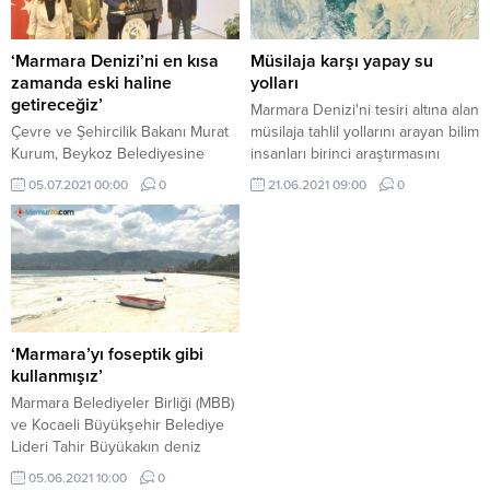
‘Marmara Denizi’ni en kısa
Müsilaja karşı yapay su
zamanda eski haline
yolları
getireceğiz’
Marmara Denizi'ni tesiri altına alan
Çevre ve Şehircilik Bakanı Murat
müsilaja tahlil yollarını arayan bilim
Kurum, Beykoz Belediyesine
insanları birinci araştırmasını
ziyarette bulundu. Ziyaretin
Tekirdağ Marmara Ereğlisi'nde
05.07.2021 00:00
0
21.06.2021 09:00
0
ardından açıklamalarda bulunan
yaptı ...
Bakan Kurum, "Bugün ...
‘Marmara’yı foseptik gibi
kullanmışız’
Marmara Belediyeler Birliği (MBB)
ve Kocaeli Büyükşehir Belediye
Lideri Tahir Büyükakın deniz
salyası (müsilaj) konusunda ortak
05.06.2021 10:00
0