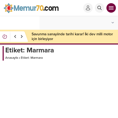
Savunma sanayiinde tarihi karar! İki dev milli motor
için birleşiyor
Etiket:
Marmara
Anasayfa
»
Etiket: Marmara