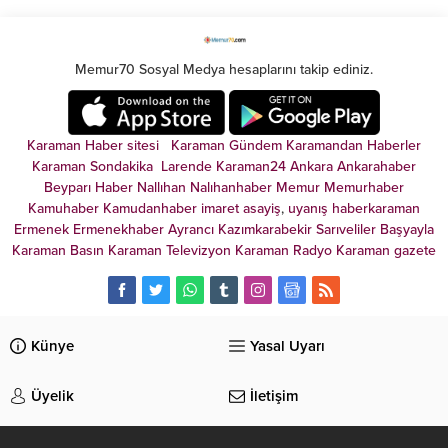
hareket edilmesi ...
Memur70 Sosyal Medya hesaplarını takip ediniz.
Karaman Haber sitesi
Karaman Gündem
Karamandan
Haberler
Karaman Sondakika
Larende
Karaman24
Ankara
Ankarahaber
Beyparı Haber
Nallıhan
Nalıhanhaber
Memur
Memurhaber
Kamuhaber
Kamudanhaber
imaret
asayiş
,
uyanış
haberkaraman
Ermenek
Ermenekhaber
Ayrancı
Kazımkarabekir
Sarıveliler
Başyayla
Karaman Basın
Karaman Televizyon
Karaman Radyo
Karaman gazete
Künye
Yasal Uyarı
Üyelik
İletişim