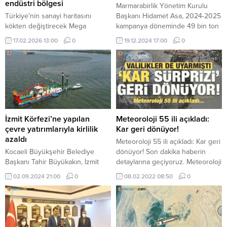
endüstri bölgesi
Marmarabirlik Yönetim Kurulu
Türkiye'nin sanayi haritasını
Başkanı Hidamet Asa, 2024-2025
kökten değiştirecek Mega
kampanya döneminde 49 bin ton
Endüstri Bölgeleri Master Planı
ürün aldıklarını hatırlatarak 66 bin
17.02.2026 13:00
0
19.12.2024 17:00
0
devreye girdi. 13 ilde 59 bin
ton hedefine rahatlıkla
hektara kurulacak 16 yeni mega
ulaşacaklarına inandıklarını ifade
endüstri bölgesi OSB'lerden 16
etti.
kat daha büyük.
İzmit Körfezi’ne yapılan
Meteoroloji 55 ili açıkladı:
çevre yatırımlarıyla kirlilik
Kar geri dönüyor!
azaldı
Meteoroloji 55 ili açıkladı: Kar geri
Kocaeli Büyükşehir Belediye
dönüyor! Son dakika haberin
Başkanı Tahir Büyükakın, İzmit
detaylarına geçiyoruz. Meteoroloji
Körfezi'nde 2007 yılından bu
Genel Müdürlüğü tarafından
02.09.2024 21:00
0
08.02.2022 08:50
0
yana yürütülen çevre
yapılan son ...
yatırımlarıyla kirliliğin azaldığını,
balık popülasyonunun arttığını
söyledi.