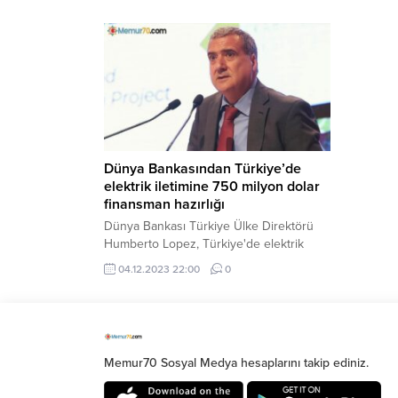
Dünya Bankasından Türkiye’de
elektrik iletimine 750 milyon dolar
finansman hazırlığı
Dünya Bankası Türkiye Ülke Direktörü
Humberto Lopez, Türkiye'de elektrik
iletim alanında 750 milyon doları
04.12.2023 22:00
0
bulabilecek yeni bir finansman
operasyonu hazırlıklarına başladıklarını
söyledi.
Memur70 Sosyal Medya hesaplarını takip ediniz.