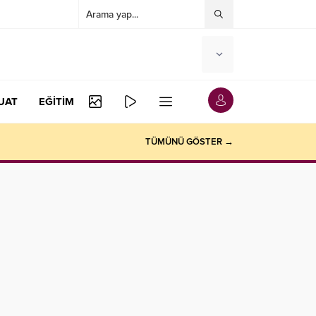
UAT
EĞİTİM
TÜMÜNÜ GÖSTER →