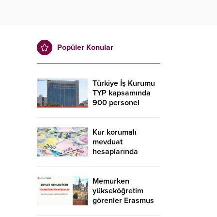
Popüler Konular
Türkiye İş Kurumu
TYP kapsamında
900 personel
alacak! İŞKUR TYP
başvurusu nasıl
yapılır?
Kur korumalı
mevduat
hesaplarında
düşüş sürdü
Memurken
yükseköğretim
görenler Erasmus
kapsamında