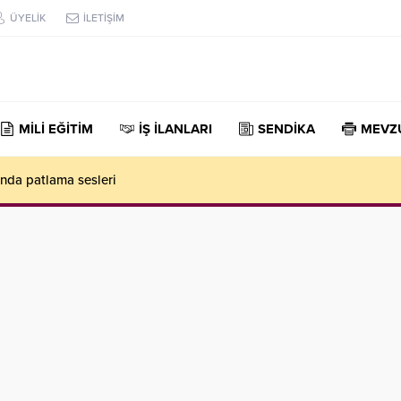
ÜYELİK
İLETİŞİM
MİLİ EĞİTİM
İŞ İLANLARI
SENDİKA
MEVZ
nda patlama sesleri