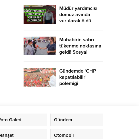
yurtdışına gidebilir
mi?
Müdür yardımcısı
domuz avında
vurularak öldü
Muhabirin sabrı
tükenme noktasına
geldi! Sosyal
medyaya damga
vuran röportaj
Gündemde ‘CHP
kapatılabilir’
polemiği
Foto Galeri
Gündem
Manşet
Otomobil