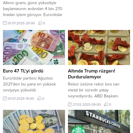
Altının gramı, güne yükselişle
başlamasının ardından 4 bin 270
liradan işlem görüyor. Euro/dolar
paritesi Ağustos 2021'den bu
01.07.2025 20:00
0
yana en yüksek seviyeye
yükseldi. Borsa İstanbul 3,5 ay
sonra yeniden 10 bin puanı aştı.
Euro 47 TL’yi gördü
Altında Trump rüzgarı!
Durdurulamıyor
Euro/dolar paritesi Ağustos
2021'den bu yana en yüksek
Rekor üstüne rekor kıra sarı
seviyeye yükseldi.
metal bir süredir yatay
seyrediyordu. ABD Başkanı
01.07.2025 19:00
0
Donald Trump'ın ABD'de
27.03.2025 09:00
0
üretilmeyen tüm araçların ülkeye
girişinde yüzde 25 ek vergi
uygulanacağını açıklamasıyla
birlikte yükselişe geçti.