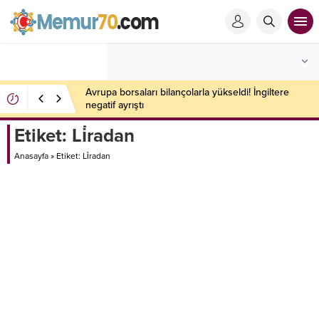
Avrupa borsaları bilançolarla yükseldi! İngiltere
negatif ayrıştı
Etiket:
Li̇radan
Anasayfa
»
Etiket: Li̇radan