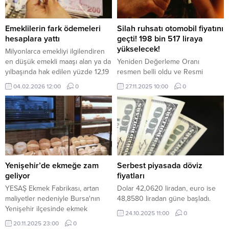
Emeklilerin fark ödemeleri
Silah ruhsatı otomobil fiyatını
hesaplara yattı
geçti! 198 bin 517 liraya
yükselecek!
Milyonlarca emekliyi ilgilendiren
en düşük emekli maaşı alan ya da
Yeniden Değerleme Oranı
yılbaşında hak edilen yüzde 12,19
resmen belli oldu ve Resmi
oranındaki zamla birlikte maaşı 20
Gazete' de yayımlanarak
04.02.2026 12:00
0
27.11.2025 10:00
0
bin liranın altında olanlara bugün
yürürlüğe girdi. Yeni oranlara
fark ödemesi gerçekleştirildi.
göre silah taşıma ruhsatı bir ay
sonra 198 bin 517 liraya
yükselecek.
Yenişehir’de ekmeğe zam
Serbest piyasada döviz
geliyor
fiyatları
YESAŞ Ekmek Fabrikası, artan
Dolar 42,0620 liradan, euro ise
maliyetler nedeniyle Bursa'nın
48,8580 liradan güne başladı.
Yenişehir ilçesinde ekmek
24.10.2025 11:00
0
fiyatlarına zam yapılacağını
20.11.2025 23:00
0