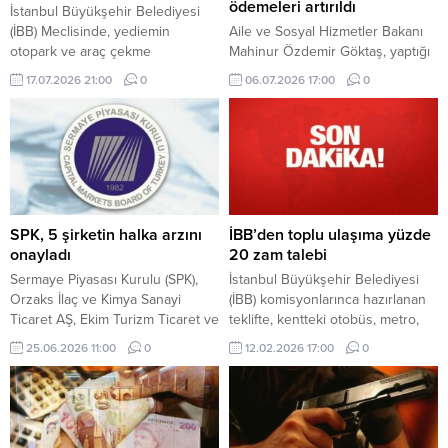
ödemeleri artırıldı
İstanbul Büyükşehir Belediyesi
(İBB) Meclisinde, yediemin
Aile ve Sosyal Hizmetler Bakanı
otopark ve araç çekme
Mahinur Özdemir Göktaş, yaptığı
ücretlerine yüzde 25 ila 42,86
yazılı açıklamada temmuz ayı
17.07.2026 21:00
0
06.07.2026 17:00
0
arasında değişen oranlarda zam
memur maaş katsayısında yapılan
yapılmasına karar verildi.
yeni düzenleme sonrasında
sosyal yardım programlarının aylık
ödemelerinde artışa gidildiğini
duyurdu.
SPK, 5 şirketin halka arzını
İBB’den toplu ulaşıma yüzde
onayladı
20 zam talebi
Sermaye Piyasası Kurulu (SPK),
İstanbul Büyükşehir Belediyesi
Orzaks İlaç ve Kimya Sanayi
(İBB) komisyonlarınca hazırlanan
Ticaret AŞ, Ekim Turizm Ticaret ve
teklifte, kentteki otobüs, metro,
Sanayi AŞ, Soho Giyim ve Enerji
metrobüs, minibüs ve vapur gibi
25.06.2026 11:00
0
12.02.2026 17:00
0
AŞ, İsvea Seramik ve Banyo
toplu ulaşım araçları ile taksi ve
Ürünleri Sanayi AŞ ile Golda Gıda
okul servislerine yüzde 20 zam
Sanayi ve Ticaret AŞ'nin halka
yapılması istendi.
arzına onay verdi.