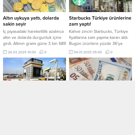
Altın uykuya yattı, dolarda
Starbucks Türkiye ürünlerine
sakin seyir
zam yaptı!
İç piyasadaki hareketlilik azalınca
Kahve zinciri Starbucks, Türkiye
altın ve dolarda durgunluk içine
fiyatlarına zam yapma kararı aldı.
girdi. Altının gramı güne 3 bin 689
Bugün ürünlere yüzde 36'ya
liradan başlarken, dolar 38 lira
varan zam yapıldı.
26.03.2025 10:00
0
04.01.2025 05:00
0
seviyesinde işlem görüyor.
İstanbul’da İSPARK otopark
Serbest piyasada döviz açılış
ücretlerine yüzde 115’e varan
fiyatları! Dolar ve Euro kaç TL
zam yapıldı
oldu?
İstanbul'da, İSPARK tarafından
İstanbul serbest piyasada dolar
işletilen otoparkların ücretlerine
34,2890 liradan, avro 37,1140
yüzde 115'e varan oranda zam
liradan güne başladı.
12.12.2024 21:00
0
30.10.2024 11:00
0