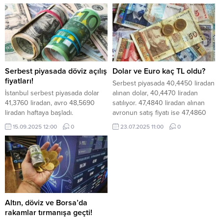
açıkladı.
Serbest piyasada döviz açılış
Dolar ve Euro kaç TL oldu?
fiyatları!
Serbest piyasada 40,4450 liradan
İstanbul serbest piyasada dolar
alınan dolar, 40,4470 liradan
41,3760 liradan, avro 48,5690
satılıyor. 47,4840 liradan alınan
liradan haftaya başladı.
avronun satış fiyatı ise 47,4860
lira olarak belirlendi.
15.09.2025 12:00
0
23.07.2025 11:00
0
Altın, döviz ve Borsa’da
rakamlar tırmanışa geçti!