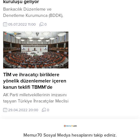
kuruluşu geliyor
Bankacılık Düzenleme ve
Denetleme Kurumunca (BDDK),
Ozan Elektronik Para AŞ'nin üye
05.07.2022 11:00
0
iş yerleri ile anlaşma yapan
kuruluş olarak faaliyette ...
TİM ve ihracatçı birliklere
yönelik düzenlemeler içeren
kanun teklifi TBMM’de
AK Parti milletvekillerinin imzasını
taşıyan Türkiye İhracatçılar Meclisi
ile İhracatçı Birliklerinin Kuruluş
29.04.2022 20:00
0
ve Görevleri Hakkında Kanun ile
...
Memur70 Sosyal Medya hesaplarını takip ediniz.