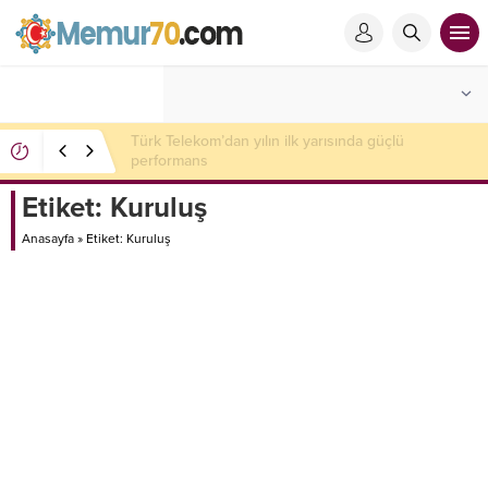
Stoklar ABD’de birikti ama fiyatlar düşmüyor! Ton
başına 14 bin dolar sınırını aştı
Etiket:
Kuruluş
Anasayfa
»
Etiket: Kuruluş