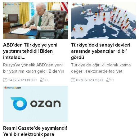
getirdiğini açıkladı.
ABD’den Türkiye’ye yeni
Türkiye’deki sanayi devleri
yaptırım tehdidi! Biden
arasında yabancılar ‘dibi’
imzaladı…
gördü
Rusya’ya yönelik ABD’den yeni
Türkiye’de ağırlıklı olarak katma
bir yaptırım kararı geldi. Biden'ın
değerli sektörlerde faaliyet
imzaladağı başkanlık
gösteren yabancı sermayeli
24.12.2023 08:00
0
02.10.2023 11:00
0
kararnamesiyle Türk banklarının
kuruluşların İSO 500’deki sayısı
bu yaptırımdan etkilenebileceği
ve payları istatistik tarihindeki en
konuşuluyor.
dibi gördü.
Resmi Gazete’de yayımlandı!
Yeni bir elektronik para