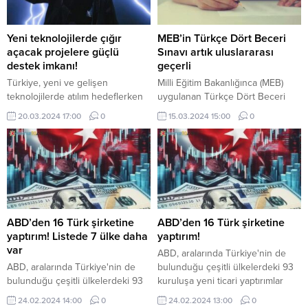
yapılacaktır.
Yeni teknolojilerde çığır
MEB’in Türkçe Dört Beceri
açacak projelere güçlü
Sınavı artık uluslararası
destek imkanı!
geçerli
Türkiye, yeni ve gelişen
Milli Eğitim Bakanlığınca (MEB)
teknolojilerde atılım hedeflerken
uygulanan Türkçe Dört Beceri
bu alanlarda çığır açacak projeleri
Sınavı, Avrupa Dil Testi
20.03.2024 17:00
0
15.03.2024 15:00
0
güçlü şekilde destekleyebilmek
Uygulayıcıları Birliği (ALTE)
için yeni bir çağrıya çıktı.
tarafından tescillendi ve
uluslararası geçerlik belgesi aldı.
ABD’den 16 Türk şirketine
ABD’den 16 Türk şirketine
yaptırım! Listede 7 ülke daha
yaptırım!
var
ABD, aralarında Türkiye'nin de
ABD, aralarında Türkiye'nin de
bulunduğu çeşitli ülkelerdeki 93
bulunduğu çeşitli ülkelerdeki 93
kuruluşa yeni ticari yaptırımlar
kuruluşa yeni ticari yaptırımlar
getirdiğini açıkladı.
24.02.2024 14:00
0
24.02.2024 13:00
0