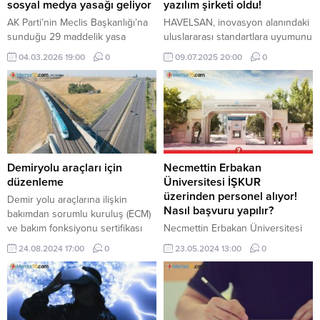
sosyal medya yasağı geliyor
yazılım şirketi oldu!
AK Parti’nin Meclis Başkanlığı’na
HAVELSAN, inovasyon alanındaki
sunduğu 29 maddelik yasa
uluslararası standartlara uyumunu
teklifine göre, doğum izinleri
tescilleyerek, TS EN ISO 56001
04.03.2026 19:00
0
09.07.2025 20:00
0
annelerde 24 hafta, babalarda 10
İnovasyon Yönetim Sistemi
güne çıkarılıyor. 15 yaş altı
Belgesi'ni almaya hak kazandı.
çocuklara sosyal medya yasağı
getiriliyor.
Demiryolu araçları için
Necmettin Erbakan
düzenleme
Üniversitesi İŞKUR
üzerinden personel alıyor!
Demir yolu araçlarına ilişkin
Nasıl başvuru yapılır?
bakımdan sorumlu kuruluş (ECM)
ve bakım fonksiyonu sertifikası
Necmettin Erbakan Üniversitesi
düzenlenmesine dair usul ve
İŞKUR üzerinden personel
24.08.2024 17:00
0
23.05.2024 13:00
0
esaslar belirlendi.
alacağını duyurdu. Eski
Hükümlü/TMY ve Engelli
statüsünde yapılacak olan ilana
başvurular 23 Mayıs - 27 Mayıs
2024 tarihleri arasında