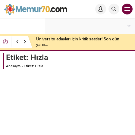
Üniversite adayları için kritik saatler! Son gün
yarın…
Etiket:
Hızla
Anasayfa
»
Etiket: Hızla