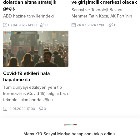
dolardan altına stratejik
ve girişimcilik merkezi olacak
geçiş
Sanayi ve Teknoloji Bakanı
ABD hazine tahvillerindeki
Mehmet Fatih Kacır, AK Parti'nin
varlıklarını kademeli olarak
"Yeniden İstanbul mitingi' öncesi
07.04.2026 14:00
0
24.03.2024 17:00
0
azaltarak, 2008 ekonomik
konuştu.
krizinden bu yana görülmemiş
seviyelere indiren Çin, dolar bazlı
varlıklardan altına doğru yıllardır
süregelen yönelimini hızlandırdı.
Covid-19 etkileri hala
hayatımızda
Tüm dünyayı etkileyen yeni tip
koronavirüs (Covid-19) salgını bazı
teknoloji alanlarında köklü
değişim yaratırken, çok sayıda
14.01.2024 17:00
0
teknoloji şirketi rekor büyüme
performansı ve insan yaşamında
oluşturdukları etkiyle ön plana
çıkıyor.
Memur70 Sosyal Medya hesaplarını takip ediniz.