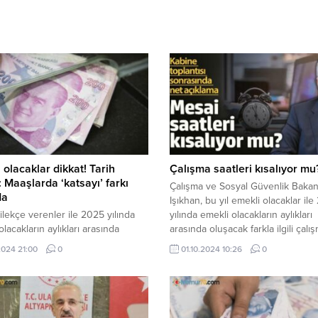
 olacaklar dikkat! Tarih
Çalışma saatleri kısalıyor mu
i: Maaşlarda ‘katsayı’ farkı
Çalışma ve Sosyal Güvenlik Bakan
da
Işıkhan, bu yıl emekli olacaklar il
dilekçe verenler ile 2025 yılında
yılında emekli olacakların aylıkları
olacakların aylıkları arasında
arasında oluşacak farkla ilgili çalı
k yüzde 30-35’lik yüksek farkın
yaptıklarını belirterek, "Hazine ve
.2024 21:00
0
01.10.2024 10:26
0
mesi için gözler ekonomi
Bakanlığımız ile çalışıyoruz. Sayın .
ine çevrildi.