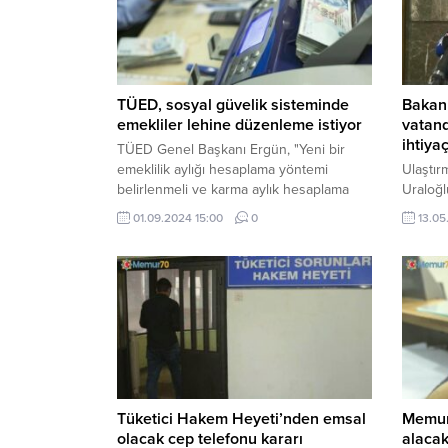
TÜED, sosyal güvelik sisteminde
Bakan 
emekliler lehine düzenleme istiyor
vatand
ihtiya
TÜED Genel Başkanı Ergün, "Yeni bir
emeklilik aylığı hesaplama yöntemi
Ulaştır
belirlenmeli ve karma aylık hesaplama
Uraloğlu
sistemine son verilmelidir. Aralık 2024 ile
bir mo
01.09.2024 15:00
0
13.05
Ocak 2025'te emekli olanlar arasında
olduklar
yüzde 30'a varan aylık farkı
vatanda
oluşmamalıdır." dedi.
ihtiyaç
dedi
Tüketici Hakem Heyeti’nden emsal
Memur
olacak cep telefonu kararı
alaca