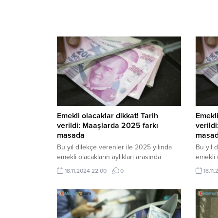
Emekli olacaklar dikkat! Tarih
Emekli
verildi: Maaşlarda 2025 farkı
verild
masada
masa
Bu yıl dilekçe verenler ile 2025 yılında
Bu yıl 
emekli olacakların aylıkları arasında
emekli 
oluşacak yüzde 30-35’lik yüksek farkın
oluşaca
18.11.2024 22:00
0
18.11
giderilmesi için gözler ekonomi
gideril
yönetimine çevrildi.
yönetim