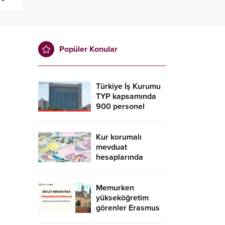
ız!
Popüler Konular
Türkiye İş Kurumu
TYP kapsamında
900 personel
alacak! İŞKUR TYP
başvurusu nasıl
yapılır?
Kur korumalı
mevduat
hesaplarında
düşüş sürdü
Memurken
yükseköğretim
görenler Erasmus
kapsamında