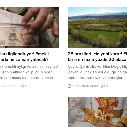
ları ilgilendiriyor! Emekli
2B arazileri için yeni karar! F
farkı ne zaman yatacak?
farkı en fazla yüzde 20 olaca
k emekli aylığı ve zamlı maaşı 23
Çevre, Şehircilik ve İklim Değişikli
 liranın altında kalıp 20 binden
Bakanlığı, hak sahibi olduğu halde
lanların maaş farkının ne zaman
tapusunu alamayan vatandaşlar için
 merak ediliyor. İşte detaylar...
bir adım attı. Satışı imkansız olan 
.2026 16:00
0
19.05.2026 13:00
0
arazilerine karşılık vatandaşlara b
eşdeğer arazi önerilecek.