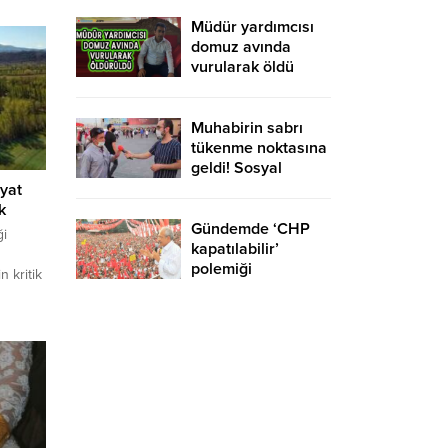
yurtdışına gidebilir
mi?
Müdür yardımcısı
domuz avında
vurularak öldü
Muhabirin sabrı
tükenme noktasına
geldi! Sosyal
medyaya damga
iyat
vuran röportaj
k
Gündemde ‘CHP
ği
kapatılabilir’
polemiği
 kritik
2/B
aşka bir