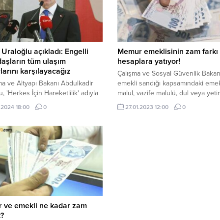
Uraloğlu açıkladı: Engelli
Memur emeklisinin zam farkı
aşların tüm ulaşım
hesaplara yatıyor!
çlarını karşılayacağız
Çalışma ve Sosyal Güvenlik Bakanl
ma ve Altyapı Bakanı Abdulkadir
emekli sandığı kapsamındaki emek
, 'Herkes İçin Hareketlilik' adıyla
malul, vazife malulü, dul veya yeti
bil uygulamayı tamamlamak üzere
alanların, aylıklarında oluşan 15 g
.2024 18:00
0
27.01.2023 12:00
0
ını belirterek, "engelli
fark ile ek gösterge fark tutarları
şlarımızın ulaşım sürecine ilişkin
ödenmeye başlanacağını duyurdu
larını karşılamayı hedefliyoruz"
 ve emekli ne kadar zam
k?