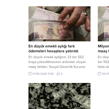
En düşük emekli aylığı fark
Milyon
ödemeleri hesaplara yatırıldı
maaş 
En düşük emekli aylığının 23 bin 552
En düşü
liraya yükseltilmesinin ardından oluşan
bin 552
maaş farkları, Sosyal Güvenlik Kurumu
fazla o
tarafından hak sahiplerinin hesaplarına
yatacağı
07.08.2026 11:00
0
29.07
yatırıldı. Emekliler ödemelerini banka ve
PTT hesaplarından çekebilecek.