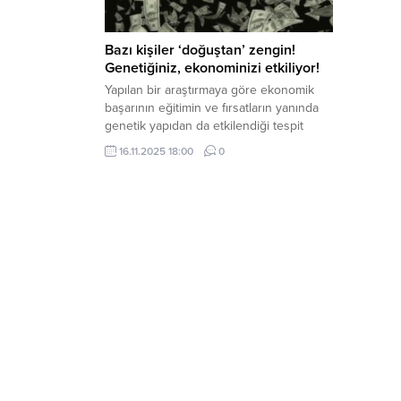
Bazı kişiler ‘doğuştan’ zengin!
Genetiğiniz, ekonominizi etkiliyor!
Yapılan bir araştırmaya göre ekonomik
başarının eğitimin ve fırsatların yanında
genetik yapıdan da etkilendiği tespit
edildi. Uzmanlara göreyse doğru eğitim
16.11.2025 18:00
0
ve eşit fırsatlar ile 'genetik' farklar
kapanabiliyor.