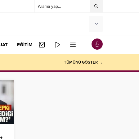
UAT
EĞİTİM
TÜMÜNÜ GÖSTER →
rt