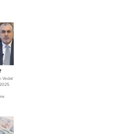
?
ı Vedat
e 2025
şma
 Maliye
..