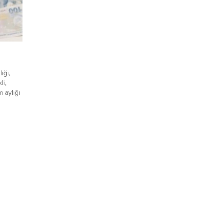
ığı,
li,
m aylığı
ünlük
 bugün
.