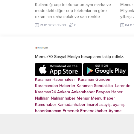
Kullandığı cep telefonunun aynı marka ve
Memur 
modeldeki diğer cep telefonlarına göre
Milyonl
ekranının daha soluk ve sarı renkte
yılbaşı
olduğunu gören tüketicinin cihazın
enflasy
21.01.2023 15:00
0
04.11
değiştirilmesi için yaptığı başvuru,
Tüketici Hakem Heyetince haklı bulundu.
Memur70 Sosyal Medya hesaplarını takip ediniz.
Karaman Haber sitesi
Karaman Gündem
Karamandan
Haberler
Karaman Sondakika
Larende
Karaman24
Ankara
Ankarahaber
Beyparı Haber
Nallıhan
Nalıhanhaber
Memur
Memurhaber
Kamuhaber
Kamudanhaber
imaret
asayiş
,
uyanış
haberkaraman
Ermenek
Ermenekhaber
Ayrancı
Kazımkarabekir
Sarıveliler
Başyayla
Karaman Basın
Karaman Televizyon
Karaman Radyo
Karaman
gazete