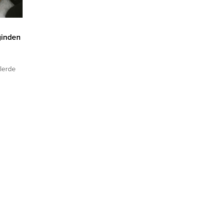
ğinden
lerde
enleri