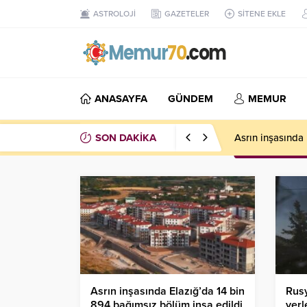
ASTROLOJİ
GAZETELER
SİTENE EKLE
ANASAYFA
GÜNDEM
MEMUR
SON DAKİKA
Asrın inşasında Elazığ’da 14 bin
Rusy
894 bağımsız bölüm inşa edildi
yerl