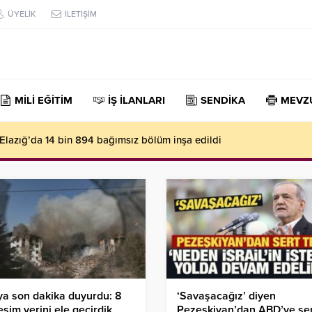
ÜYELİK
İLETİŞİM
MİLİ EĞİTİM
İŞ İLANLARI
SENDİKA
MEVZ
a son dakika duyurdu: 8
‘Savaşacağız’ diyen
eşim yerini ele geçirdik
Pezeşkiyan’dan ABD’ye se