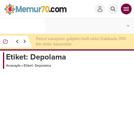
SPK 4 şirketin halka arzını onayladı
Etiket:
Depolama
Anasayfa
»
Etiket: Depolama