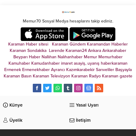
yaptığı yatırımlarla bu ...
Şehirden kaçış seçeneklerden
biri olsa da; kenti terk ...
Memur70 Sosyal Medya hesaplarını takip ediniz.
Karaman Haber sitesi
Karaman Gündem
Karamandan
Haberler
Karaman Sondakika
Larende
Karaman24
Ankara
Ankarahaber
Beyparı Haber
Nallıhan
Nalıhanhaber
Memur
Memurhaber
Kamuhaber
Kamudanhaber
imaret
asayiş
,
uyanış
haberkaraman
Ermenek
Ermenekhaber
Ayrancı
Kazımkarabekir
Sarıveliler
Başyayla
Karaman Basın
Karaman Televizyon
Karaman Radyo
Karaman gazete
Künye
Yasal Uyarı
Üyelik
İletişim