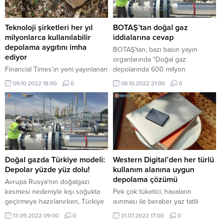
Teknoloji şirketleri her yıl
BOTAŞ’tan doğal gaz
milyonlarca kullanılabilir
iddialarına cevap
depolama aygıtını imha
BOTAŞ'tan, bazı basın yayın
ediyor
organlarında "Doğal gaz
Financial Times'ın yeni yayınlanan
depolarında 600 milyon
raporu, teknoloji şirketlerinde
metreküp eksik var" başlıklı
09.10.2022 18:00
0
08.10.2022 21:00
0
mevcut prosedürün birkaç yılda
haberlere ilişkin yazılı açıklama
bir sabit diskleri imha etmek
yapıldı ...
olduğunu ortaya ...
Doğal gazda Türkiye modeli:
Western Digital’den her türlü
Depolar yüzde yüz dolu!
kullanım alanına uygun
depolama çözümü
Avrupa Rusya'nın doğalgazı
kesmesi nedeniyle kışı soğukta
Pek çok tüketici, havaların
geçirmeye hazırlanırken, Türkiye
ısınması ile beraber yaz tatili
enerji alanında bugüne kadar
planları için heyecan duyuyor.
13.09.2022 09:00
0
31.07.2022 17:00
0