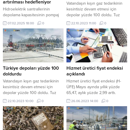
artırılması hedefleniyor
Vatandaşın kışın gaz tedarikinin
Hidroelektrik santrallerinin
kesintisiz devam etmesi için
depolama kapasitesinin pompaj
depolar yüzde 100 doldu. Tuz
depolamalı santrallerle
Gölü ve Silivri’de yer alan
07.02.2025 18:00
0
22.10.2023 11:00
0
artırılmasının hedeflendiği
doğalgaz depolarında tam
bildirildi.
kapasiteye ulaşıldığında evlerdeki
yıllık tüketim karşılanabilecek
Türkiye depoları yüzde 100
Hizmet üretici fiyat endeksi
doldurdu
açıklandı
Vatandaşın kışın gaz tedarikinin
Hizmet üretici fiyat endeksi (H-
kesintisiz devam etmesi için
ÜFE) Mayıs ayında yıllık yüzde
depolar yüzde 100 doldu. Tuz
65,47, aylık yüzde 2,99 arttı.
Gölü ve Silivri’de yer alan
22.10.2023 10:00
0
26.06.2023 14:00
0
doğalgaz depolarında tam
kapasiteye ulaşıldığında evlerdeki
yıllık tüketim karşılanabilecek