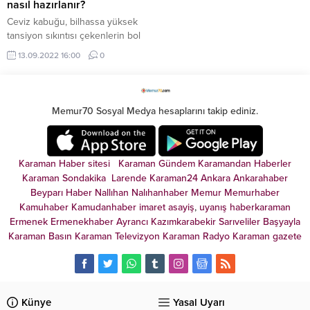
nasıl hazırlanır?
Ceviz kabuğu, bilhassa yüksek
tansiyon sıkıntısı çekenlerin bol
bol ve düzenli şekilde tüketmeleri
13.09.2022 16:00
0
tavsiye edilen en doğal tansiyon
ilacı olarak ...
Memur70 Sosyal Medya hesaplarını takip ediniz.
Karaman Haber sitesi
Karaman Gündem
Karamandan
Haberler
Karaman Sondakika
Larende
Karaman24
Ankara
Ankarahaber
Beyparı Haber
Nallıhan
Nalıhanhaber
Memur
Memurhaber
Kamuhaber
Kamudanhaber
imaret
asayiş
,
uyanış
haberkaraman
Ermenek
Ermenekhaber
Ayrancı
Kazımkarabekir
Sarıveliler
Başyayla
Karaman Basın
Karaman Televizyon
Karaman Radyo
Karaman gazete
Künye
Yasal Uyarı