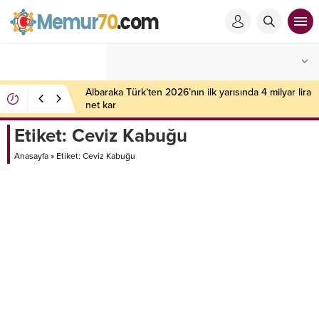
Albaraka Türk’ten 2026’nın ilk yarısında 4 milyar lira
net kar
Etiket:
Ceviz Kabuğu
Anasayfa
»
Etiket: Ceviz Kabuğu