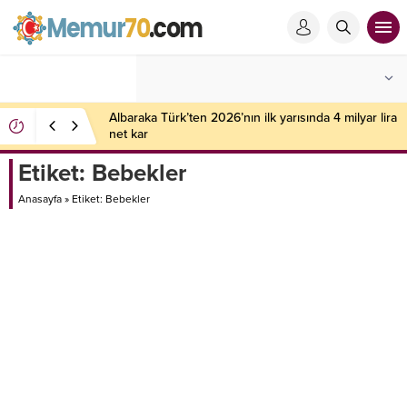
Albaraka Türk’ten 2026’nın ilk yarısında 4 milyar lira
net kar
Etiket:
Bebekler
Anasayfa
»
Etiket: Bebekler