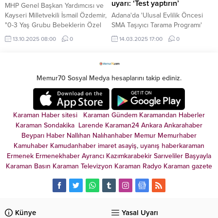
uyarı: ‘Test yaptırın’
MHP Genel Başkan Yardımcısı ve
Kayseri Milletvekili İsmail Özdemir,
Adana'da 'Ulusal Evlilik Öncesi
"0-3 Yaş Grubu Bebeklerin Özel
SMA Taşıyıcı Tarama Programı'
Sağlık Kuruluşlarının
kapsamında kurulan 'Bölge SMA
13.10.2025 08:00
0
14.03.2025 17:00
0
Hizmetlerinden Ücretsiz Olarak
Tarama Laboratuvarı' ile
Yararlanması Hakkında Kanun
evliliklerde SMA'lı bebek
Teklifi"ni Meclis Başkanlığına
doğumunun önüne geçilecek.
sundu.
Memur70 Sosyal Medya hesaplarını takip ediniz.
Karaman Haber sitesi
Karaman Gündem
Karamandan
Haberler
Karaman Sondakika
Larende
Karaman24
Ankara
Ankarahaber
Beyparı Haber
Nallıhan
Nalıhanhaber
Memur
Memurhaber
Kamuhaber
Kamudanhaber
imaret
asayiş
,
uyanış
haberkaraman
Ermenek
Ermenekhaber
Ayrancı
Kazımkarabekir
Sarıveliler
Başyayla
Karaman Basın
Karaman Televizyon
Karaman Radyo
Karaman gazete
Künye
Yasal Uyarı