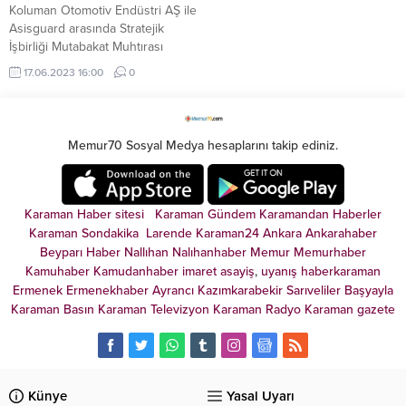
Koluman Otomotiv Endüstri AŞ ile
Asisguard arasında Stratejik
İşbirliği Mutabakat Muhtırası
imzalandı. Muhtıraya, Koluman
17.06.2023 16:00
0
B2B ve Satınalma Yönetimi
Müdürü Burak Saltık ile Asisguard
Genel Müdürü Barış Düzgün imza
attı.
Memur70 Sosyal Medya hesaplarını takip ediniz.
Karaman Haber sitesi
Karaman Gündem
Karamandan
Haberler
Karaman Sondakika
Larende
Karaman24
Ankara
Ankarahaber
Beyparı Haber
Nallıhan
Nalıhanhaber
Memur
Memurhaber
Kamuhaber
Kamudanhaber
imaret
asayiş
,
uyanış
haberkaraman
Ermenek
Ermenekhaber
Ayrancı
Kazımkarabekir
Sarıveliler
Başyayla
Karaman Basın
Karaman Televizyon
Karaman Radyo
Karaman gazete
Künye
Yasal Uyarı