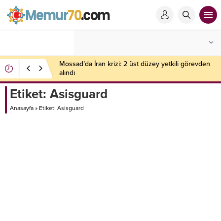
Mossad’da İran krizi: 2 üst düzey yetkili görevden
alındı
Etiket:
Asisguard
Anasayfa
»
Etiket: Asisguard