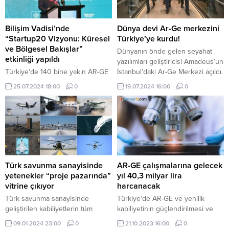
Bilişim Vadisi’nde
Dünya devi Ar-Ge merkezini
“Startup20 Vizyonu: Küresel
Türkiye’ye kurdu!
ve Bölgesel Bakışlar”
Dünyanın önde gelen seyahat
etkinliği yapıldı
yazılımları geliştiricisi Amadeus’un
Türkiye'de 140 bine yakın AR-GE
İstanbul’daki Ar-Ge Merkezi açıldı.
projesinin tamamlandığını, 32
Yatırımla, özellikle seyahat
25.07.2024 18:00
0
19.07.2024 16:00
0
binin üzerindeki projenin de
teknolojileri alanında yeni fikir ve
devam ettiğini aktaran Erkam
girişimlerin Türkiye’de gelişip
Tüzgen, şu anda Türkiye'de 7
ölçeklenmesinin önü açılacak.
Turcorn bulunduğunu, bunlardan
2'sinin 10 milyar dolar
değerlenmeyi aştığını söyledi.
Türk savunma sanayisinde
AR-GE çalışmalarına gelecek
yetenekler “proje pazarında”
yıl 40,3 milyar lira
vitrine çıkıyor
harcanacak
Türk savunma sanayisinde
Türkiye'de AR-GE ve yenilik
geliştirilen kabiliyetlerin tüm
kabiliyetinin güçlendirilmesi ve
ekosistemle buluşmasını sağlayan
yeniliği esas alan bir yapıya
09.01.2024 23:00
0
21.10.2023 16:00
0