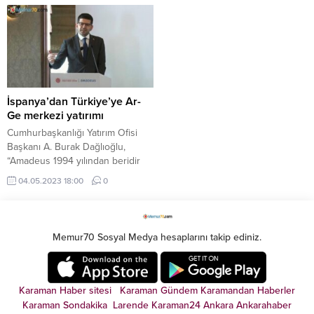
TSSK Proje Pazarı ve İşbirliği
kavuşturulması amacıyla
Zirvesi'nin 8'incisi, 15 Şubat'ta
yürütülecek "Araştırma Geliştirme
Ankara'da yapılacak.
ve Yenilik Programı" için 2024
bütçesinden yaklaşık 40,3 milyar
lira ödenek kullandırılacak
İspanya’dan Türkiye’ye Ar-
Ge merkezi yatırımı
Cumhurbaşkanlığı Yatırım Ofisi
Başkanı A. Burak Dağlıoğlu,
“Amadeus 1994 yılından beridir
Türkiye’de. 2013 yılında bir satın
04.05.2023 18:00
0
alma ile varlıklarını büyüttüler.
Şimdi ise gelecek adına çok daha
büyük bir proje için Türkiye’yi
seçtiler" dedi
Memur70 Sosyal Medya hesaplarını takip ediniz.
Karaman Haber sitesi
Karaman Gündem
Karamandan
Haberler
Karaman Sondakika
Larende
Karaman24
Ankara
Ankarahaber