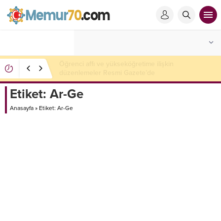
Kavga ettiği ağabeyini yaraladı, yengesini öldürdü
Etiket:
Ar-Ge
Anasayfa
»
Etiket: Ar-Ge