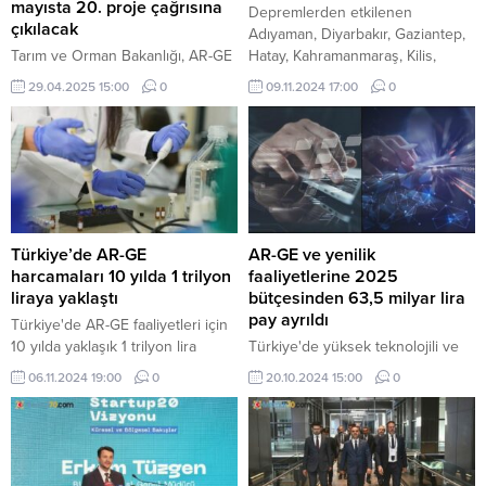
mayısta 20. proje çağrısına
Depremlerden etkilenen
çıkılacak
Adıyaman, Diyarbakır, Gaziantep,
Tarım ve Orman Bakanlığı, AR-GE
Hatay, Kahramanmaraş, Kilis,
Destek Programı kapsamında
Osmaniye ve Şanlıurfa'da AR-GE
29.04.2025 15:00
0
09.11.2024 17:00
0
mayıs ayı içerisinde 20. proje
harcamaları afetin meydana
çağrısına çıkmayı planlıyor.
geldiği yıl bir önceki yıla göre
yüzde 100 artarak 8 milyar 382
milyon lira olarak gerçekleşti.
Türkiye’de AR-GE
AR-GE ve yenilik
harcamaları 10 yılda 1 trilyon
faaliyetlerine 2025
liraya yaklaştı
bütçesinden 63,5 milyar lira
pay ayrıldı
Türkiye'de AR-GE faaliyetleri için
10 yılda yaklaşık 1 trilyon lira
Türkiye'de yüksek teknolojili ve
harcandı.
katma değerli alanlarda yerli ve
06.11.2024 19:00
0
20.10.2024 15:00
0
milli teknolojilerin geliştirilmesinin
önünü açan "Araştırma Geliştirme
ve Yenilik Programı" için 2025
bütçesinden yaklaşık 63,5 milyar
lira harcanması bekleniyor.