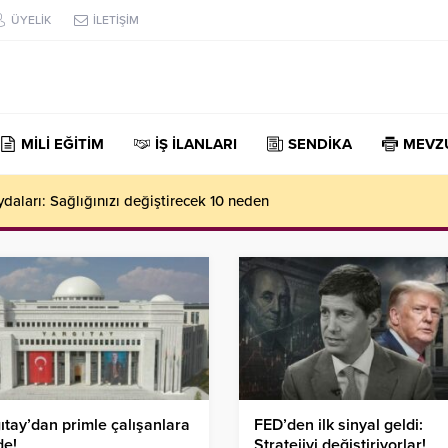
ÜYELİK
İLETİŞİM
MİLİ EĞİTİM
İŞ İLANLARI
SENDİKA
MEVZ
daları: Sağlığınızı değiştirecek 10 neden
ıtay’dan primle çalışanlara
FED’den ilk sinyal geldi:
de!
Stratejiyi değiştiriyorlar!