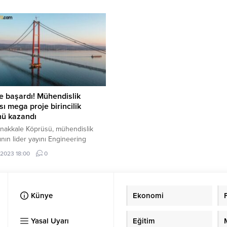
e başardı! Mühendislik
sı mega proje birincilik
nü kazandı
nakkale Köprüsü, mühendislik
nın lider yayını Engineering
cord (ENR) dergisi tarafından
.2023 18:00
0
n en iyi mühendislik projelerinin
i ''Global Best Projects''
sında birincilik ödülünü kazandı.
Künye
Ekonomi
Yasal Uyarı
Eğitim