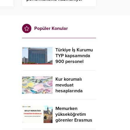
Popüler Konular
Türkiye İş Kurumu
TYP kapsamında
900 personel
alacak! İŞKUR TYP
başvurusu nasıl
yapılır?
Kur korumalı
mevduat
hesaplarında
düşüş sürdü
Memurken
yükseköğretim
görenler Erasmus
kapsamında