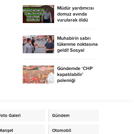
yurtdışına gidebilir
mi?
Müdür yardımcısı
domuz avında
vurularak öldü
Muhabirin sabrı
tükenme noktasına
geldi! Sosyal
medyaya damga
vuran röportaj
Gündemde ‘CHP
kapatılabilir’
polemiği
Foto Galeri
Gündem
Manşet
Otomobil