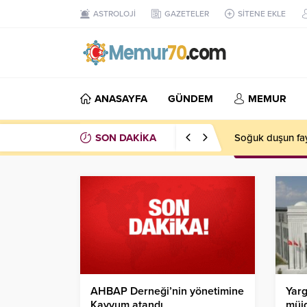
ASTROLOJİ
GAZETELER
SİTENE EKLE
ANASAYFA
GÜNDEM
MEMUR
SON DAKİKA
Soğuk duşun fay
AHBAP Derneği’nin yönetimine
Yarg
Kayyum atandı
müj