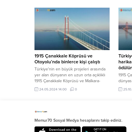
1915 Çanakkale Köprüsü ve
Türkiy
Otoyolu’nda binlerce kişi çalıştı
harika
ödülü
Türkiye'nin en büyük projeleri arasında
yer alan dünyanın en uzun orta açıklıklı
1915 Ça
1915 Çanakkale Köprüsü ve Malkara-
dünyası
Çanakkale Otoyolu Projesi'nin değişik
News-Re
24.05.2024 14:00
0
25.10
safhalarında toplam 30 bini aşkın kişi
dünyanı
çalıştı.
seçildiğ
yarışma
Memur70 Sosyal Medya hesaplarını takip ediniz.