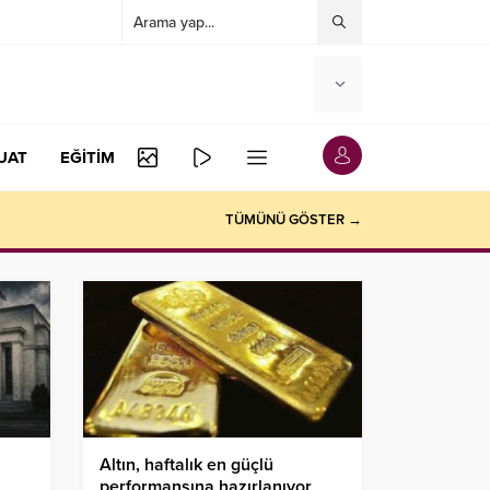
UAT
EĞİTİM
TÜMÜNÜ GÖSTER →
Altın, haftalık en güçlü
performansına hazırlanıyor