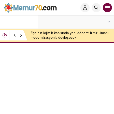
Ege’nin lojistik kapısında yeni dönem: İzmir Limanı
modernizasyonla devleşecek