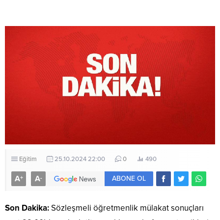
Eğitim
25.10.2024 22:00
0
490
A
A
+
-
ABONE OL
Son Dakika:
Sözleşmeli öğretmenlik mülakat sonuçları