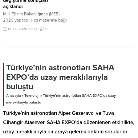
değiştirme sonuçları
açıklandı
Milli Eğitim Bakanlığınca (MEB)
2026 yaz tatili il içi mazerete bağlı
yer değiştirme başvurusunda
05.08.2026 16:00
0
bulunan kadrolu öğretmenlerin
atama sonuçları açıklandı.
Türkiye’nin astronotları SAHA
EXPO’da uzay meraklılarıyla
buluştu
Anasayfa
»
Teknoloji
»
Türkiye’nin astronotları SAHA EXPO’da uzay
meraklılarıyla buluştu
Türkiye’nin astronotları Alper Gezeravcı ve Tuva
Cihangir Atasever, SAHA EXPO’da düzenlenen etkinlikte,
uzay meraklılarıyla bir araya gelerek onların sorularını